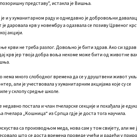
 позоришну представу”, истакла је Вишња.
 је и у хуманитарном раду и однедавно је добровољни давалац
 је даровала крв у новембру а одазвала се позиву Црвеног крс
ој акцији.
ње крви не треба разлог. Довољно је бити здрав. Ако си здрав
дај крв јер твоја добра воља некоме може бити од животне ва
шња.
о нема много слободног времена да се у друштвени живот укљ
нтер, али је учествовала у хуманитарним акцијама које су се
иле у склопу средње школе.
 недавно постала и члан пчеларске секције и похађала је едук
 пчелара „Kошница“ из Српца гдје је доста тога научила.
скуства са производњом меда, нова сам у том свијету, али ме 
есовало што се доста времена проведе учећи и радећи у приро