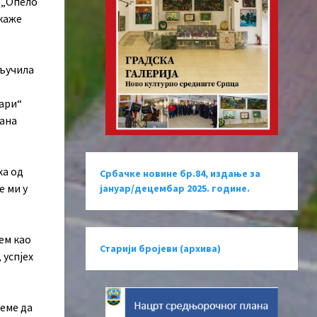
у „Опело
 каже
кључила
њари“
ђана
ха од
Србачке новине бр.84, издање за
е ми у
јануар/децембар 2025. године.
ем као
Старији бројеви (архива)
 успјех
јеме да