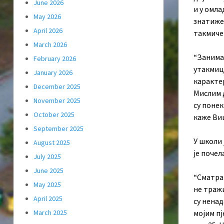
June 2026
и у омла
May 2026
знатижељ
April 2026
такмиче
March 2026
“Занимал
February 2026
утакмица
January 2026
каракте
December 2025
Мислим 
November 2025
су поне
October 2025
каже Ви
September 2025
У школи 
August 2025
је почел
July 2025
June 2025
“Сматрам
May 2025
не тражи
April 2025
су ненад
мојим п
March 2025