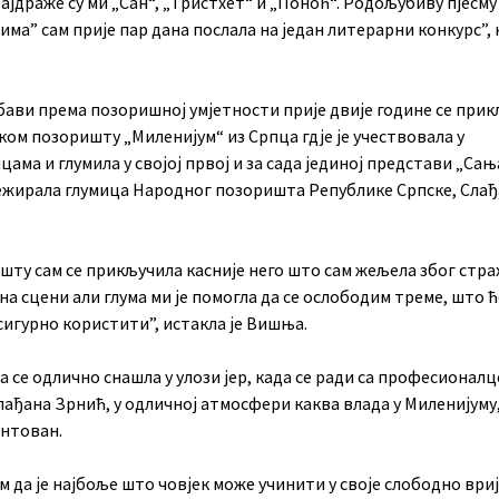
Најдраже су ми „Сан“, „Тристхет“ и „Поноћ“. Родољубиву пјесм
ма” сам прије пар дана послала на један литерарни конкурс”,
бави према позоришној умјетности прије двије године се при
ом позоришту „Миленијум“ из Српца гдје је учествовала у
ама и глумила у својој првој и за сада јединој представи „Са
 режирала глумица Народног позоришта Републике Српске, Сла
шту сам се прикључила касније него што сам жељела због стра
на сцени али глума ми је помогла да се ослободим треме, што ћ
сигурно користити”, истакла је Вишња.
а се одлично снашла у улози јер, када се ради са професионалц
лађана Зрнић, у одличној атмосфери каква влада у Миленијуму,
антован.
 да је најбоље што човјек може учинити у своје слободно ври