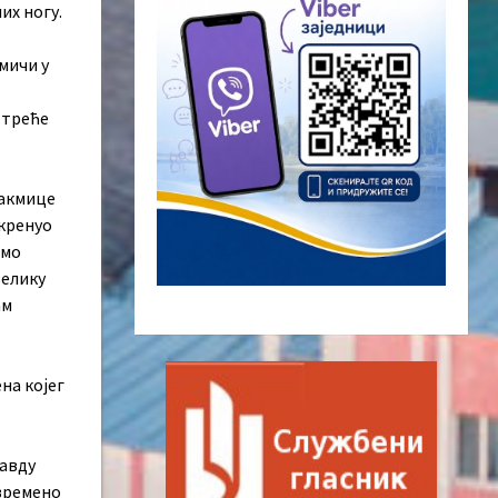
их ногу.
мичи у
 треће
такмице
окренуо
смо
велику
ам
на којег
равду
овремено