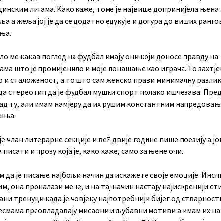
динским лигама. Kако каже, томе је највише допринијела њена
а а жеља јој је да се додатно едукује и догура до виших ранго
ња.
о ме какав поглед на фудбал имају они који доносе правду на
ма што је промијенило и моје понашање као играча. То захтјев
р и сталоженост, а то што сам женско прави минималну разлик
да стереотип да је фудбал мушки спорт полако ишчезава. Пре
кад ту, али имам намјеру да их рушим константним напредовањ
шња.
је члан литерарне секције и већ двије године пише поезију а јо
а писати и прозу која је, како каже, само за њене очи.
 да је писање најбољи начин да искажете своје емоције. Инсп
м, она проналази мене, и на тај начин настају најискренији ст
ани тренуци када је човјеку најпотребнији бијег од стварности
јесмама преовладавају мисаони и љубавни мотиви а имам их н