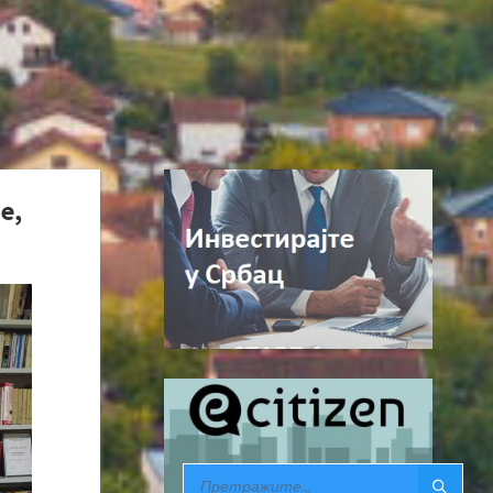
е,
SEARCH: