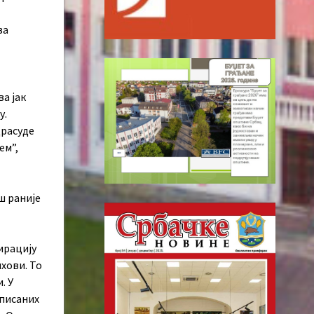
ва
а јак
у.
драсуде
ем”,
ш раније
ирацију
ихови. То
. У
аписаних