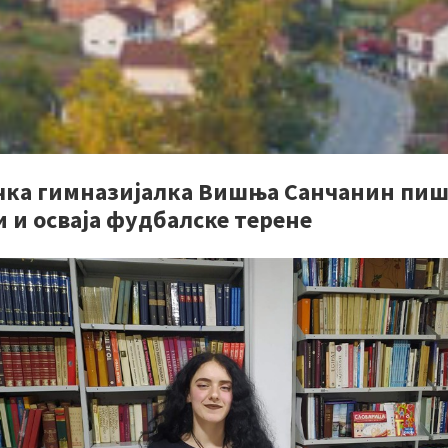
чка гимназијалка Вишња Санчанин пиш
 и осваја фудбалске терене