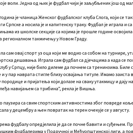
оје воли. Једна од њих је фудбал чији је заљубљеник још од мал
година је чланица Женског фудбалског клуба Слога, који се так
ги Српске а носила је и капитенску траку. Фудбал је играла и са
њама из школске секције са којима је прошле године освојила
на регионалном такмичењу у Новом Граду.
а сам овај спорт уз оца који ме водио са собом на турнире, у
ортска дешавања. Играла сам фудбал са дјечацима а када се п
луб у Српцу, није било дилеме да почнем са тренинзима. Биле 
 и у пар наврата стигле близу освајања титуле. Имамо заиста 
породице и пријатеља који долазе на сваку утакмицу и дају н
 леђа навијањем са трибина”, рекла је Вишња.
о паузира са свим спортским активностима због повреде коље
сала у децембру а њен повратак на терен очекује се у августу.
ема фудбалу опредјелила је да се почне бавити и суђењем. П
мушким фудбалерима у Подручној и Међуопштинској лиги, а п