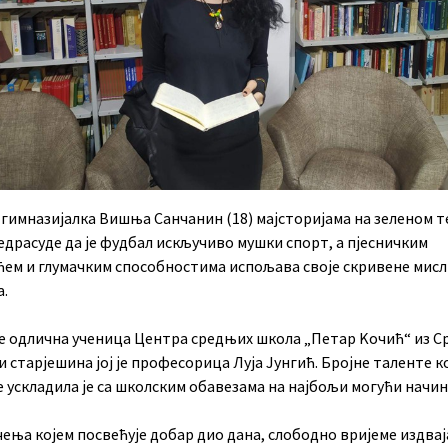
 гимназијалка Вишња Санчанин (18) мајсторијама на зеленом т
едрасуде да је фудбал искључиво мушки спорт, а пјесничким
ћем и глумачким способностима испољава своје скривене мисл
а.
е одлична ученица Центра средњих школа „Петар Kочић“ из С
 старјешина јој је професорица Луја Јунгић. Бројне таленте к
е ускладила је са школским обавезама на најбољи могући начин
ења којем посвећује добар дио дана, слободно вријеме издвај