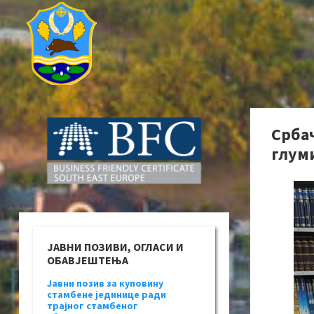
Срба
глуми
ЈАВНИ ПОЗИВИ, ОГЛАСИ И
ОБАВЈЕШТЕЊА
Јавни позив за куповину
стамбене јединице ради
трајног стамбеног