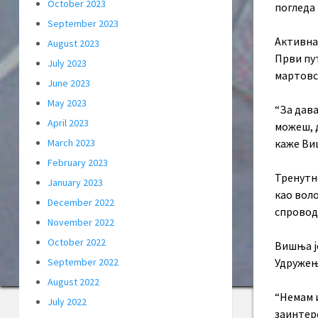
October 2023
погледа
September 2023
Активна
August 2023
Први пут
July 2023
мартовск
June 2023
May 2023
“За дава
April 2023
можеш, 
каже Ви
March 2023
February 2023
Тренутн
January 2023
као воло
December 2022
спровод
November 2022
October 2022
Вишња је
Удружења
September 2022
August 2022
“Немам и
July 2022
заинтер