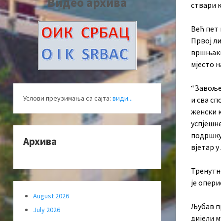
Видео архива
ствари к
Већ пет 
Првој ли
вршњаки
мјесто 
“Завољел
Услови преузимања са сајта:
види...
и сва сп
женски к
успјешне
подршку 
Архива
вјетар у
Тренутн
је опери
August 2026
Љубав пр
July 2026
дијели 