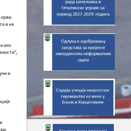
 крви.
та и на
 и ако
жности”,
учи и
ације
је
ди.