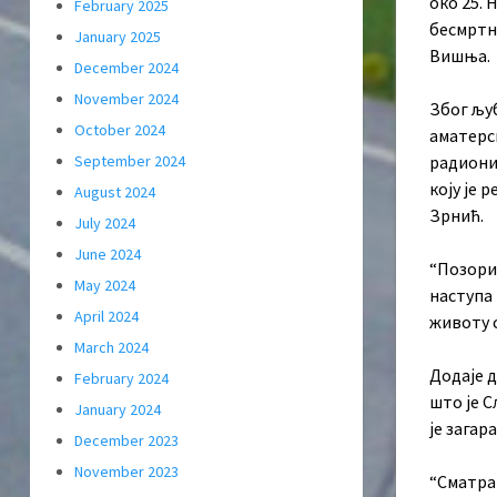
око 25. 
February 2025
бесмртни
January 2025
Вишња.
December 2024
November 2024
Због љу
October 2024
аматерск
радиониц
September 2024
коју је
August 2024
Зрнић.
July 2024
June 2024
“Позори
May 2024
наступа 
April 2024
животу 
March 2024
Додаје д
February 2024
што је С
January 2024
је загар
December 2023
November 2023
“Сматрам