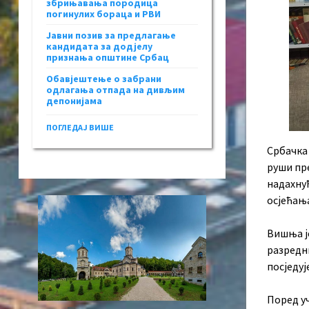
збрињавања породица
погинулих бораца и РВИ
Јавни позив за предлагање
кандидата за додјелу
признања општине Србац
Обавјештење о забрани
одлагања отпада на дивљим
депонијама
ПОГЛЕДАЈ ВИШЕ
Србачка
руши пр
надахну
осјећањ
Вишња ј
разредни
посједуј
Поред уч