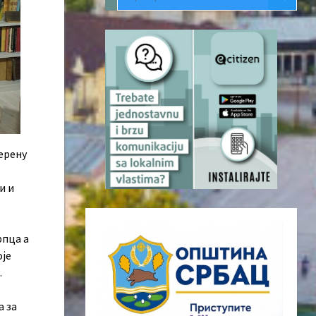
ерену
и и
рпца а
оје
.
а за