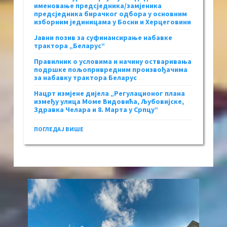
именовање предсједника/замјеника
предсједника бирачког одбора у основним
изборним јединицама у Босни и Херцеговини
Јавни позив за суфинансирање набавке
трактора „Беларус“
Правилник о условима и начину остваривања
подршке пољопривредним произвођачима
за набавку трактора Беларус
Нацрт измјене дијела „Регулационог плана
између улица Моме Видовића, Љубовијске,
Здравка Челара и 8. Марта у Српцу“
ПОГЛЕДАЈ ВИШЕ