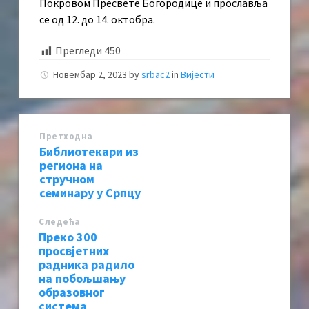
Покровом Пресвете Богородице и прославља
се од 12. до 14. октобра.
Прегледи
450
Новембар 2, 2023
by
srbac2
in
Вијести
Претходна
Библиотекари из
региона на
стручном
семинару у Српцу
Следећa
Преко 300
просвјетних
радника радило
на побољшању
образовног
система