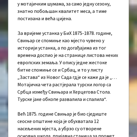
у мотајичким шумама, за само једну сезону,
знатно побољшан квалитет меса, а тиме
постизана и већа цијена.
За вријеме устанка у БиХ 1875-1878. године,
Свињар се спомиње као мјесто чувено у
историји устанка, а по догађајима из тог
времена доспио је на странице листова неких
европских земаља. У опису једне жестоке
битке спомиње се и Србац, и то у листу
„Застава“ из Новог Сада гдје се каже да је „…
Мотајичка чета растјерала турски логор са
Србца између Свињара и Херцегова Стола.
Турске јаке обкопе развалила и спалила“.
Већ 1875. године Свињар је био сједиште
сеоске општине која је обухватала 12
насељених мјеста, а убрзо су отворене
основна школа, пријавна станица за промет