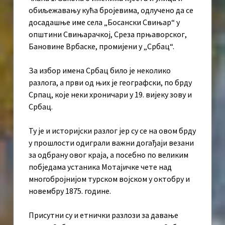
обиљежавању кућа бројевима, одлучено да се
досадашње име села „Босански Свињар“ у
општини Свињарачкој, Среза прњаворског,
Бановине Врбаске, промијени у „Србац“.
За избор имена Србац било је неколико
разлога, а први од њих је географски, по брду
Српац, које неки хроничари у 19. вијеку зову и
Србац.
Ту је и историјски разлог јер су се на овом брду
у прошлости одиграли важни догађаји везани
за одбрану овог краја, а посебно по великим
побједама устаника Мотајичке чете над
многобројнијом турском војском у октобру и
новембру 1875. године.
Присутни су и етнички разлози за давање