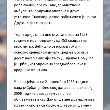
робе скелом преко Саве, здравствена
амбуланта, приручна апотека и друге
установе. Снажнији развој забиљежен је након
Другог свјетског рата.
Територија општине је установљена 1958.
године и има површину од 453 квадратна
километра. Већи дио се налази у Жупи,
осносно сјеверном дијелу Средње Босне, а
десет насељених мјеста су у Лијевче Пољу, па
је Србац истовремено средњобосанска и
крајишка општина.
У знак сјећања на 2. новембар 1933. године
када је Србац добио свој данашњи назив, од
2006. године овај датум се почео
обиљежавати као Дан општине а данас је овај
празник спојен са Kрсном славом општине –