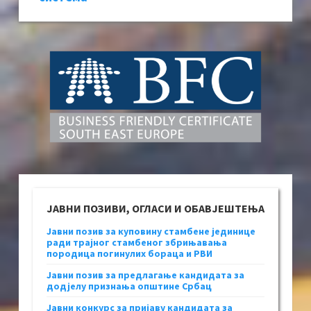
ЈАВНИ ПОЗИВИ, ОГЛАСИ И ОБАВЈЕШТЕЊА
Јавни позив за куповину стамбене јединице
ради трајног стамбеног збрињавања
породица погинулих бораца и РВИ
Јавни позив за предлагање кандидата за
додјелу признања општине Србац
Јавни конкурс за пријаву кандидата за