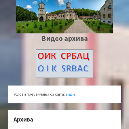
Видео архива
Услови преузимања са сајта:
види...
Архива