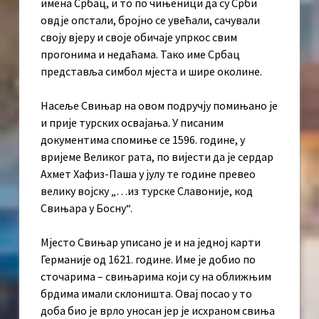
имена Србац, и то по чињеници да су Срби
овдје опстали, бројно се увећали, сачували
своју вјеру и своје обичаје упркос свим
прогонима и недаћама. Тако име Србац
представља симбол мјеста и шире околине.
Насеље Свињар на овом подручју помињано је
и прије турских освајања. У писаним
документима спомиње се 1596. године, у
вријеме Великог рата, по вијести да је сердар
Ахмет Хафиз-Паша у јулу те године превео
велику војску „…из турске Славоније, код
Свињара у Босну“.
Мјесто Свињар уписано је и на једној карти
Германије од 1621. године. Име је добио по
сточарима – свињарима који су на оближњим
брдима имали склоништа. Овај посао у то
доба био је врло уносан јер је исхраном свиња