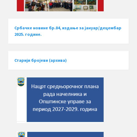
Србачке новине бр.84, издање за јануар/децембар
2025. године.
Старији бројеви (архива)