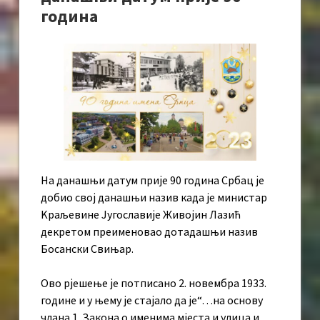
година
На данашњи датум прије 90 година Србац је
добио свој данашњи назив када је министар
Kраљевине Југославије Живојин Лазић
декретом преименовао дотадашњи назив
Босански Свињар.
Ово рјешење је потписано 2. новембра 1933.
године и у њему је стајало да је“…на основу
члана 1. Закона о именима мјеста и улица и