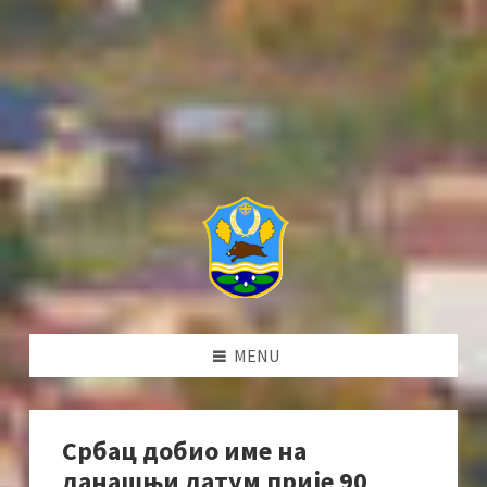
MENU
Србац добио име на
данашњи датум прије 90