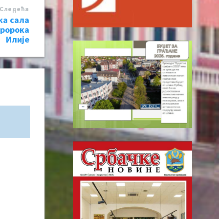
Следећa
ка сала
Пророка
Илије