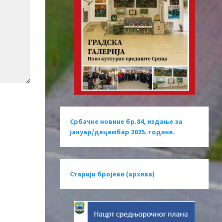
Србачке новине бр.84, издање за
јануар/децембар 2025. године.
Старији бројеви (архива)