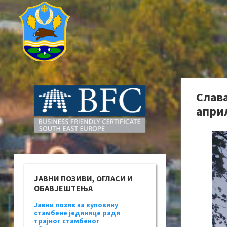
Слава
апри
ЈАВНИ ПОЗИВИ, ОГЛАСИ И
ОБАВЈЕШТЕЊА
Јавни позив за куповину
стамбене јединице ради
трајног стамбеног