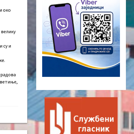
и око
 велику
и су и
ке.
 градова
светиње,