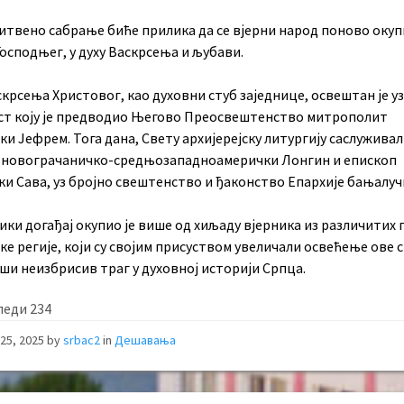
итвено сабрање биће прилика да се вјерни народ поново окуп
осподњег, у духу Васкрсења и љубави.
крсења Христовог, као духовни стуб заједнице, освештан је уз
ст коју је предводио Његово Преосвештенство митрополит
и Јефрем. Тога дана, Свету архијерејску литургију саслуживал
 новограчаничко-средњозападноамерички Лонгин и епископ
и Сава, уз бројно свештенство и ђаконство Епархије бањалуч
ики догађај окупио је више од хиљаду вјерника из различитих
е регије, који су својим присуством увеличали освећење ове 
ши неизбрисив траг у духовној историји Српца.
леди
234
25, 2025
by
srbac2
in
Дешавања