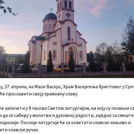
у, 27. априла, на Мали Васкрс, Храм Васкрсења Христовог у Ср
ће прославити своју храмовну славу.
е започети у 9 часова Светом литургијом, на коју су позвани с
 да се саберу у молитви и духовној радости, заједно са свешт
парохије. Послије литургије ће се осветити славско кољиво и
ити славски ручак.