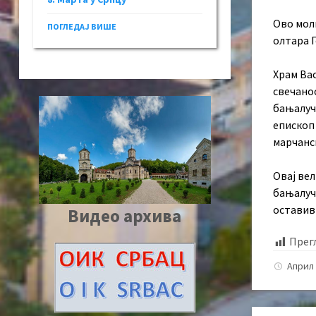
Ово мол
ПОГЛЕДАЈ ВИШЕ
олтара Г
Храм Вас
свечано
бањалучк
епископ
марчанск
Овај вел
бањалучк
оставив
Видео архива
Прег
Април 