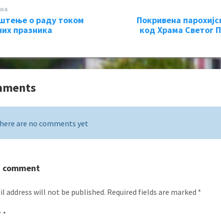
на
штење о раду током
Пoкривена парохијс
их празника
код Храма Светог 
mments
here are no comments yet
a comment
l address will not be published.
Required fields are marked
*
T
*