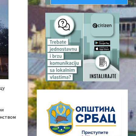
пцу
ви
енством