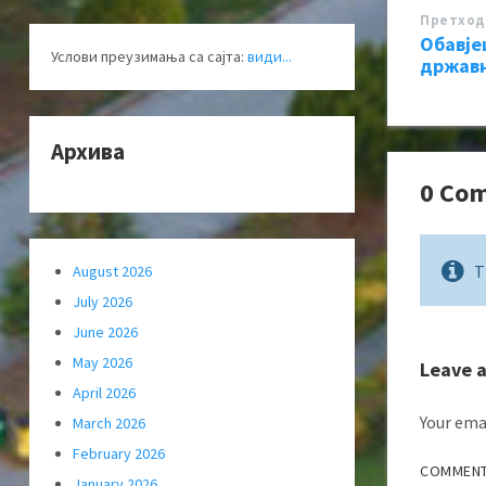
Претход
Обавје
Услови преузимања са сајта:
види...
државн
Архива
0 Co
T
August 2026
July 2026
June 2026
May 2026
Leave 
April 2026
Your emai
March 2026
February 2026
COMMEN
January 2026