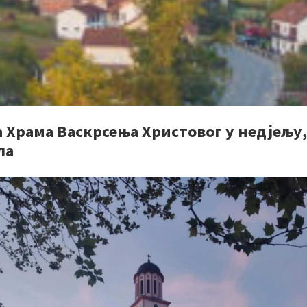
 Храма Васкрсења Христовог у недјељу,
ла