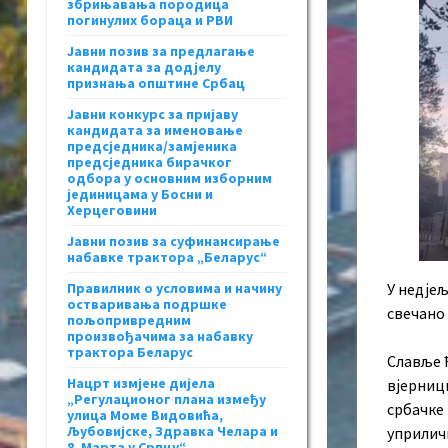
збрињавања породица
погинулих бораца и РВИ
Јавни позив за предлагање
кандидата за додјелу
признања општине Србац
Јавни конкурс за пријаву
кандидата за именовање
предсједника/замјеника
предсједника бирачког
одбора у основним изборним
јединицама у Босни и
Херцеговини
Јавни позив за суфинансирање
набавке трактора „Беларус“
Правилник о условима и начину
У недјељ
остваривања подршке
свечано 
пољопривредним
произвођачима за набавку
трактора Беларус
Славље ћ
Нацрт измјене дијела
вјерници
„Регулационог плана између
србачке 
улица Моме Видовића,
Љубовијске, Здравка Челара и
уприлич
8. Марта у Српцу“