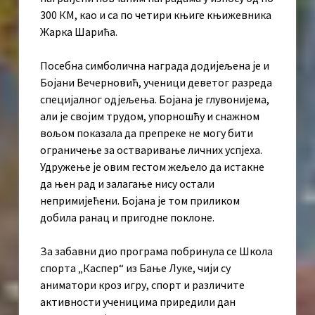
300 КМ, као и са по четири књиге књижевника
Жарка Шарића.
Посебна симболична награда додијељена је и
Бојани Вечерновић, ученици деветог разреда
специјалног одјељења. Бојана је глувонијема,
али је својим трудом, упорношћу и снажном
вољом показала да препреке не могу бити
ограничење за остваривање личних успјеха.
Удружење је овим гестом жељело да истакне
да њен рад и залагање нису остали
непримијећени. Бојана је том приликом
добила ранац и пригодне поклоне.
За забавни дио програма побринула се Школа
спорта „Каспер“ из Бање Луке, чији су
аниматори кроз игру, спорт и различите
активности ученицима приредили дан