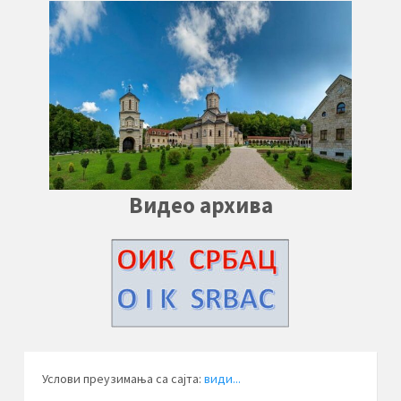
Видео архива
Услови преузимања са сајта:
види...