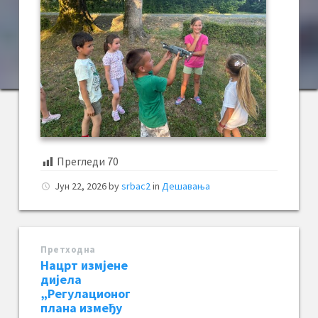
Прегледи
70
Јун 22, 2026
by
srbac2
in
Дешавања
Претходна
Нацрт измјене
дијела
„Регулационог
плана између