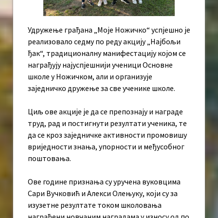
Удружење грађана „Моје Ножичко“ успјешно је
реализовало седму по реду акцију „Најбољи
ђак“, традиционалну манифестацију којом се
награђују најуспјешнији ученици Основне
школе у Ножичком, али и организује
заједничко дружење за све ученике школе.
Циљ ове акције је да се препознају и награде
труд, рад и постигнути резултати ученика, те
да се кроз заједничке активности промовишу
вриједности знања, упорности и међусобног
поштовања.
Ове године признања су уручена вуковцима
Сари Вучковић и Алекси Олењуку, који су за
изузетне резултате током школовања
награђени новчаним наградама у износу од по