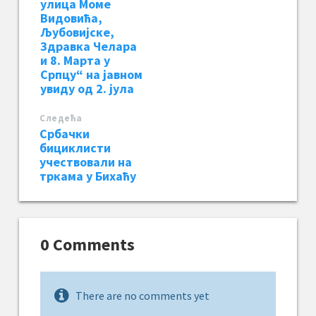
улица Моме
Видовића,
Љубовијске,
Здравка Челара
и 8. Марта у
Српцу“ на јавном
увиду од 2. јула
Следећa
Србачки
бициклисти
учествовали на
тркама у Бихаћу
0 Comments
There are no comments yet