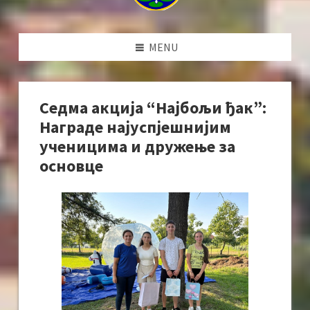
MENU
Седма акција “Најбољи ђак”:
Награде најуспјешнијим
ученицима и дружење за
основце