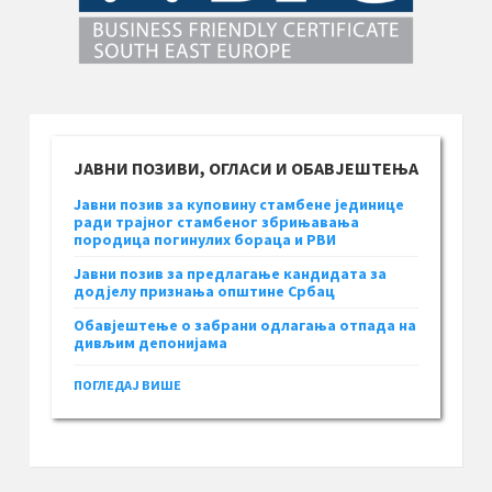
ЈАВНИ ПОЗИВИ, ОГЛАСИ И ОБАВЈЕШТЕЊА
Јавни позив за куповину стамбене јединице
ради трајног стамбеног збрињавања
породица погинулих бораца и РВИ
Јавни позив за предлагање кандидата за
додјелу признања општине Србац
Обавјештење о забрани одлагања отпада на
дивљим депонијама
ПОГЛЕДАЈ ВИШЕ