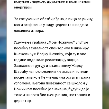
испуњен смијехом, дружењем и позитивном
енергијом.
За све ученике обезбијеђена је пица за ужину,
као и освјежење у виду цедевите и воде са
локалних извора.
Удружење грађана „Моје Ножичко“ упућује
посебну захвалност спонзорима Миломиру
Кнежевићу и Влајку Њежићу, који су и ове
године подржали реализацију акције.
Захвалност дугују и књижевнику Жарку
Шарићу на поклоњеним књигама и топлим
посветама које ће ученицима остати трајна
успомена. Његова повезаност са школом у
Ножичком посебно је значајна, будући да је
током живота био њен ученик, наставник и
директор.