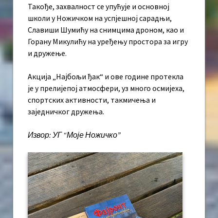
Такође, захвалност се упућује и основној
школи у Ножичком на успјешној сарадњи,
Славиши Шумићу на снимцима дроном, као и
Горану Микулићу на уређењу простора за игру
и дружење.
Акција „Најбољи ђак“ и ове године протекла
је у прелијепој атмосфери, уз много осмијеха,
спортских активности, такмичења и
заједничког дружења.
Извор: УГ “Моје Ножичко”