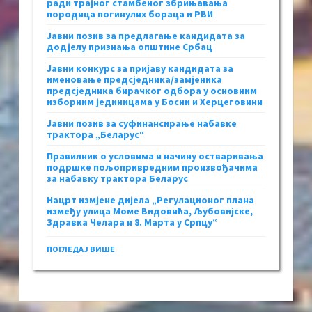
ради трајног стамбеног збрињавања
породица погинулих бораца и РВИ
Јавни позив за предлагање кандидата за
додјелу признања општине Србац
Јавни конкурс за пријаву кандидата за
именовање предсједника/замјеника
предсједника бирачког одбора у основним
изборним јединицама у Босни и Херцеговини
Јавни позив за суфинансирање набавке
трактора „Беларус“
Правилник о условима и начину остваривања
подршке пољопривредним произвођачима
за набавку трактора Беларус
Нацрт измјене дијела „Регулационог плана
између улица Моме Видовића, Љубовијске,
Здравка Челара и 8. Марта у Српцу“
ПОГЛЕДАЈ ВИШЕ