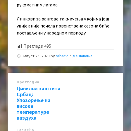
рукометним лигама.
Линкови за рангове такмичења у којима још
увијек није почела првенствена сезона биће
постављени у наредном периоду.
Прегледи
495
Август 25, 2023
by
srbac2
in
Дешавања
Претходна
Цивилна заштита
Србац:
Упозорење на
високе
температуре
ваздуха
Следећa