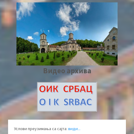
Видео архива
Услови преузимања са сајта:
види...