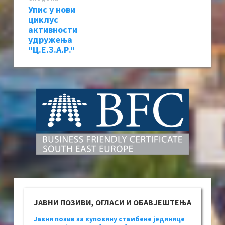
Упис у нови
циклус
активности
удружења
"Ц.Е.З.А.Р."
ЈАВНИ ПОЗИВИ, ОГЛАСИ И ОБАВЈЕШТЕЊА
Јавни позив за куповину стамбене јединице