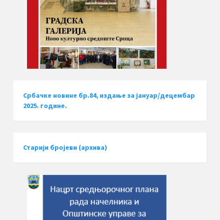
Србачке новине бр.84, издање за јануар/децембар
2025. године.
Старији бројеви (архива)