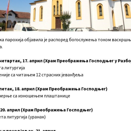
ка парохија објавила је распоред богослужења током васкрш
а.
четвртак, 17. април (Храм Преображења Господњег у Разбо
та литургија
еније са читањем 12 страсних јеванђеља
петак, 18. април (Храм Преображења Господњег)
ечерње са изношењем плаштанице
 20. април (Храм Преображења Господњег)
ета литургија (уранак)
и понедјељак, 21. април