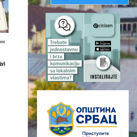
њих
ју)