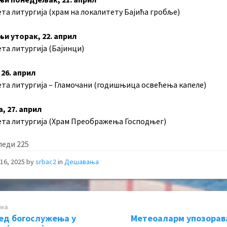
ета литургија (храм на локалитету Бајића гробље)
и уторак, 22. април
ета литургија (Бајинци)
 26. април
вета литургија – Гламочани (годишњица освећења капеле)
, 27. април
вета литургија (Храм Преображења Господњег)
леди
225
16, 2025
by
srbac2
in
Дешавања
на
ед богослужења у
Метеоаларм упозорава