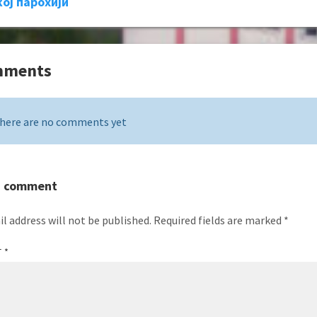
ој парохији
mments
here are no comments yet
a comment
l address will not be published.
Required fields are marked
*
T
*