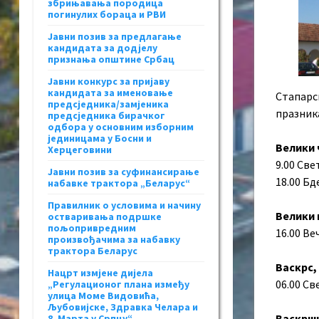
збрињавања породица
погинулих бораца и РВИ
Јавни позив за предлагање
кандидата за додјелу
признања општине Србац
Јавни конкурс за пријаву
кандидата за именовање
Стапарс
предсједника/замјеника
празник
предсједника бирачког
одбора у основним изборним
јединицама у Босни и
Велики 
Херцеговини
9.00 Све
Јавни позив за суфинансирање
18.00 Бд
набавке трактора „Беларус“
Правилник о условима и начину
Велики 
остваривања подршке
пољопривредним
16.00 В
произвођачима за набавку
трактора Беларус
Васкрс,
Нацрт измјене дијела
06.00 Св
„Регулационог плана између
улица Моме Видовића,
Љубовијске, Здравка Челара и
Васкршњ
8. Марта у Српцу“