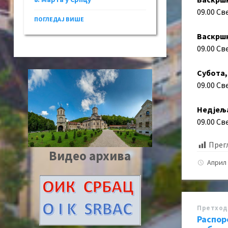
09.00 Св
ПОГЛЕДАЈ ВИШЕ
Васкршњ
09.00 Св
Субота,
09.00 С
Недјеља
09.00 С
Прег
Видео архива
Април 
Претход
Распор