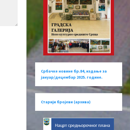
Србачке новине бр.84, издање за
јануар/децембар 2025. године.
Старији бројеви (архива)