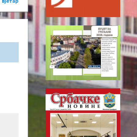
вјетар