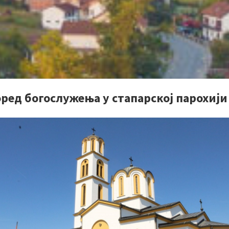
ред богослужења у стапарској парохији