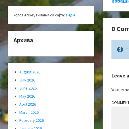
кобашк
Услови преузимања са сајта:
види...
0 Co
Архива
T
August 2026
Leave 
July 2026
June 2026
Your emai
May 2026
COMMEN
April 2026
March 2026
February 2026
January 2026