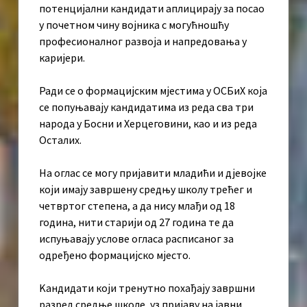
потенцијални кандидати аплицирају за посао
у почетном чину војника с могућношћу
професионалног развоја и напредовања у
каријери.
Ради се о формацијским мјестима у ОСБиХ која
се попуњавају кандидатима из реда сва три
народа у Босни и Херцеговини, као и из реда
Осталих.
На оглас се могу пријавити младићи и дјевојке
који имају завршену средњу школу трећег и
четвртог степена, а да нису млађи од 18
година, нити старији од 27 година те да
испуњавају услове огласа расписаног за
одређено формацијско мјесто.
Kандидати који тренутно похађају завршни
разред средње школе, уз пријаву на јавни