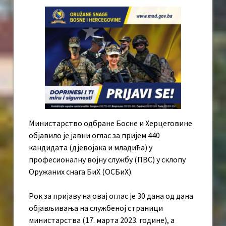
Министарство одбране Босне и Херцеговине
објавило је јавни оглас за пријем 440
кандидата (дјевојака и младића) у
професионалну војну службу (ПВС) у склопу
Оружаних снага БиХ (ОСБиХ).
Рок за пријаву на овај оглас је 30 дана од дана
објављивања на службеној страници
министарства (17. марта 2023. године), а