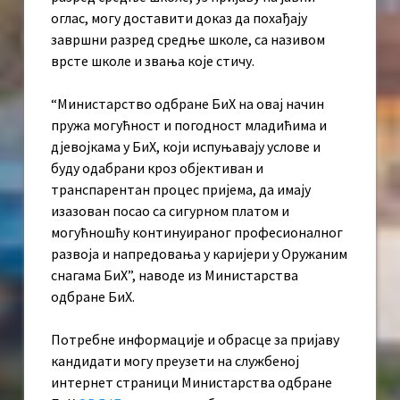
оглас, могу доставити доказ да похађају
завршни разред средње школе, са називом
врсте школе и звања које стичу.
“Министарство одбране БиХ на овај начин
пружа могућност и погодност младићима и
дјевојкама у БиХ, који испуњавају услове и
буду одабрани кроз објективан и
транспарентан процес пријема, да имају
изазован посао са сигурном платом и
могућношћу континуираног професионалног
развоја и напредовања у каријери у Оружаним
снагама БиХ”, наводе из Министарства
одбране БиХ.
Потребне информације и обрасце за пријаву
кандидати могу преузети на службеној
интернет страници Министарства одбране