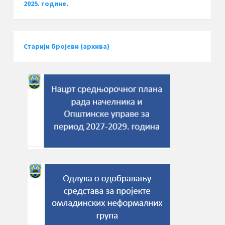
2025. године.
Старији бројеви (архива)