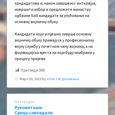
кандидатима и, након завршеног интервјуа,
извршити избор и предложити министру
одбране БиХ кандидате за упућивање на
основну војничку обуку.
Kандидати који успјешно заврше основну
војничку обуку примају се у професионалну
војну службу у почетном чину војника, а на
формацијска мјеста на која буду изабрани у
процесу пријема.
Прегледи
390
Март 20, 2023
by
srbac2
in
Дешавања
Претходна
Рукометаши
Српца савладали