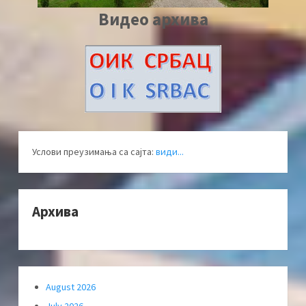
Видео архива
Услови преузимања са сајта:
види...
Архива
August 2026