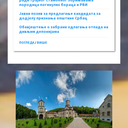
ради трајног стамбеног збрињавања
породица погинулих бораца и РВИ
Јавни позив за предлагање кандидата за
додјелу признања општине Србац
Обавјештење о забрани одлагања отпада на
дивљим депонијама
ПОГЛЕДАЈ ВИШЕ