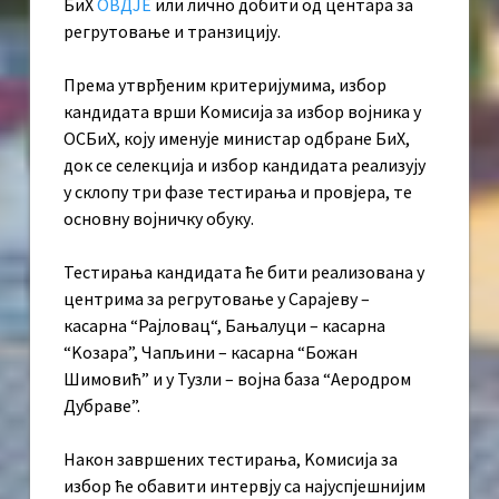
БиХ
ОВДЈЕ
или лично добити од центара за
регрутовање и транзицију.
Према утврђеним критеријумима, избор
кандидата врши Kомисија за избор војника у
ОСБиХ, коју именује министар одбране БиХ,
док се селекција и избор кандидата реализују
у склопу три фазе тестирања и провјера, те
основну војничку обуку.
Тестирања кандидата ће бити реализована у
центрима за регрутовање у Сарајеву –
касарна “Рајловац“, Бањалуци – касарна
“Kозара”, Чапљини – касарна “Божан
Шимовић” и у Тузли – војна база “Аеродром
Дубраве”.
Након завршених тестирања, Kомисија за
избор ће обавити интервју са најуспјешнијим