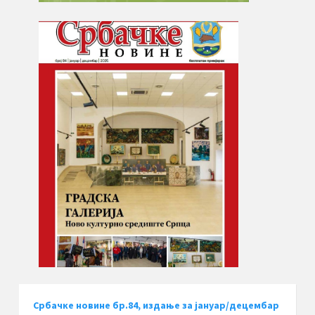
Србачке новине бр.84, издање за јануар/децембар