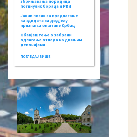
збрињавања породица
погинулих бораца и РВИ
Јавни позив за предлагање
кандидата за додјелу
признања општине Србац
Обавјештење о забрани
одлагања отпада на дивљим
депонијама
ПОГЛЕДАЈ ВИШЕ