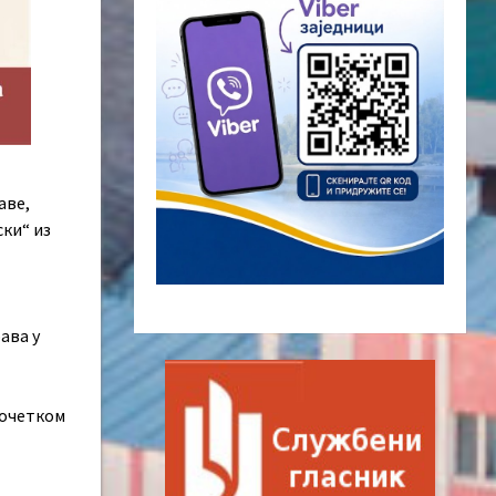
аве,
ки“ из
ава у
почетком