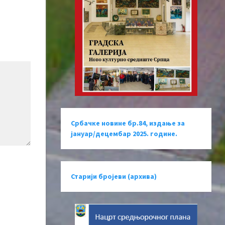
Србачке новине бр.84, издање за
јануар/децембар 2025. године.
Старији бројеви (архива)