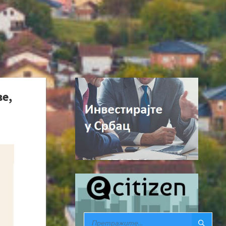
е,
SEARCH: