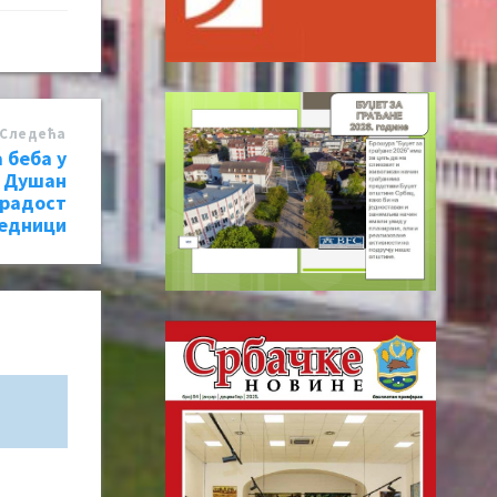
Следећa
 беба у
: Душан
 радост
једници