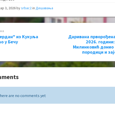
ар 3, 2026
by
srbac2
in
Дешавања
на
ердан" из Kукуља
Даривана прворођена
ао у Бечу
2026. години
Милинковић донио
породици и за
mments
here are no comments yet