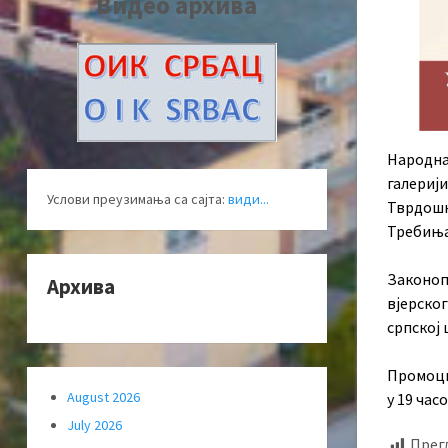
Видео архива
Народна 
галериј
Услови преузимања са сајта:
види...
Тврдошк
Требиња
Законоп
Архива
вјерског
српској 
Промоци
August 2026
у 19 часо
July 2026
Прег