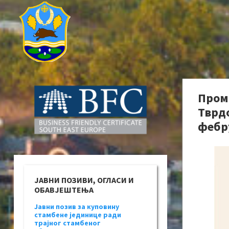
Пром
Тврдо
фебр
ЈАВНИ ПОЗИВИ, ОГЛАСИ И
ОБАВЈЕШТЕЊА
Јавни позив за куповину
стамбене јединице ради
трајног стамбеног