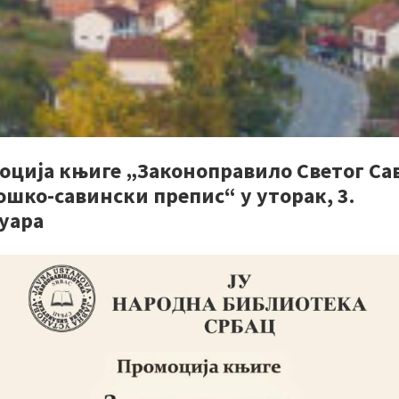
оција књиге „Законоправило Светог Сав
шко-савински препис“ у уторак, 3.
уара