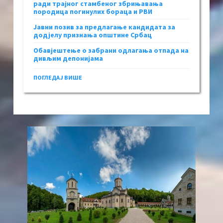
ради трајног стамбеног збрињавања
породица погинулих бораца и РВИ
Јавни позив за предлагање кандидата за
додјелу признања општине Србац
Обавјештење о забрани одлагања отпада на
дивљим депонијама
ПОГЛЕДАЈ ВИШЕ