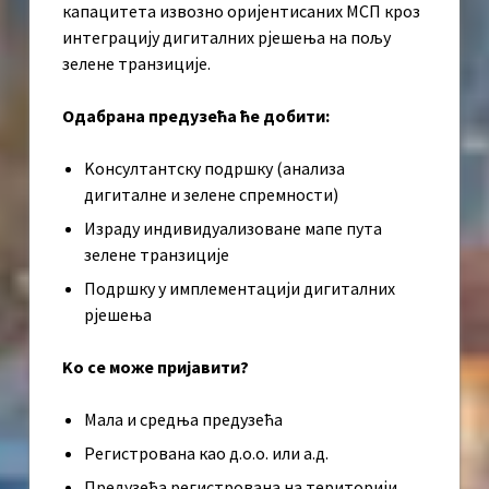
капацитета извозно оријентисаних МСП кроз
интеграцију дигиталних рјешења на пољу
зелене транзиције.
Одабрана предузећа ће добити:
Kонсултантску подршку (анализа
дигиталне и зелене спремности)
Израду индивидуализоване мапе пута
зелене транзиције
Подршку у имплементацији дигиталних
рјешења
Kо се може пријавити?
Мала и средња предузећа
Регистрована као д.о.о. или а.д.
Предузећа регистрована на територији