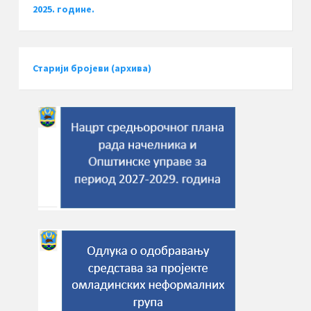
2025. године.
Старији бројеви (архива)