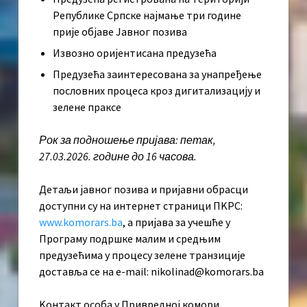
Републике Српске најмање три године
прије објаве Јавног позива
Извозно оријентисана предузећа
Предузећа заинтересована за унапређење
пословних процеса кроз дигитализацију и
зелене праксе
Рок за подношење пријава: петак,
27.03.2026. године до 16 часова.
Детаљи јавног позива и пријавни обрасци
доступни су на интернет страници ПKРС:
www.komorars.ba
, а пријава за учешће у
Програму подршке малим и средњим
предузећима у процесу зелене транзиције
доставља се на e-mail: nikolinad@komorars.ba
Kонтакт особа у Привредној комори