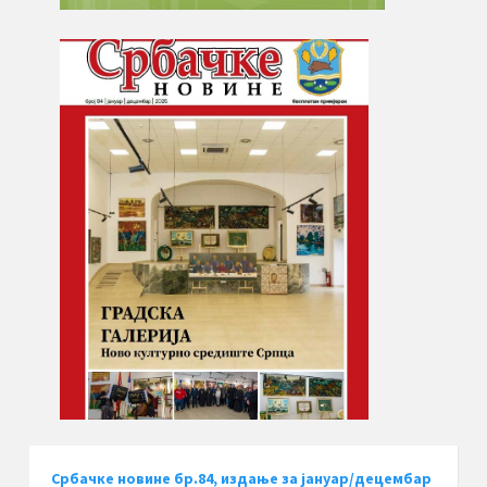
Србачке новине бр.84, издање за јануар/децембар