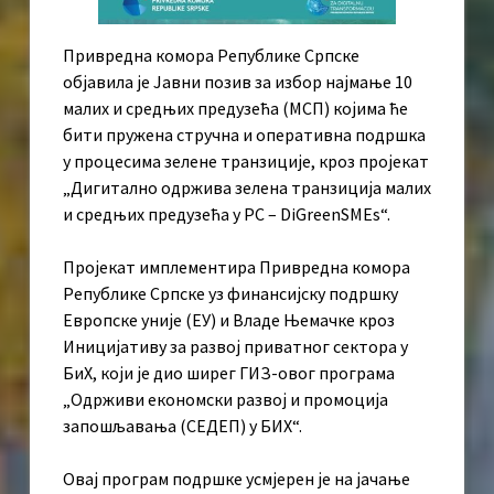
Привредна комора Републике Српске
објавила је Јавни позив за избор најмање 10
малих и средњих предузећа (МСП) којима ће
бити пружена стручна и оперативна подршка
у процесима зелене транзиције, кроз пројекат
„Дигитално одржива зелена транзиција малих
и средњих предузећа у РС – DiGreenSMEs“.
Пројекат имплементира Привредна комора
Републике Српске уз финансијску подршку
Европске уније (ЕУ) и Владе Њемачке кроз
Иницијативу за развој приватног сектора у
БиХ, који је дио ширег ГИЗ-овог програма
„Одрживи економски развој и промоција
запошљавања (СЕДЕП) у БИХ“.
Овај програм подршке усмјерен је на јачање