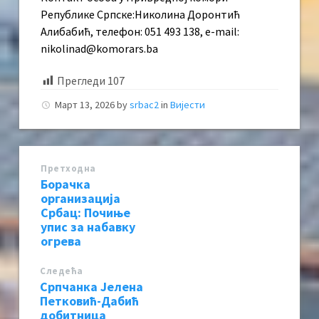
Републике Српске:Николина Доронтић
Алибабић, телефон: 051 493 138, e-mail:
nikolinad@komorars.ba
Прегледи
107
Март 13, 2026
by
srbac2
in
Вијести
Претходна
Борачка
организација
Србац: Почиње
упис за набавку
огрева
Следећa
Српчанка Јелена
Петковић-Дабић
добитница