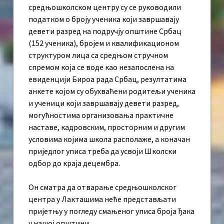
средњошколском центру су се руководили
податком о броју ученика који завршавају
девети разред на подручју општине Србац
(152 ученика), бројем и квалификационом
структуром лица са средњом стручном
спремом која се воде као незапослена на
евиденцији Бироа рада Србац, резултатима
анкете којом су обухваћени родитељи ученика
и ученици који завршавају девети разред,
могућностима организовања практичне
наставе, кадровским, просторним и другим
условима којима школа располаже, а коначан
приједлог уписа треба да усвоји Школски
одбор до краја децембра.
Он сматра да отварање средњошколског
центра у Лакташима неће представљати
пријетњу у погледу смањеног уписа броја ђака
у нашој општини.