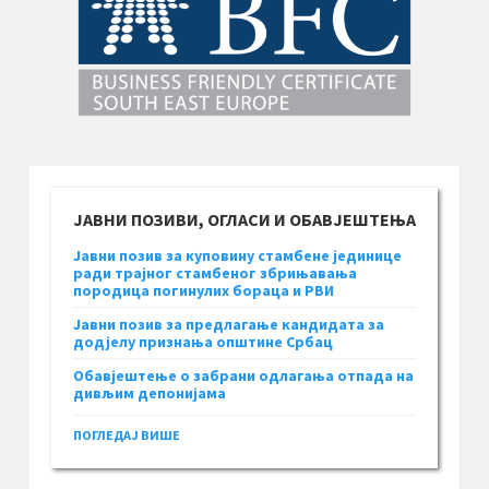
ЈАВНИ ПОЗИВИ, ОГЛАСИ И ОБАВЈЕШТЕЊА
Јавни позив за куповину стамбене јединице
ради трајног стамбеног збрињавања
породица погинулих бораца и РВИ
Јавни позив за предлагање кандидата за
додјелу признања општине Србац
Обавјештење о забрани одлагања отпада на
дивљим депонијама
ПОГЛЕДАЈ ВИШЕ