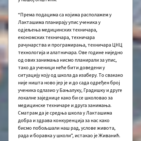
“Према подацима са којима располажем у
Лакташима планирају упис ученика у
одјељења медицинских техничара,
економских техничара, техничара
рачунарства и програмирања, техничара ЦНЦ
технологија и алатничара. Ове године ниједно
од ових занимања нисмо планирали за упис,
тако да ученици неће бити доведени у
ситуацију коју од школа да изаберу. То свакако
није ништа ново јер је и до сада одређен број
ученика одлазио у Бањалуку, Градишку и друге
локалне заједнице како би се школовао за
медицинске техничаре и друга занимања.
Сматрам да је средња школа у Лакташима
добра и здрава конкуренција за нас како
бисмо побољшали наш рад, услове живота,
рада и боравка у школи”, истакао је Живанић.