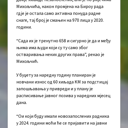
Михољчића, након промјена на Бироу рада
гдје је остала само активна понуда радне
снаге, тај број је смањен на 970 лица у 2020.
години.
“Сада их је тренутно 658 и сигурно је да и међу
њима има људи који су ту само због
остваривања неких других права”, рекао је
Михољчић.
У буџету за наредну годину планиран је
новчани износ од 60 хиљада KМ за подстицај
запошљавања у привреди и у плану је
расписивање јавног позива у наредних мјесец
дана.
“Ои који буду имали новозапослених радника
у 2024. години моћи ће се пријавити на јавни