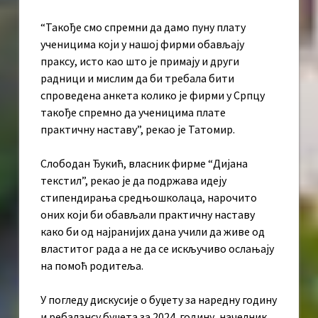
“Такође смо спремни да дамо пуну плату
ученицима који у нашој фирми обављају
праксу, исто као што је примају и други
радници и мислим да би требала бити
спроведена анкета колико је фирми у Српцу
такође спремно да ученицима плате
практичну наставу”, рекао је Татомир.
Слободан Ђукић, власник фирме “Дијана
текстил”, рекао је да подржава идеју
стипендирања средњошколаца, нарочито
оних који би обављали практичну наставу
како би од најранијих дана учили да живе од
властитог рада а не да се искључиво ослањају
на помоћ родитеља.
У погледу дискусије о буџету за наредну годину
и ребалансу буџета за 2024. годину, начелник