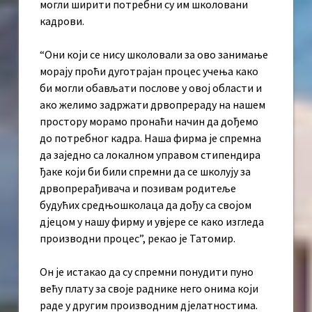
могли ширити потребни су им школовани
кадрови.
“Они који се нису школовали за ово занимање
морају проћи дуготрајан процес учења како
би могли обављати послове у овој области и
ако желимо задржати дрвопрераду на нашем
простору морамо пронаћи начин да дођемо
до потребног кадра. Наша фирма је спремна
да заједно са локалном управом стипендира
ђаке који би били спремни да се школују за
дрвопрерађивача и позивам родитеље
будућих средњошколаца да дођу са својом
дјецом у нашу фирму и увјере се како изгледа
производни процес”, рекао је Татомир.
Он је истакао да су спремни понудити пуно
већу плату за своје раднике него онима који
раде у другим производним дјелатностима.