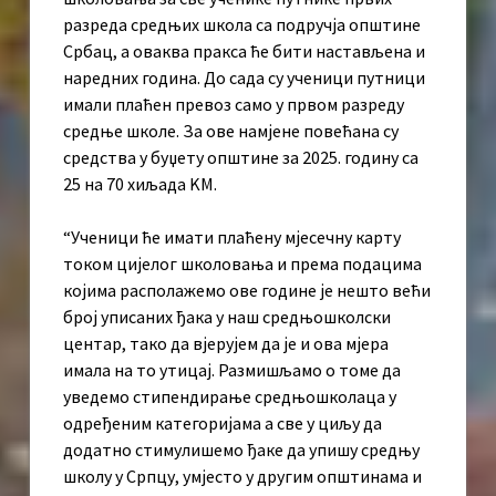
разреда средњих школа са подручја општине
Србац, а оваква пракса ће бити настављена и
наредних година. До сада су ученици путници
имали плаћен превоз само у првом разреду
средње школе. За ове намјене повећана су
средства у буџету општине за 2025. годину са
25 на 70 хиљада KМ.
“Ученици ће имати плаћену мјесечну карту
током цијелог школовања и према подацима
којима располажемо ове године је нешто већи
број уписаних ђака у наш средњошколски
центар, тако да вјерујем да је и ова мјера
имала на то утицај. Размишљамо о томе да
уведемо стипендирање средњошколаца у
одређеним категоријама а све у циљу да
додатно стимулишемо ђаке да упишу средњу
школу у Српцу, умјесто у другим општинама и