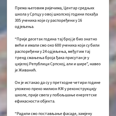
Према његовим ријечима, Центар средњих
школа у Српцу у овој школској години похађа
305 ученика који су распоређени у 16
одјељења.
“Прије десетак година тај број је био знатно
већи и имали смо око 600 ученика који су били
распоређени у 24 одјељења, међутим тај
тренд смањења броја ђака присутан је у
цијелој Републици Српској, али и шире”, навео
је Живанић.
Он је истакао да су у претходне четири године
уложено преко милион KМ у реконструкцију
школе, прије свега у побољшање енергетске
ефикасности објекта.
“Радили смо постављање фасаде, замјену