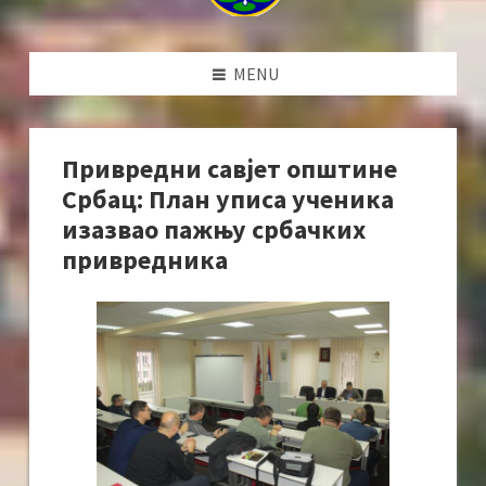
MENU
Привредни савјет општине
Србац: План уписа ученика
изазвао пажњу србачких
привредника