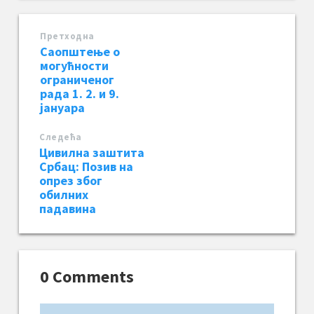
Претходна
Саопштење о
могућности
ограниченог
рада 1. 2. и 9.
јануара
Следећa
Цивилна заштита
Србац: Позив на
опрез због
обилних
падавина
0 Comments