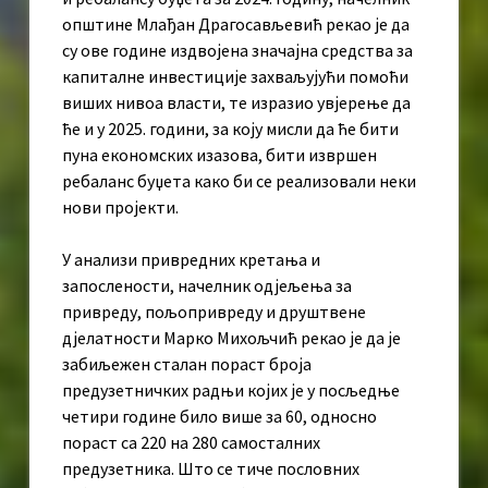
општине Млађан Драгосављевић рекао је да
су ове године издвојена значајна средства за
капиталне инвестиције захваљујући помоћи
виших нивоа власти, те изразио увјерење да
ће и у 2025. години, за коју мисли да ће бити
пуна економских изазова, бити извршен
ребаланс буџета како би се реализовали неки
нови пројекти.
У анализи привредних кретања и
запослености, начелник одјељења за
привреду, пољопривреду и друштвене
дјелатности Марко Михољчић рекао је да је
забиљежен сталан пораст броја
предузетничких радњи којих је у посљедње
четири године било више за 60, односно
пораст са 220 на 280 самосталних
предузетника. Што се тиче пословних