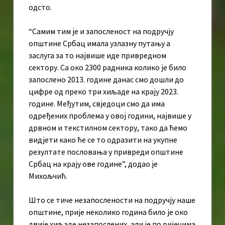
одсто.
“Самим тим је и запосленост на подручју
општине Србац имала узлазну путању а
заслуга за то највише иде привредном
сектору. Са око 2300 радника колико је било
запослено 2013. године данас смо дошли до
цифре од преко три хиљаде на крају 2023.
године. Међутим, свједоци смо да има
одређених проблема у овој години, највише у
дрвном и текстилном сектору, тако да ћемо
видјети како ће се то одразити на укупне
резултате пословања у привреди општине
Србац на крају ове године”, додао је
Михољчић.
Што се тиче незапослености на подручју наше
општине, прије неколико година било је око
двије хиљаде незапослених, али је по ријечима