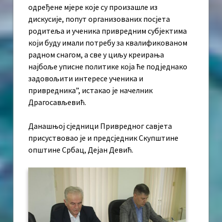
одређене мјере које су произашле из
дискусије, попут организованих посјета
родитеља и ученика привредним субјектима
који буду имали потребу за квалификованом
радном снагом, а све у циљу креирања
најбоље уписне политике која ће подједнако
задовољити интересе ученика и
привредника”, истакао је начелник
Драгосављевић.
Данашњој сједници Привредног савјета
присуствовао је и предсједник Скупштине
општине Србац, Дејан Девић.