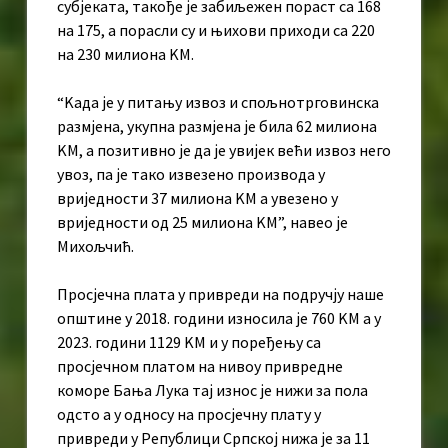
субјеката, такође је забиљежен пораст са 168
на 175, а порасли су и њихови приходи са 220
на 230 милиона KМ.
“Kада је у питању извоз и спољнотрговинска
размјена, укупна размјена је била 62 милиона
KМ, а позитивно је да је увијек већи извоз него
увоз, па је тако извезено производа у
вриједности 37 милиона KМ а увезено у
вриједности од 25 милиона KМ”, навео је
Михољчић.
Просјечна плата у привреди на подручју наше
општине у 2018. години износила је 760 KМ а у
2023. години 1129 KМ и у поређењу са
просјечном платом на нивоу привредне
коморе Бања Лука тај износ је нижи за пола
одсто а у односу на просјечну плату у
привреди у Републици Српској нижа је за 11