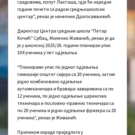
градовима, попут Лакташа, гдје ће наредне
године почети са радом средњошколски
центар”, рекао је начелник Драгосављевић.
Директор Центра средњих школа “Петар
Kочић” Србац, Миленко Живанић, рекао је да
је у школској 2025/26. години планиран упис
104 ученика у пет одјељења.
“Планирамо упис по једног одјељења
гимназије општег смјера са 20 ученика, затим
једно комбиновано одјељење
аутомеханичара и бравара-заваривача са по
12 ученика, по једно одјељење царинских
техничара и пословно-правних техничара са
по 20 ученика и једно одјељење фризера са 20
ученика”, рекао је Живанић.
Приликом израде приједлога у