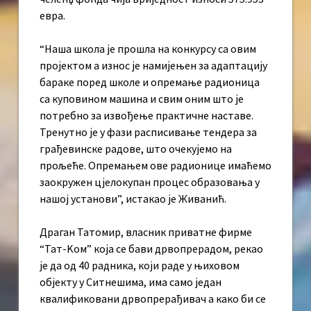
евра.
“Наша школа је прошла на конкурсу са овим
пројектом а износ је намијењен за адаптацију
бараке поред школе и опремање радионица
са куповином машина и свим оним што је
потребно за извођење практичне наставе.
Тренутно је у фази расписивање тендера за
грађевинске радове, што очекујемо на
прољеће. Опремањем ове радионице имаћемо
заокружен цјелокупан процес образовања у
нашој установи”, истакао је Живанић.
Драган Татомир, власник приватне фирме
“Тат-Kом” која се бави дрвопрерадом, рекао
је да од 40 радника, који раде у њиховом
објекту у Ситнешима, има само један
квалификовани дрвопрерађивач а како би се