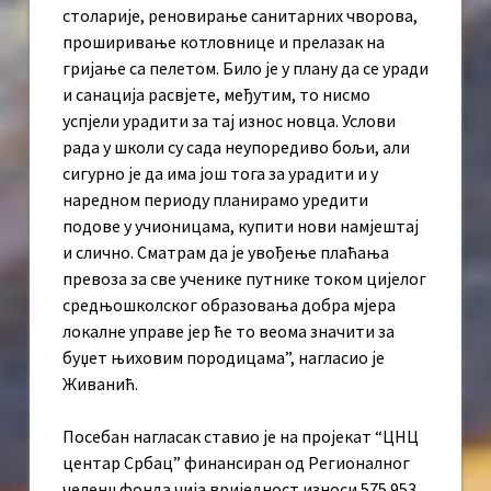
столарије, реновирање санитарних чворова,
проширивање котловнице и прелазак на
гријање са пелетом. Било је у плану да се уради
и санација расвјете, међутим, то нисмо
успјели урадити за тај износ новца. Услови
рада у школи су сада неупоредиво бољи, али
сигурно је да има још тога за урадити и у
наредном периоду планирамо уредити
подове у учионицама, купити нови намјештај
и слично. Сматрам да је увођење плаћања
превоза за све ученике путнике током цијелог
средњошколског образовања добра мјера
локалне управе јер ће то веома значити за
буџет њиховим породицама”, нагласио је
Живанић.
Посебан нагласак ставио је на пројекат “ЦНЦ
центар Србац” финансиран од Регионалног
челенџ фонда чија вриједност износи 575.953