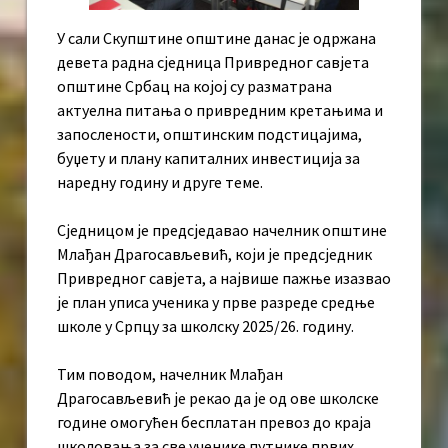
У сали Скупштине општине данас је одржана
девета радна сједница Привредног савјета
општине Србац на којој су разматрана
актуелна питања о привредним кретањима и
запослености, општинским подстицајима,
буџету и плану капиталних инвестиција за
наредну годину и друге теме.
Сједницом је предсједавао начелник општине
Млађан Драгосављевић, који је предсједник
Привредног савјета, а највише пажње изазвао
је план уписа ученика у прве разреде средње
школе у Српцу за школску 2025/26. годину.
Тим поводом, начелник Млађан
Драгосављевић је рекао да је од ове школске
године омогућен бесплатан превоз до краја
школовања за све ученике путнике првих