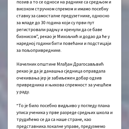
позив а то се односи на раднике са средњом и
високом стручном спремом и имамо посебну
ставку за самосталне предузетнике, односно
за младе до 30 година који су први пут
регистровали радњу и кренули да се баве
бизнисом”, рекао је Михољчић и додао да ће у
наредној години бити повећани и подстицаји
за пољопривреднике.
Начелник општине Млађан Драгосављвић
рекао је да је данашња сједница оправдала
очекивања јер је забиљежен добар одзив
привредника и њихова спремност за учешћем
у раду.
“То је било посебно видљиво у погледу плана
уписа ученика у прве разреде средњих школа и
трудићемо се да са наше стране, као
представника локалне управе, предузмемо