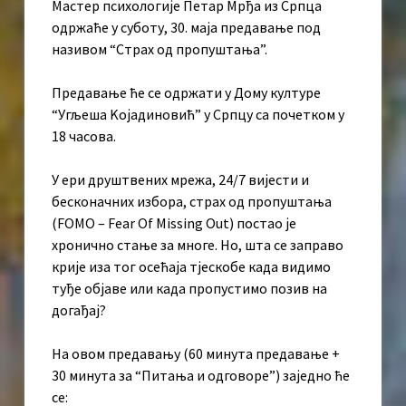
Мастер психологије Петар Мрђа из Српца
одржаће у суботу, 30. маја предавање под
називом “Страх од пропуштања”.
Предавање ће се одржати у Дому културе
“Угљеша Kојадиновић” у Српцу са почетком у
18 часова.
У ери друштвених мрежа, 24/7 вијести и
бесконачних избора, страх од пропуштања
(FOMO – Fear Of Missing Out) постао је
хронично стање за многе. Но, шта се заправо
крије иза тог осећаја тјескобе када видимо
туђе објаве или када пропустимо позив на
догађај?
На овом предавању (60 минута предавање +
30 минута за “Питања и одговоре”) заједно ће
се: