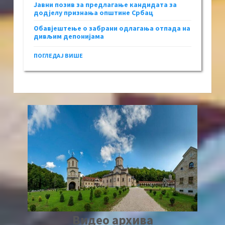
Јавни позив за предлагање кандидата за
додјелу признања општине Србац
Обавјештење о забрани одлагања отпада на
дивљим депонијама
ПОГЛЕДАЈ ВИШЕ
Видео архива