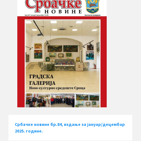
Србачке новине бр.84, издање за јануар/децембар
2025. године.