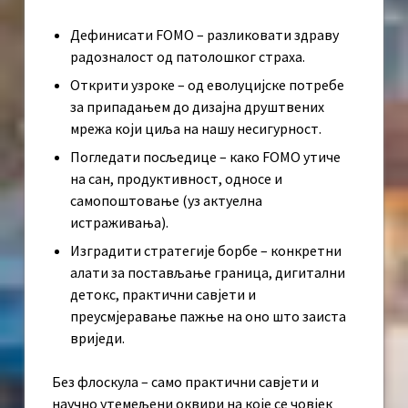
Дефинисати FOMO – разликовати здраву
радозналост од патолошког страха.
Открити узроке – од еволуцијске потребе
за припадањем до дизајна друштвених
мрежа који циља на нашу несигурност.
Погледати посљедице – како FOMO утиче
на сан, продуктивност, односе и
самопоштовање (уз актуелна
истраживања).
Изградити стратегије борбе – конкретни
алати за постављање граница, дигитални
детокс, практични савјети и
преусмјеравање пажње на оно што заиста
вриједи.
Без флоскула – само практични савјети и
научно утемељени оквири на које се човјек