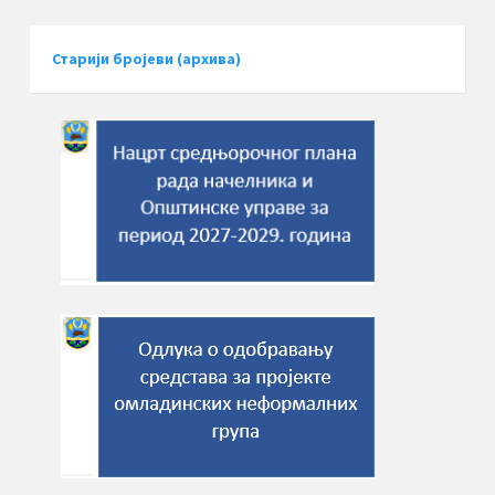
Старији бројеви (архива)