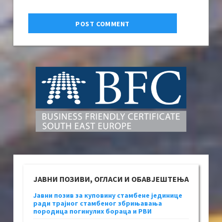
ЈАВНИ ПОЗИВИ, ОГЛАСИ И ОБАВЈЕШТЕЊА
Јавни позив за куповину стамбене јединице
ради трајног стамбеног збрињавања
породица погинулих бораца и РВИ