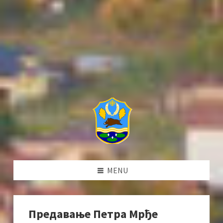
MENU
Предавање Петра Мрђе