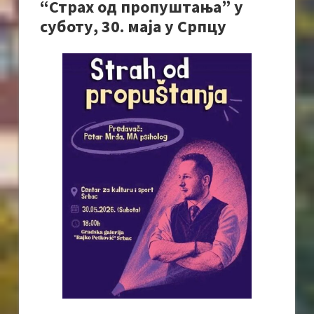
“Страх од пропуштања” у
суботу, 30. маја у Српцу