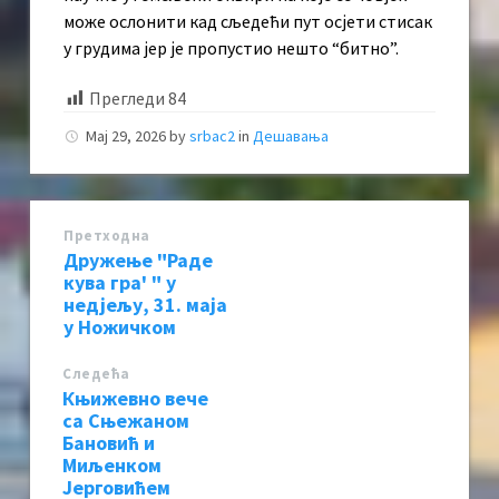
може ослонити кад сљедећи пут осјети стисак
у грудима јер је пропустио нешто “битно”.
Прегледи
84
Мај 29, 2026
by
srbac2
in
Дешавања
Претходна
Дружење "Раде
кува гра' " у
недјељу, 31. маја
у Ножичком
Следећa
Књижевно вече
са Сњежаном
Бановић и
Миљенком
Јерговићем