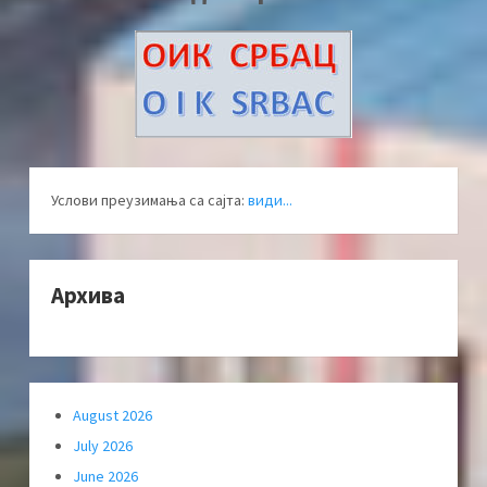
Услови преузимања са сајта:
види...
Архива
August 2026
July 2026
June 2026