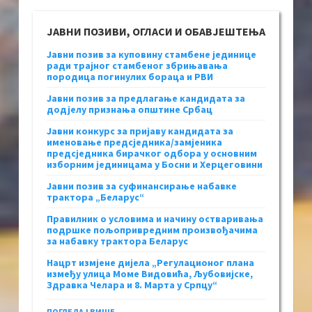
ЈАВНИ ПОЗИВИ, ОГЛАСИ И ОБАВЈЕШТЕЊА
Јавни позив за куповину стамбене јединице
ради трајног стамбеног збрињавања
породица погинулих бораца и РВИ
Јавни позив за предлагање кандидата за
додјелу признања општине Србац
Јавни конкурс за пријаву кандидата за
именовање предсједника/замјеника
предсједника бирачког одбора у основним
изборним јединицама у Босни и Херцеговини
Јавни позив за суфинансирање набавке
трактора „Беларус“
Правилник о условима и начину остваривања
подршке пољопривредним произвођачима
за набавку трактора Беларус
Нацрт измјене дијела „Регулационог плана
између улица Моме Видовића, Љубовијске,
Здравка Челара и 8. Марта у Српцу“
ПОГЛЕДАЈ ВИШЕ