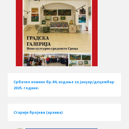
Србачке новине бр.84, издање за јануар/децембар
2025. године.
Старији бројеви (архива)