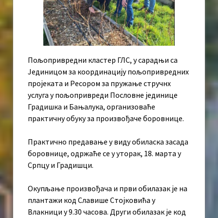
Пољопривредни кластер ГЛС, у сарадњи са
Јединицом за координацију пољопривредних
пројеката и Ресором за пружање стручнх
услуга у пољопривреди Пословне јединице
Градишка и Бањалука, организоваће
практичну обуку за произвођаче боровнице.
Практично предавање у виду обиласка засада
боровнице, одржаће се у уторак, 18. марта у
Српцу и Градишци.
Окупљање произвођача и први обилазак је на
плантажи код Славише Стојковића у
Влакници у 9.30 часова. Други обилазак је код