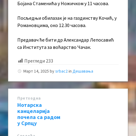
Бојана Стаменића у Ножичком у 11 часова.
Посљедњи обилазак је на газдинству Kочић, у
Романовцима, око 12.30 часова.
Предавач ће бити др Александар Лепосавић
са Института за воћарство Чачак.
Прегледи
233
Март 14, 2025
by
srbac2
in
Дешавања
Претходна
Нотарска
канцеларија
почела са радом
у Српцу
Следећa