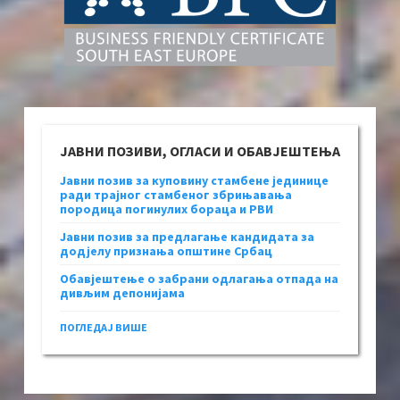
ЈАВНИ ПОЗИВИ, ОГЛАСИ И ОБАВЈЕШТЕЊА
Јавни позив за куповину стамбене јединице
ради трајног стамбеног збрињавања
породица погинулих бораца и РВИ
Јавни позив за предлагање кандидата за
додјелу признања општине Србац
Обавјештење о забрани одлагања отпада на
дивљим депонијама
ПОГЛЕДАЈ ВИШЕ