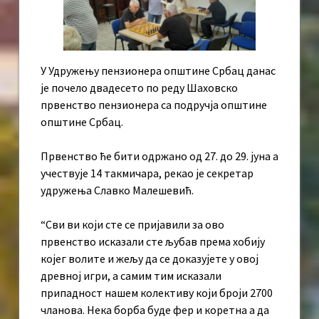
У Удружењу пензионера општине Србац данас
је почело двадесето по реду Шаховско
првенство пензионера са подручја општине
општине Србац.
Првенство ће бити одржано од 27. до 29. јуна а
учествује 14 такмичара, рекао је секретар
удружења Славко Малешевић.
“Сви ви који сте се пријавили за ово
првенство исказали сте љубав према хобију
којег волите и жељу да се доказујете у овој
древној игри, а самим тим исказали
припадност нашем колективу који броји 2700
чланова. Нека борба буде фер и коретна а да