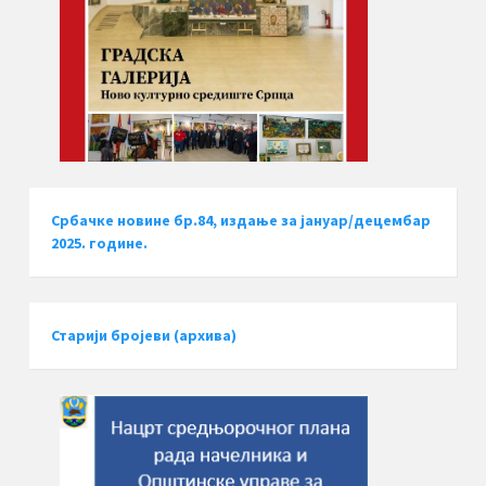
Србачке новине бр.84, издање за јануар/децембар
2025. године.
Старији бројеви (архива)