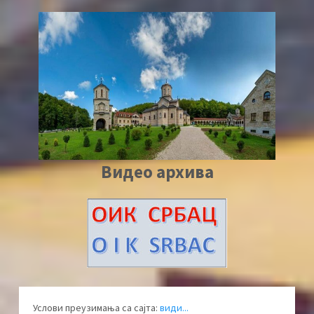
Видео архива
Услови преузимања са сајта:
види...