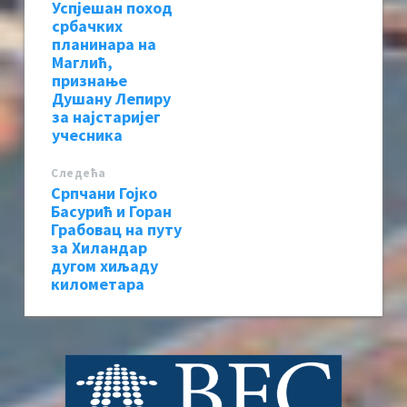
Успјешан поход
србачких
планинара на
Маглић,
признање
Душану Лепиру
за најстаријег
учесника
Следећa
Српчани Гојко
Басурић и Горан
Грабовац на путу
за Хиландар
дугом хиљаду
километара