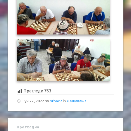
Прегледи
763
Јун 27, 2022
by
srbac2
in
Дешавања
Претходна