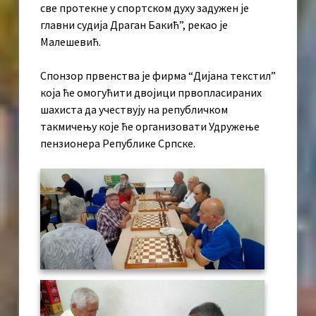
све протекне у спортском духу задужен је
главни судија Драган Бакић”, рекао је
Малешевић.
Спонзор првенства је фирма “Дијана текстил”
која ће омогућити двојици првопласираних
шахиста да учествују на републичком
такмичењу које ће организовати Удружење
пензионера Републике Српске.