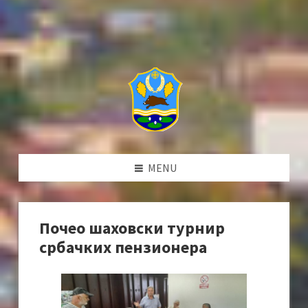
MENU
Почео шаховски турнир
србачких пензионера