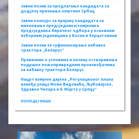
Јавни позив за предлагање кандидата за
додјелу признања општине Србац
Јавни конкурс за пријаву кандидата за
именовање предсједника/замјеника
предсједника бирачког одбора у основним
изборним јединицама у Босни и Херцеговини
Јавни позив за суфинансирање набавке
трактора „Беларус“
Правилник о условима и начину остваривања
подршке пољопривредним произвођачима
за набавку трактора Беларус
Нацрт измјене дијела „Регулационог плана
између улица Моме Видовића, Љубовијске,
Здравка Челара и 8. Марта у Српцу“
ПОГЛЕДАЈ ВИШЕ