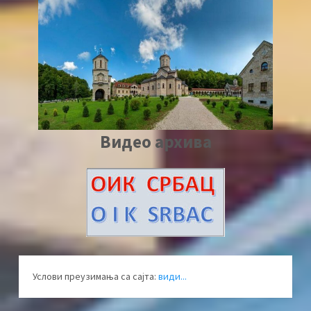
Видео архива
Услови преузимања са сајта:
види...