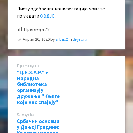
Листу одобрених манифестација можете
погледати
ОВДЈЕ
.
Прегледи
78
Април 20, 2026
by
srbac2
in
Вијести
Претходна
"Ц.Е.З.А.Р." и
Народна
библиотека
организују
дружење "Књиге
које нас спајају"
Следећa
Србачки основци
у Доњој Градини:
Уручена награда