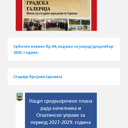
Србачке новине бр.84, издање за јануар/децембар
2025. године.
Старији бројеви (архива)