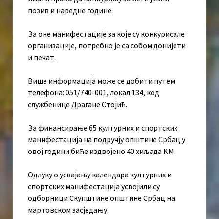
позив и наредне године.
За оне манифестације за које су конкурисале
организације, потребно је са собом донијети
и печат.
Више информација може се добити путем
телефона: 051/740-001, локал 134, код
службенице Драгане Стојић.
За финансирање 65 културних и спортских
манифестација на подручју општине Србац у
овој години биће издвојено 40 хиљада KМ.
Одлуку о усвајању календара културних и
спортских манифестација усвојили су
одборници Скупштине општине Србац на
мартовском засједању.