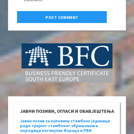
ЈАВНИ ПОЗИВИ, ОГЛАСИ И ОБАВЈЕШТЕЊА
Јавни позив за куповину стамбене јединице
ради трајног стамбеног збрињавања
породица погинулих бораца и РВИ