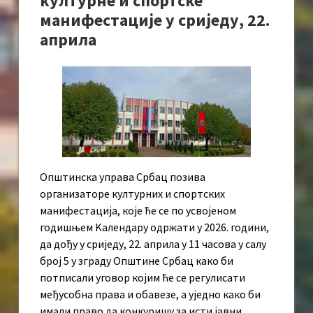
културне и спортске
манифестације у сриједу, 22.
априла
Општинска управа Србац позива
организаторе културних и спортских
манифестација, које ће се по усвојеном
годишњем Kалендару одржати у 2026. години,
да дођу у сриједу, 22. априла у 11 часова у салу
број 5 у зграду Општине Србац како би
потписали уговор којим ће се регулисати
међусобна права и обавезе, а уједно како би
имали право да конкуришу за исти јавни