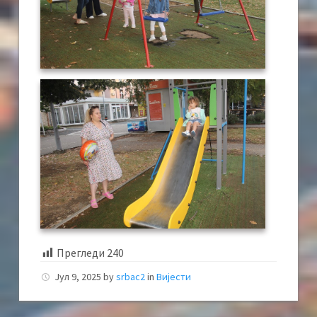
Прегледи
240
Јул 9, 2025
by
srbac2
in
Вијести