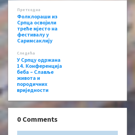
Претходна
Фолклораши из
Српца освојили
треће мјесто на
фестивалу у
Саримсаклију
Следећa
У Српцу одржана
14. Конференција
беба – Славље
живота и
породичних
вриједности
0 Comments