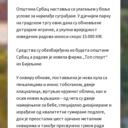
Општина Србац наставља са улагањем у боље
услове за најмлађе суграђане. У дјечијем парку
на градском тргу ових дана су обновљене
дотрајале играчке, а укупна вриједност
изведених радова износи скоро 15.000 КМ.
Средства су обезбијеђена из буџета општине
Србац а радове је извела фирма „Топ спорт“
из Бијељине.
У оквиру обнове, постављена је нова кула са
пењалицама и инокс тобоганом, двије
клацкалице, вртуљак кружног облика, као и
осам нових љуљашки – од чега су двије
намијењене за бебе, специјално дизајниране и
израђене од квалитетне гумиране подлоге,
док је преосталих шест ојачано металним
оквирима и такође пресвучено гумом ради