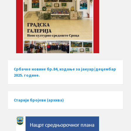
Србачке новине бр.84, издање за јануар/децембар
2025. године.
Старији бројеви (архива)