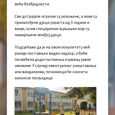
веће безбједности.
Све дотрајале играчке су уклоњене, а нове су
прилагођене дјеци узраста од 3 године и
више, осим специјалних љуљашки које су
намијењене млађој дјеци.
Подсјећамо да је на овом локалитету већ
раније постављен видео надзор, а биће
посвећена додатна пажња очувању јавне
имовине. У случају евентуалног уништавања
или вандализма, починиоци ће сносити
законске посљедице.