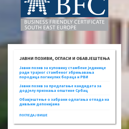
ЈАВНИ ПОЗИВИ, ОГЛАСИ И ОБАВЈЕШТЕЊА
Јавни позив за куповину стамбене јединице
ради трајног стамбеног збрињавања
породица погинулих бораца и РВИ
Јавни позив за предлагање кандидата за
додјелу признања општине Србац
Обавјештење о забрани одлагања отпада на
дивљим депонијама
ПОГЛЕДАЈ ВИШЕ