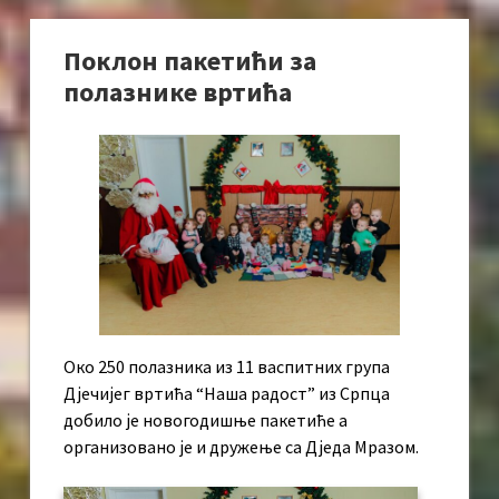
Поклон пакетићи за
полазнике вртића
Око 250 полазника из 11 васпитних група
Дјечијег вртића “Наша радост” из Српца
добило је новогодишње пакетиће а
организовано је и дружење са Дједа Мразом.