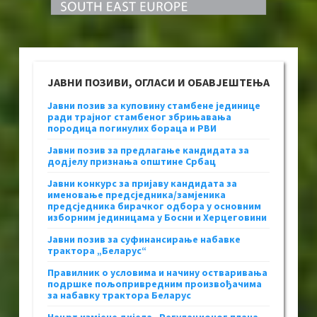
ЈАВНИ ПОЗИВИ, ОГЛАСИ И ОБАВЈЕШТЕЊА
Јавни позив за куповину стамбене јединице
ради трајног стамбеног збрињавања
породица погинулих бораца и РВИ
Јавни позив за предлагање кандидата за
додјелу признања општине Србац
Јавни конкурс за пријаву кандидата за
именовање предсједника/замјеника
предсједника бирачког одбора у основним
изборним јединицама у Босни и Херцеговини
Јавни позив за суфинансирање набавке
трактора „Беларус“
Правилник о условима и начину остваривања
подршке пољопривредним произвођачима
за набавку трактора Беларус