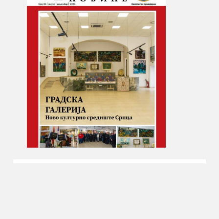
Србачке новине бр.84, издање за јануар/децембар
2025. године.