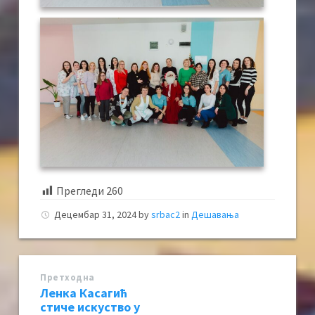
Прегледи
260
Децембар 31, 2024
by
srbac2
in
Дешавања
Претходна
Ленка Касагић
стиче искуство у