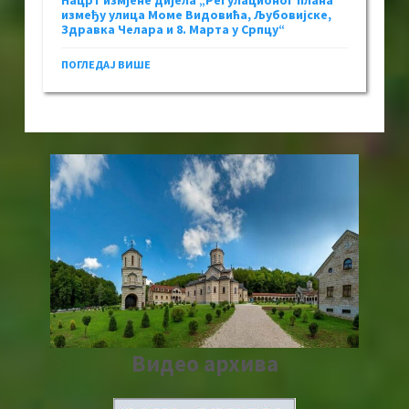
Нацрт измјене дијела „Регулационог плана
између улица Моме Видовића, Љубовијске,
Здравка Челара и 8. Марта у Српцу“
ПОГЛЕДАЈ ВИШЕ
Видео архива