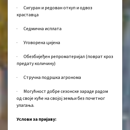
· Сигуран и редован откуп и одвоз
краставца
· Седмична исплата
· Уговорена цијена
· Обезбијеђен репроматеријал (поврат кроз
предату количину)
· Стручна подршка агронома
· Могућност добре сезонске зараде радом
од своје куће на својој земљи без почетног
улагања.
Услови за пријаву: