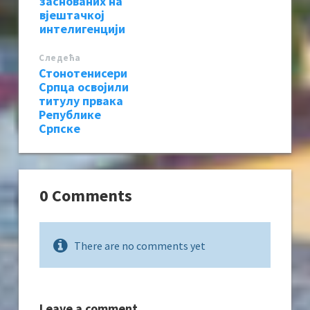
заснованих на
вјештачкој
интелигенцији
Следећa
Стонотенисери
Српца освојили
титулу првака
Републике
Српске
0 Comments
There are no comments yet
Leave a comment