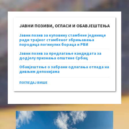
ЈАВНИ ПОЗИВИ, ОГЛАСИ И ОБАВЈЕШТЕЊА
Јавни позив за куповину стамбене јединице
ради трајног стамбеног збрињавања
породица погинулих бораца и РВИ
Јавни позив за предлагање кандидата за
додјелу признања општине Србац
Обавјештење о забрани одлагања отпада на
дивљим депонијама
ПОГЛЕДАЈ ВИШЕ