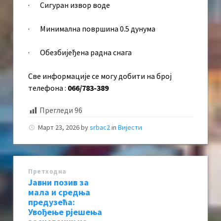
· Сигуран извор воде
· Минимална површина 0.5 дунума
· Обезбијеђена радна снага
Све информације се могу добити на број
телефона :
066/783-389
Прегледи
96
Март 23, 2026
by
srbac2
in
Вијести
Претходна
Јавни позив за
мала и средња
предузећа:
Увођење рјешења