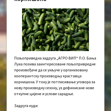
Пољоприведна задруга „АГРО ВИП“ П.О. Бања
Лука позива заинтересоване пољопривредне
произвођаче да се укључе у организовану
кооперантску производњу краставца
корнишона. У току је потписивање уговора за
нову производну сезону, уз дефинисане нове
откупне цијене и услове сарадње.
Задруга нуди: