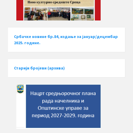
Србачке новине бр.84, издање за јануар/децембар
2025. године.
Старији бројеви (архива)