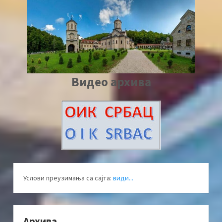
Видео архива
Услови преузимања са сајта:
види...
Архива