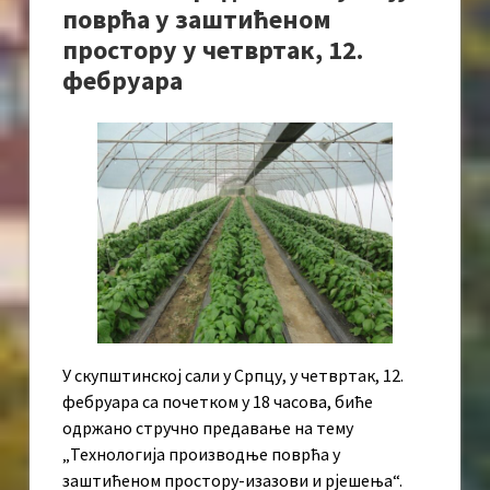
поврћа у заштићеном
простору у четвртак, 12.
фебруара
У скупштинској сали у Српцу, у четвртак, 12.
фебруара са почетком у 18 часова, биће
одржано стручно предавање на тему
„Технологија производње поврћа у
заштићеном простору-изазови и рјешења“.