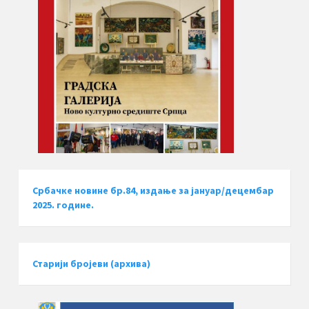
Србачке новине бр.84, издање за јануар/децембар
2025. године.
Старији бројеви (архива)