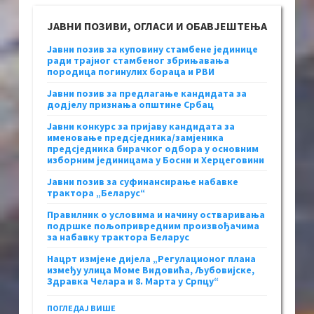
ЈАВНИ ПОЗИВИ, ОГЛАСИ И ОБАВЈЕШТЕЊА
Јавни позив за куповину стамбене јединице
ради трајног стамбеног збрињавања
породица погинулих бораца и РВИ
Јавни позив за предлагање кандидата за
додјелу признања општине Србац
Јавни конкурс за пријаву кандидата за
именовање предсједника/замјеника
предсједника бирачког одбора у основним
изборним јединицама у Босни и Херцеговини
Јавни позив за суфинансирање набавке
трактора „Беларус“
Правилник о условима и начину остваривања
подршке пољопривредним произвођачима
за набавку трактора Беларус
Нацрт измјене дијела „Регулационог плана
између улица Моме Видовића, Љубовијске,
Здравка Челара и 8. Марта у Српцу“
ПОГЛЕДАЈ ВИШЕ