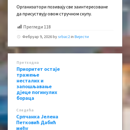
Организатори позивају све заинтересоване
да присуствују овом стручном скупу.
Прегледи
118
Фебруар 9, 2026
by
srbac2
in
Вијести
Претходна
Приоритет остаје
тражење
несталих и
запошљавање
дјеце погинулих
бораца
Следећa
Српчанка Јелена
Петковић Дабић
међу