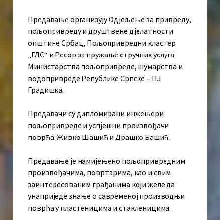
Предавање организују Одјељење за привреду,
пољопривреду и друштвене дјелатности
општине Србац, Пољопривредни кластер
„ГЛС“ и Ресор за пружање стручних услуга
Министарства пољопривреде, шумарства и
водопривреде Републике Српске – ПЈ
Градишка.
Предавачи су дипломирани инжењери
пољопривреде и успјешни произвођачи
поврћа: Живко Шашић и Драшко Башић.
Предавање је намијењено пољопривредним
произвођачима, повртарима, као и свим
заинтересованим грађанима који желе да
унаприједе знање о савременој производњи
поврћа у пластеницима и стакленицима.