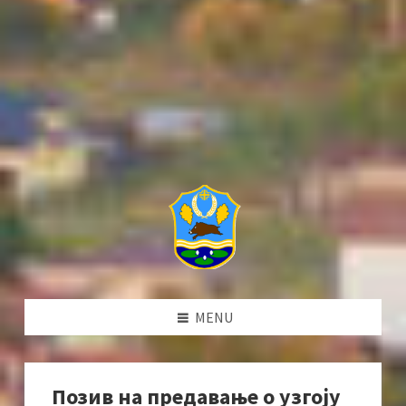
MENU
Позив на предавање о узгоју