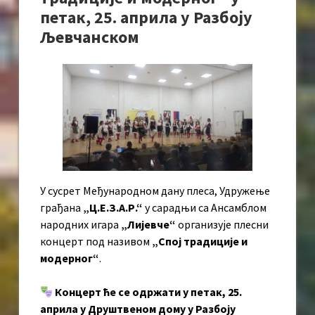
петак, 25. априла у Разбоју
Љевчанском
У сусрет Међународном дану плеса, Удружење
грађана
„Ц.Е.З.А.Р.“
у сарадњи са Ансамблом
народних игара
„Лијевче“
организује плесни
концерт под називом
„Спој традиције и
модерног“
.
Концерт ће се одржати у петак, 25.
априла у Друштвеном дому у Разбоју