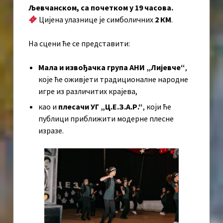
Љевчанском, са почетком у 19 часова.
Цијена улазнице је симболичних
2 КМ
.
На сцени ће се представити:
Мала и извођачка група АНИ „Лијевче“
,
које ће оживјети традиционалне народне
игре из различитих крајева,
као и
плесачи УГ „Ц.Е.З.А.Р.“
, који ће
публици приближити модерне плесне
изразе.