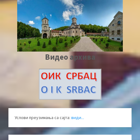
Видео архива
Услови преузимања са сајта:
види...