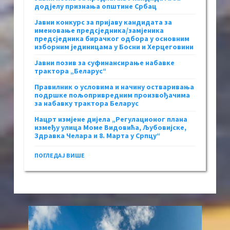
додјелу признања општине Србац
Јавни конкурс за пријаву кандидата за
именовање предсједника/замјеника
предсједника бирачког одбора у основним
изборним јединицама у Босни и Херцеговини
Јавни позив за суфинансирање набавке
трактора „Беларус“
Правилник о условима и начину остваривања
подршке пољопривредним произвођачима
за набавку трактора Беларус
Нацрт измјене дијела „Регулационог плана
између улица Моме Видовића, Љубовијске,
Здравка Челара и 8. Марта у Српцу“
ПОГЛЕДАЈ ВИШЕ