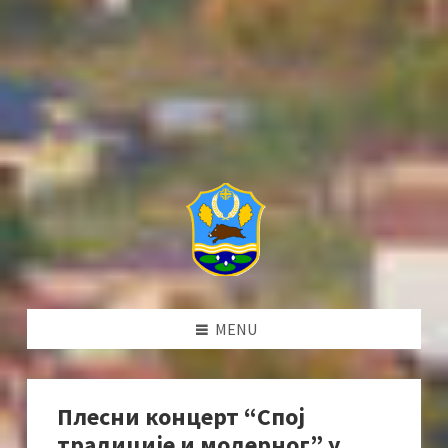
MENU
Плесни концерт “Спој
традиције и модерног” у