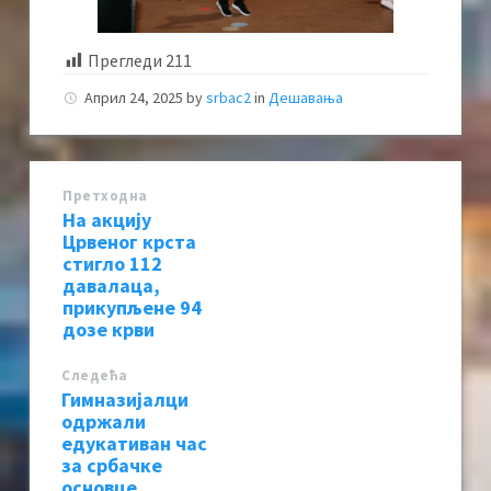
Прегледи
211
Април 24, 2025
by
srbac2
in
Дешавања
Претходна
На акцију
Црвеног крста
стигло 112
давалаца,
прикупљене 94
дозе крви
Следећa
Гимназијалци
одржали
едукативан час
за србачке
основце