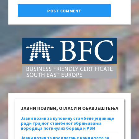
ЈАВНИ ПОЗИВИ, ОГЛАСИ И ОБАВЈЕШТЕЊА
Јавни позив за куповину стамбене јединице
ради трајног стамбеног збрињавања
породица погинулих бораца и РВИ
Јавни позив за предлагање кандидата за