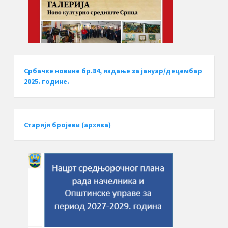
Србачке новине бр.84, издање за јануар/децембар
2025. године.
Старији бројеви (архива)