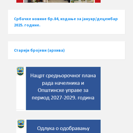
Србачке новине бр.84, издање за јануар/децембар
2025. године.
Старији бројеви (архива)