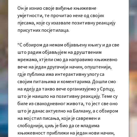
Он је изнио своје виђење књижевне
умјетности, те прочитао неке од својих
пјесама, које су изазвале позитивну реакцију
присутних посјетилаца.
“С обзиром да немам објављену књигу и да све
што радим објављујем на друштвеним
мрежама, хтјели смо да направимо књижевно
вече на један другачији начин, опуштенији,
гдје публика има интерактивну улогу са
својим питањима и коментарима. Дошли смо
на идеју да такво вече организујемо у Српцу,
што је наишло на позитивну реакцију. Теме су
биле из свакодневног живота, то јест све оно
што је данас актуелно на Балкану, а с обзиром
на мој стил писања, који је савремен и
слободнији, циљ је био да се младима
књижевност приближи на један нови начин,