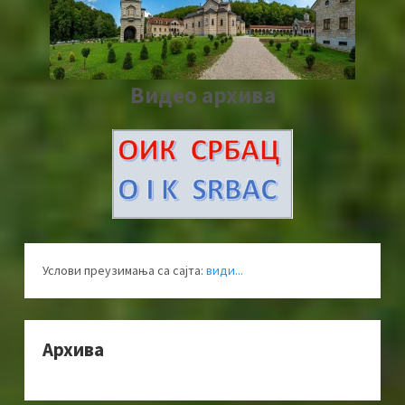
Видео архива
Услови преузимања са сајта:
види...
Архива