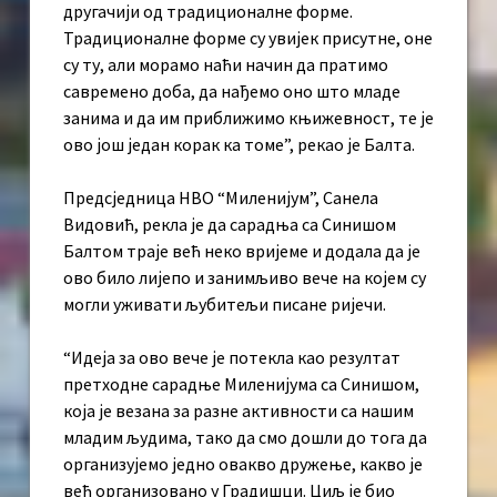
другачији од традиционалне форме.
Традиционалне форме су увијек присутне, оне
су ту, али морамо наћи начин да пратимо
савремено доба, да нађемо оно што младе
занима и да им приближимо књижевност, те је
ово још један корак ка томе”, рекао је Балта.
Предсједница НВО “Миленијум”, Санела
Видовић, рекла је да сарадња са Синишом
Балтом траје већ неко вријеме и додала да је
ово било лијепо и занимљиво вече на којем су
могли уживати љубитељи писане ријечи.
“Идеја за ово вече је потекла као резултат
претходне сарадње Миленијума са Синишом,
која је везана за разне активности са нашим
младим људима, тако да смо дошли до тога да
организујемо једно овакво дружење, какво је
већ организовано у Градишци. Циљ је био