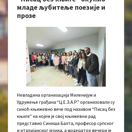
младе љубитеље поезије и
прозе
Невладина организација Миленијум и
Удружење грађана “Ц.Е.З.А.Р.” организовали су
синоћ књижевно вече под називом “Писац без
књиге” на којем је свој књижевни рад
представио Синиша Балта, професор српског
и италијанског језика, а модератор вечери је