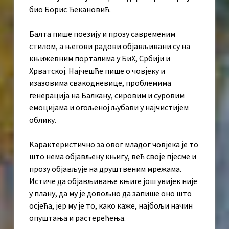
био Борис Ђекановић.
Балта пише поезију и прозу савременим
стилом, а његови радови објављивани су на
књижевним порталима у БиХ, Србији и
Хрватској. Најчешће пише о човјеку и
изазовима свакодневице, проблемима
генерација на Балкану, сировим и суровим
емоцијама и огољеној љубави у најчистијем
облику.
Kарактеристично за овог младог човјека је то
што нема објављену књигу, већ своје пјесме и
прозу објављује на друштвеним мрежама.
Истиче да објављивање књиге још увијек није
у плану, да му је довољно да запише оно што
осјећа, јер му је то, како каже, најбољи начин
опуштања и растерећења.