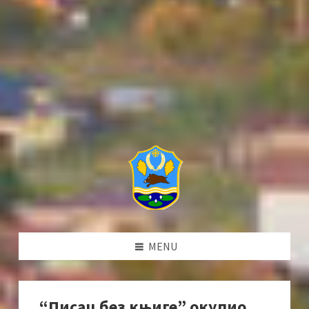
MENU
“Писац без књиге” окупио