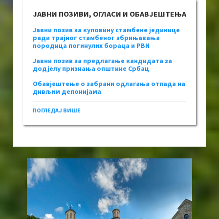
ЈАВНИ ПОЗИВИ, ОГЛАСИ И ОБАВЈЕШТЕЊА
Јавни позив за куповину стамбене јединице
ради трајног стамбеног збрињавања
породица погинулих бораца и РВИ
Јавни позив за предлагање кандидата за
додјелу признања општине Србац
Обавјештење о забрани одлагања отпада на
дивљим депонијама
ПОГЛЕДАЈ ВИШЕ