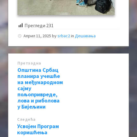
Прегледи
231
Април 11, 2025
by
srbac2
in
Дешавања
Претходна
Општина Србац
планира учешће
на међународном
сајму
пољопривреде,
лова и риболова
у Бијељини
Следећa
Усвојен Програм
коришћења