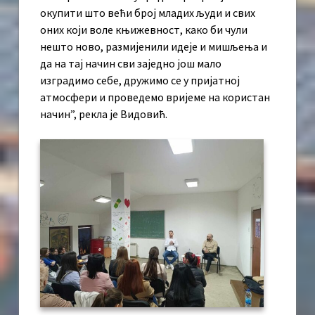
окупити што већи број младих људи и свих
оних који воле књижевност, како би чули
нешто ново, размијенили идеје и мишљења и
да на тај начин сви заједно још мало
изградимо себе, дружимо се у пријатној
атмосфери и проведемо вријеме на користан
начин”, рекла је Видовић.