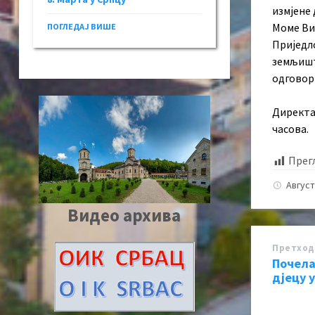
измјене 
Моме Ви
ПОГЛЕДАЈ ВИШЕ
Приједл
земљишт
одговор
Директа
часова.
Прег
Август
Видео архива
Претход
Почела
дјецу 