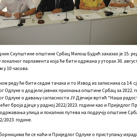
дник Скупштине општине Србац Милош Будић заказао је 15. ре
 локалног парламента која ће бити одржана у уторак 30. авгус
 у 10 часова.
ом реду ће бити седам тачака и то Извод из записника са 14. с
г Одлуке о додјели јавних признања општине Србац за 2022. г
ог Одлуке о давању сагласности ЈУ Дјечији вртић “Наша радос
већег броја дјеце у радној 2022/2023. години као и Приједлог 
 одржавања улица и локалних путева на подручју општине Срб
2/2023. године.
борницима ће се наћи и Приједлог Одлуке о приступању израд