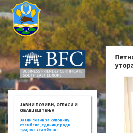
Петн
утора
ЈАВНИ ПОЗИВИ, ОГЛАСИ И
ОБАВЈЕШТЕЊА
Јавни позив за куповину
стамбене јединице ради
трајног стамбеног