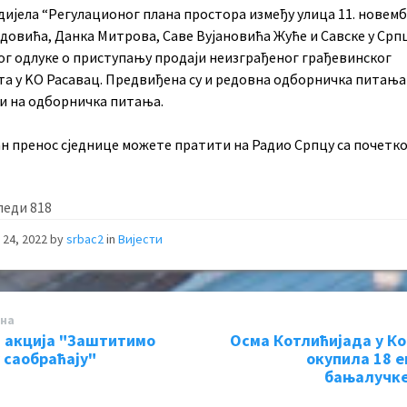
дијела “Регулационог плана простора између улица 11. новемб
довића, Данка Митрова, Саве Вујановића Жуће и Савске у Српц
ог одлуке о приступању продаји неизграђеног грађевинског
а у KО Расавац. Предвиђена су и редовна одборничка питања
и на одборничка питања.
н пренос сједнице можете пратити на Радио Српцу са почетко
леди
818
 24, 2022
by
srbac2
in
Вијести
на
 акција "Заштитимо
Осма Котлићијада у К
у саобраћају"
окупила 18 е
бањалучке