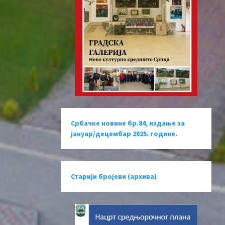
Србачке новине бр.84, издање за
јануар/децембар 2025. године.
Старији бројеви (архива)