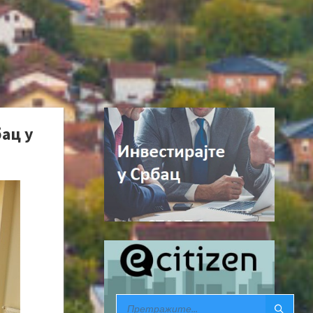
ац у
SEARCH: