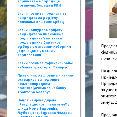
збрињавања породица
погинулих бораца и РВИ
Јавни позив за предлагање
кандидата за додјелу
признања општине Србац
Јавни конкурс за пријаву
кандидата за именовање
предсједника/замјеника
предсједника бирачког
Предсје
одбора у основним изборним
јединицама у Босни и
сједницу
Херцеговини
почетком
Јавни позив за суфинансирање
набавке трактора „Беларус“
На дневн
Правилник о условима и начину
Приједло
остваривања подршке
Приједл
пољопривредним
произвођачима за набавку
за упис 
трактора Беларус
зимског
Нацрт измјене дијела
зиму 202
„Регулационог плана између
улица Моме Видовића,
Љубовијске, Здравка Челара и
Пред од
8. Марта у Српцу“