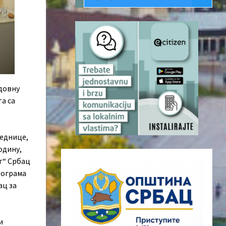
довну
та са
једнице,
одину,
т“ Србац
Програма
ац за
и