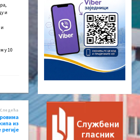
ра,
у и
 и
м у 10
Следећa
оровима
кипа из
 регије