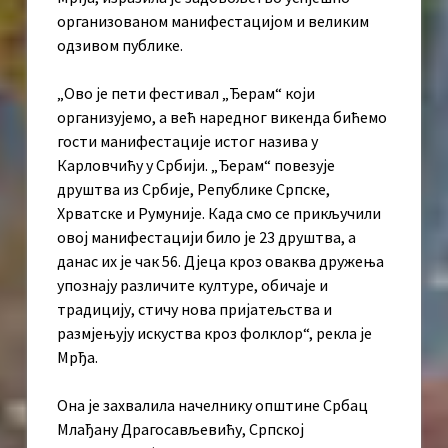
организованом манифестацијом и великим
одзивом публике.
„Ово је пети фестивал „Ђерам“ који
организујемо, а већ наредног викенда бићемо
гости манифестације истог назива у
Карловчићу у Србији. „Ђерам“ повезује
друштва из Србије, Републике Српске,
Хрватске и Румуније. Када смо се прикључили
овој манифестацији било је 23 друштва, а
данас их је чак 56. Дјеца кроз оваква дружења
упознају различите културе, обичаје и
традицију, стичу нова пријатељства и
размјењују искуства кроз фолклор“, рекла је
Мрђа.
Она је захвалила начелнику општине Србац
Млађану Драгосављевићу, Српској