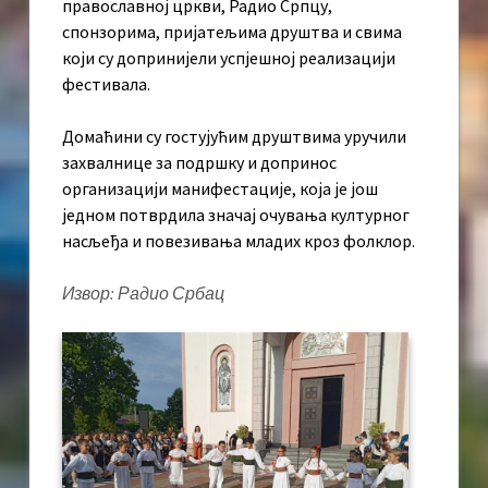
православној цркви, Радио Српцу,
спонзорима, пријатељима друштва и свима
који су допринијели успјешној реализацији
фестивала.
Домаћини су гостујућим друштвима уручили
захвалнице за подршку и допринос
организацији манифестације, која је још
једном потврдила значај очувања културног
насљеђа и повезивања младих кроз фолклор.
Извор: Радио Србац