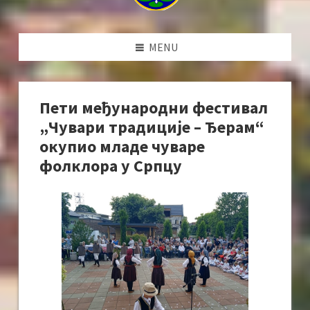
MENU
Пети међународни фестивал
„Чувари традиције – Ђерам“
окупио младе чуваре
фолклора у Српцу