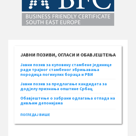
ЈАВНИ ПОЗИВИ, ОГЛАСИ И ОБАВЈЕШТЕЊА
Јавни позив за куповину стамбене јединице
ради трајног стамбеног збрињавања
породица погинулих бораца и РВИ
Јавни позив за предлагање кандидата за
додјелу признања општине Србац
Обавјештење о забрани одлагања отпада на
дивљим депонијама
ПОГЛЕДАЈ ВИШЕ