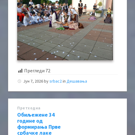
Прегледи
72
Јун 7, 2026
by
srbac2
in
Дешавања
Претходна
Обиљежене 34
године од
формирања Прве
србачке лаке