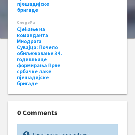
пјешадијске
бригаде
Следећa
Сјећање на
команданта
Миодрага
Сувајца: Почело
обиљежавање 34.
годишњице
формирања Прве
србачке лаке
пјешадијске
бригаде
0 Comments
There are no comments yet