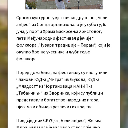
Српско културно-умјетничко друштво „Бели
анђео“ из Српца организовало је у суботу, 6.
јуна, у порти Храма Васкрсења Христовог,
пети Међународни фестивал дјечијег
фолклора „Чувари традиције – Ђерам“, који је
окупио бројне учеснике и љубитеље
фолклора.
Поред домаћина, на фестивалу су наступили
чланови КУД-а „Чигра“ из Љукова, КУД-а
„Младост“ из Чортановаца и АНИП-а
„Табанчићи“ из Зворника, који су публици
представили богатство народних игара,
пјесама и обичаја различитих крајева.
Предсједник СКУД-а „Бели анђео“, Жељка
Мрђа, изразила је задовољство успјешно