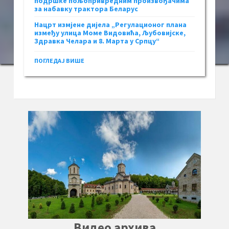
подршке пољопривредним произвођачима
за набавку трактора Беларус
Нацрт измјене дијела „Регулационог плана
између улица Моме Видовића, Љубовијске,
Здравка Челара и 8. Марта у Српцу“
ПОГЛЕДАЈ ВИШЕ
Видео архива