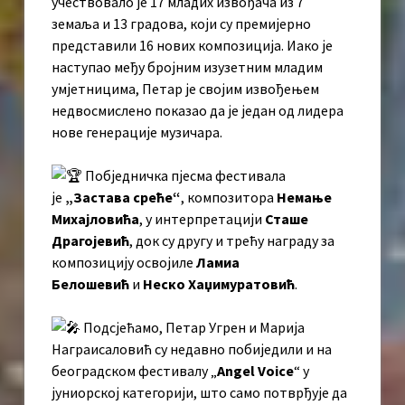
учествовало је 17 младих извођача из 7
земаља и 13 градова, који су премијерно
представили 16 нових композиција. Иако је
наступао међу бројним изузетним младим
умјетницима, Петар је својим извођењем
недвосмислено показао да је један од лидера
нове генерације музичара.
Побједничка пјесма фестивала
је
„Застава среће“
, композитора
Немање
Михајловића
, у интерпретацији
Сташе
Драгојевић
, док су другу и трећу награду за
композицију освојиле
Ламиа
Белошевић
и
Неско Хаџимуратовић
.
Подсјећамо, Петар Угрен и Марија
Награисаловић су недавно побиједили и на
београдском фестивалу „
Angel Voice
“ у
јуниорској категорији, што само потврђује да