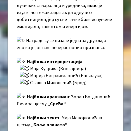
музичких стваралаца и уредника, имао је
изузетно тежак задатак да одлучи о
добитницима, јер су све тачке биле испуњене
емоцијама, талентом и енергијом.
Награде су се низале једна за другом, а
ево ко је још све вечерас понио признања:
Најбоља интерпретација
:
–
Маја Кукрика (Костајница)
–
Марија Награисаловић (Бањалука)
–
Сташка Милошевић (Брод)
Најбољи аранжман
: Зоран Богдановић
Ричи за пјесму
„Срећа“
Најбољи текст
: Маја Манојловић за
пјесму
„Боља планета“