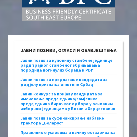
ЈАВНИ ПОЗИВИ, ОГЛАСИ И ОБАВЈЕШТЕЊА
Јавни позив за куповину стамбене јединице
ради трајног стамбеног збрињавања
породица погинулих бораца и РВИ
Јавни позив за предлагање кандидата за
додјелу признања општине Србац
Јавни конкурс за пријаву кандидата за
именовање предсједника/замјеника
предсједника бирачког одбора у основним
изборним јединицама у Босни и Херцеговини
Јавни позив за суфинансирање набавке
трактора „Беларус“
Правилник о условима и начину остваривања