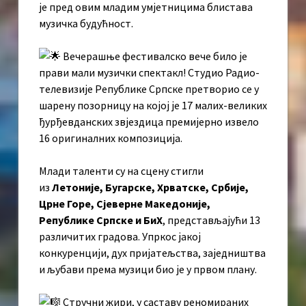
је пред овим младим умјетницима блистава
музичка будућност.
Вечерашње фестивалско вече било је
прави мали музички спектакл! Студио Радио-
телевизије Републике Српске претворио се у
шарену позорницу на којој је 17 малих-великих
ђурђевданских звјездица премијерно извело
16 оригиналних композиција.
Млади таленти су на сцену стигли
из
Летоније, Бугарске, Хрватске, Србије,
Црне Горе, Сјеверне Македоније,
Републике Српске и БиХ
, представљајући 13
различитих градова. Упркос јакој
конкуренцији, дух пријатељства, заједништва
и љубави према музици био је у првом плану.
Стручни жири, у саставу реномираних