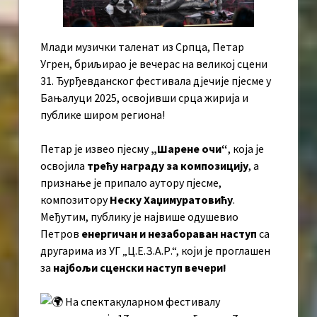
Млади музички таленат из Српца, Петар
Угрен, бриљирао је вечерас на великој сцени
31. Ђурђевданског фестивала дјечије пјесме у
Бањалуци 2025, освојивши срца жирија и
публике широм региона!
Петар је извео пјесму
„Шарене очи“
, која је
освојила
трећу награду за композицију
, а
признање је припало аутору пјесме,
композитору
Неску Хаџимуратовићу
.
Међутим, публику је највише одушевио
Петров
енергичан и незабораван наступ
са
другарима из УГ „Ц.Е.З.А.Р.“, који је проглашен
за
најбољи сценски наступ вечери!
На спектакуларном фестивалу