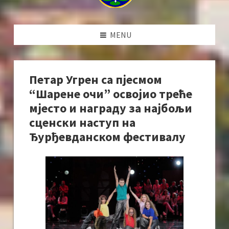
MENU
Петар Угрен са пјесмом
“Шарене очи” освојио треће
мјесто и награду за најбољи
сценски наступ на
Ђурђевданском фестивалу