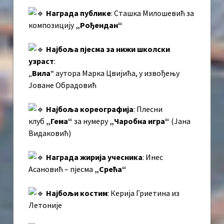
Награда публике
: Сташка Милошевић за
композицију
„Рођендан“
Најбоља пјесма за нижи школски
узраст
:
„
Вила
“ аутора Марка Цвијића, у извођењу
Јоване Обрадовић
Најбоља кореографија
: Плесни
клуб
„Гема“
за нумеру
„Чаробна игра“
(Јана
Видаковић)
Награда жирија учесника
: Инес
Асановић – пјесма
„Срећа“
Најбољи костим
: Керија Гриетина из
Летоније