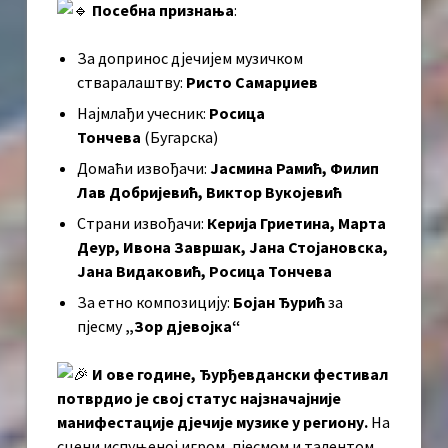
Посебна признања
:
За допринос дјечијем музичком
стваралаштву:
Ристо Самарџиев
Најмлађи учесник:
Росица
Тончева
(Бугарска)
Домаћи извођачи:
Јасмина Рамић, Филип
Лав Добријевић, Виктор Вукојевић
Страни извођачи:
Керија Гриетина, Марта
Деур, Ивона Завршак, Јана Стојановска,
Јана Видаковић, Росица Тончева
За етно композицију:
Бојан Ђурић
за
пјесму
„Зор дјевојка“
И ове године, Ђурђевдански фестивал
потврдио је свој статус најзначајније
манифестације дјечије музике у региону.
На
сцени испуњеној игром, пјесмом и талентом,