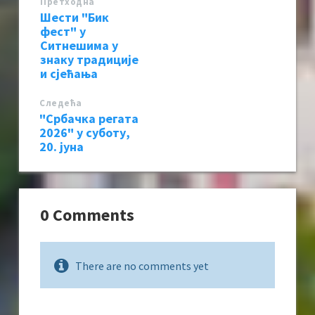
Претходна
Шести "Бик
фест" у
Ситнешима у
знаку традиције
и сјећања
Следећa
"Србачка регата
2026" у суботу,
20. јуна
0 Comments
There are no comments yet