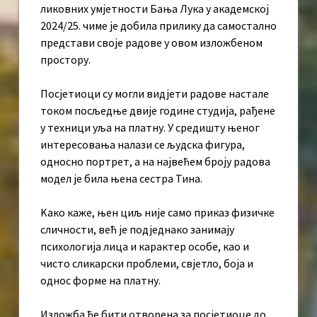
ликовних умјетности Бања Лука у академској
2024/25. чиме је добила прилику да самостално
представи своје радове у овом изложбеном
простору.
Посјетиоци су могли видјети радове настале
током посљедње двије године студија, рађене
у техници уља на платну. У средишту њеног
интересовања налази се људска фигура,
односно портрет, а на највећем броју радова
модел је била њена сестра Тина.
Kако каже, њен циљ није само приказ физичке
сличности, већ је подједнако занимају
психологија лица и карактер особе, као и
чисто сликарски проблеми, свјетло, боја и
однос форме на платну.
Изложба ће бити отворена за посјетиоце до