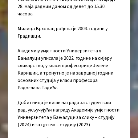
28. маја радним даном од девет до 15.30.
часова.
Милица Врховац рођена је 2003. године у
Градишци.
Академију умјетности Универзитета у
Бањалуци уписала је 2022. године на смјеру
сликарство, у класи професорице Јелене
Kаришик, а тренутно је на завршној години
основних студија у класи професора
Радослава Тадића.
Добитница је више награда за студентски
рад, укључујући награду Академије умјетности
Универзитета у Бањалуци за слику – студију
(2024) и за цртеж – студију (2023).