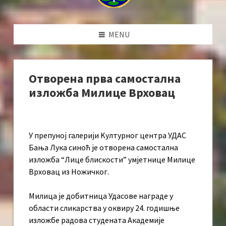
MENU
Отворена прва самостална
изложба Милице Врховац
У препуној галерији Kултурног центра УДАС
Бања Лука синоћ је отворена самостална
изложба “Лице блискости” умјетнице Милице
Врховац из Ножичког.
Милица је добитница Удасове награде у
области сликарства у оквиру 24. годишње
изложбе радова студената Академије