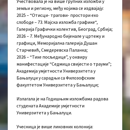
Учествовала је на више групних изложби у
земљи и региону, међу којима се издвајају:
2025 – “Отисци- трагови- простори ехо
слободе – 73. Мајска изложба графике“,
Галерија Графички колектив, Београд, Србија;
2026 – 7. Међународно бијенале у цртежу и
графици, Меморијална галерија Душан
Старчевић, Смедеревска Паланка;
2026 – “Тихе посљедице”, у оквиру
манифестације “Седмица свијести о трауми”;
Академија умјетности Универзитета у
Бањалуци у сарадњи са Филозофским
факултетом Универзитета у Бањалуци;
Излагала је на Годишњим изложбама радова
студената Академије умјетности
Универзитета у Бањалуци.
Учесница је више ликовних колонија: