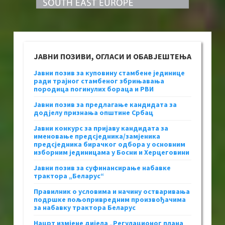
ЈАВНИ ПОЗИВИ, ОГЛАСИ И ОБАВЈЕШТЕЊА
Јавни позив за куповину стамбене јединице
ради трајног стамбеног збрињавања
породица погинулих бораца и РВИ
Јавни позив за предлагање кандидата за
додјелу признања општине Србац
Јавни конкурс за пријаву кандидата за
именовање предсједника/замјеника
предсједника бирачког одбора у основним
изборним јединицама у Босни и Херцеговини
Јавни позив за суфинансирање набавке
трактора „Беларус“
Правилник о условима и начину остваривања
подршке пољопривредним произвођачима
за набавку трактора Беларус
Нацрт измјене дијела „Регулационог плана