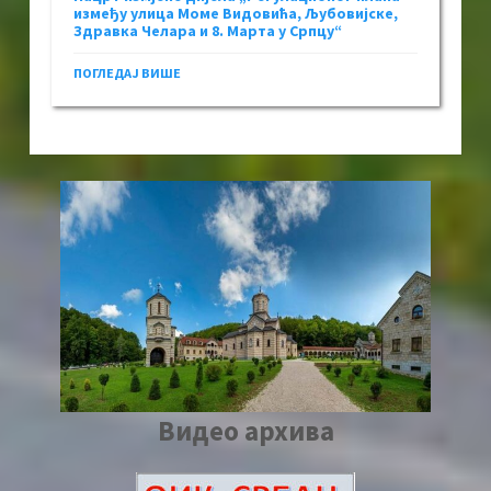
између улица Моме Видовића, Љубовијске,
Здравка Челара и 8. Марта у Српцу“
ПОГЛЕДАЈ ВИШЕ
Видео архива