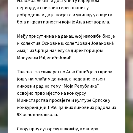
Изложба ће бити доступна у наредном
периоду, а сви заинтересовани су
добродошли да је посјете и уживају у свијету
боја и креативности који је Ања мстворила.
Међу присутнима на данашњој изложби био је
и колектив Основне школе “Јован Јовановић
Змај” из Српца на челу са директорицом
Мануелом Рађевић-Јокић.
Таленат за сликарство Ања Савић је открила
још у најмлађим данима, а недавно је њен
ликовни рад на тему “Моја Република”
освојио прво мјесто на конкурсу
Министарства просвјете и културе Српске у
конкуренцији 1.956 ђачких ликовних радова из
98 основних школа.
Своју прву ауторску изложбу, у оквиру