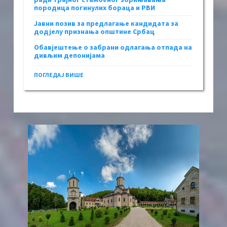
породица погинулих бораца и РВИ
Јавни позив за предлагање кандидата за
додјелу признања општине Србац
Обавјештење о забрани одлагања отпада на
дивљим депонијама
ПОГЛЕДАЈ ВИШЕ