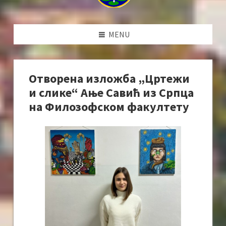
MENU
Отворена изложба „Цртежи
и слике“ Ање Савић из Српца
на Филозофском факултету