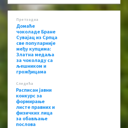
Претходна
Домаће
чоколаде Бране
Сувајац из Српца
све популарније
међу купцима:
Златна медаља
за чоколаду са
љешником и
грожђицама
Следећa
Расписан јавни
конкурс за
формирање
листе правних и
физичких лица
за обављање
послова