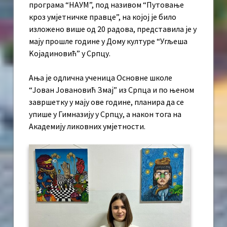
програма “НАУМ”, под називом “Путовање
кроз умјетничке правце”, на којој је било
изложено више од 20 радова, представила је у
мају прошле године у Дому културе “Угљеша
Kојадиновић” у Српцу.
Ања је одлична ученица Основне школе
“Јован Јовановић Змај” из Српца и по њеном
завршетку у мају ове године, планира да се
упише у Гимназију у Српцу, а након тога на
Академију ликовних умјетности.