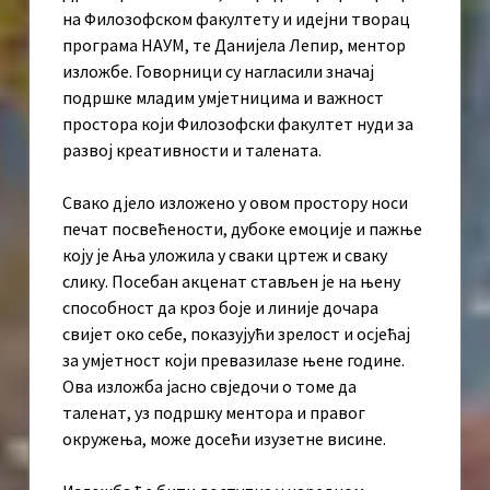
на Филозофском факултету и идејни творац
програма НАУМ, те Данијела Лепир, ментор
изложбе. Говорници су нагласили значај
подршке младим умјетницима и важност
простора који Филозофски факултет нуди за
развој креативности и талената.
Свако дјело изложено у овом простору носи
печат посвећености, дубоке емоције и пажње
коју је Ања уложила у сваки цртеж и сваку
слику. Посебан акценат стављен је на њену
способност да кроз боје и линије дочара
свијет око себе, показујући зрелост и осјећај
за умјетност који превазилазе њене године.
Ова изложба јасно свједочи о томе да
таленат, уз подршку ментора и правог
окружења, може досећи изузетне висине.