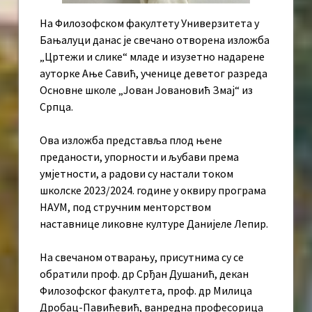
На Филозофском факултету Универзитета у
Бањалуци данас је свечано отворена изложба
„Цртежи и слике“ младе и изузетно надарене
ауторке Ање Савић, ученице деветог разреда
Основне школе „Јован Јовановић Змај“ из
Српца.
Ова изложба представља плод њене
преданости, упорности и љубави према
умјетности, а радови су настали током
школске 2023/2024. године у оквиру програма
НАУМ, под стручним менторством
наставнице ликовне културе Данијеле Лепир.
На свечаном отварању, присутнима су се
обратили проф. др Срђан Душанић, декан
Филозофског факултета, проф. др Милица
Дробац-Павићевић, ванредна професорица