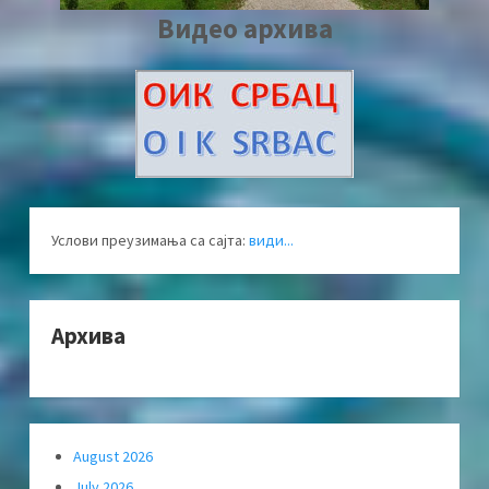
Видео архива
Услови преузимања са сајта:
види...
Архива
August 2026
July 2026