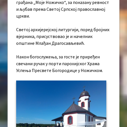
грађана „Моје Ножичко“, за показану ревност
и љубав према Светој Српској православној
цркви.
Светој архијерејској литургији, поред бројних
вјерника, присуствовао је и начелник
општине Млађан Драгосављевић.
Након богослужења, за госте је приређен
свечани ручак у порти парохијског Храма
Успења Пресвете Богородице у Ножичком.