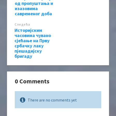
од пропуштања и
изазовима
савременог доба
Следећa
Историјским
часовима чувано
сјећање на Прву
србачку лаку
пјешадијску
бригаду
0 Comments
There are no comments yet