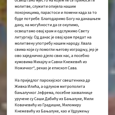
освештано мјесто на којем ће се приносити
молитве, служити опијела нашим
покојницима, парастоси и помени када за то
буде потребе. Благодаримо Богу на данашњем
дану, на могућности да се окупимо,
освештамо овај храм и одслужимо Свету
литургију. Од данас је овај храм предат на
молитвену употребу нашем народу. Хвала
свима који су помогли његову изградњу, јер је
ово заједничко дјело свих нас, а посебно
кумовима Михајлу и Савки Кнежевић из
Ножичког“, рекао је епископ Сава.
На приједлог парохијског свештеника др
Живка Илића, а одлуком митрополита
бањалучког Јефрема, посебне захвалнице
уручене су Саши Дабићу из Бањалуке, Мили
Ковачевићу из Градишке, Миломиру
Кнежевићу из Бањалуке, као и Удружењу