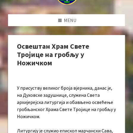
MENU
Освештан Храм Свете
Тројице на гробљу у
Ножичком
У присуству великог броја вјерника, данас је,
на Духовске задушнице, служена Света
архијерејска литургија и обављено освећење
гробљанског Храма Свете Тројице на гробљу у
Ножичком.
Литургију је служио епископ марчански Сава,