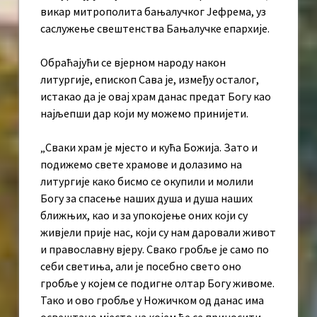
викар митрополита бањалучког Јефрема, уз
саслужење свештенства Бањалучке епархије.
Обраћајући се вјерном народу након
литургије, епископ Сава је, између осталог,
истакао да је овај храм данас предат Богу као
најљепши дар који му можемо принијети.
„Сваки храм је мјесто и кућа Божија. Зато и
подижемо свете храмове и долазимо на
литургије како бисмо се окупили и молили
Богу за спасење наших душа и душа наших
ближњих, као и за упокојење оних који су
живјели прије нас, који су нам даровали живот
и православну вјеру. Свако гробље је само по
себи светиња, али је посебно свето оно
гробље у којем се подигне олтар Богу живоме.
Тако и ово гробље у Ножичком од данас има