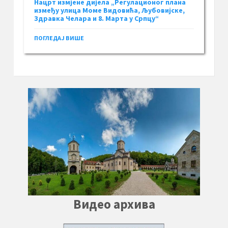
Нацрт измјене дијела „Регулационог плана
између улица Моме Видовића, Љубовијске,
Здравка Челара и 8. Марта у Српцу“
ПОГЛЕДАЈ ВИШЕ
Видео архива