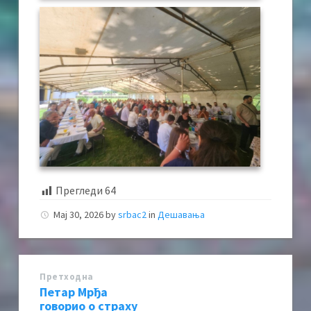
Прегледи
64
Мај 30, 2026
by
srbac2
in
Дешавања
Претходна
Петар Мрђа
говорио о страху