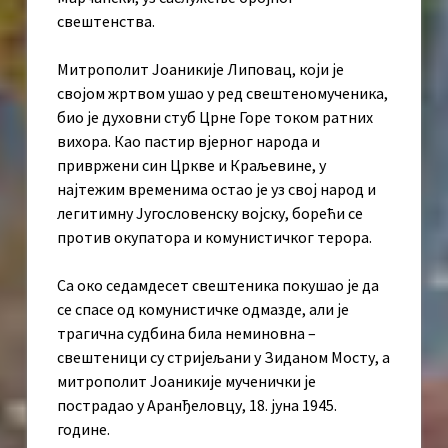
свештенства.
Митрополит Јоаникије Липовац, који је
својом жртвом ушао у ред свештеномученика,
био је духовни стуб Црне Горе током ратних
вихора. Као пастир вјерног народа и
привржени син Цркве и Краљевине, у
најтежим временима остао је уз свој народ и
легитимну Југословенску војску, борећи се
против окупатора и комунистичког терора.
Са око седамдесет свештеника покушао је да
се спасе од комунистичке одмазде, али је
трагична судбина била неминовна –
свештеници су стријељани у Зиданом Мосту, а
митрополит Јоаникије мученички је
пострадао у Аранђеловцу, 18. јуна 1945.
године.