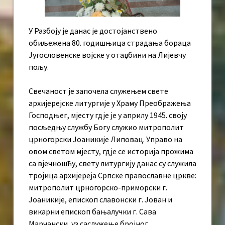
У Разбоју је данас је достојанствено
обиљежена 80. годишњица страдања бораца
Југословенске војске у отаџбини на Лијевчу
пољу.
Свечаност је започела служењем свете
архијерејске литургије у Храму Преображења
Господњег, мјесту гдје је у априлу 1945. своју
посљедњу службу Богу служио митрополит
црногорски Јоаникије Липовац. Управо на
овом светом мјесту, гдје се историја прожима
са вјечношћу, свету литургију данас су служила
тројица архијереја Српске православне цркве:
митрополит црногорско-приморски г.
Јоаникије, епископ славонски г. Јован и
викарни епископ бањалучки г. Сава
Марчански, уз саслужење бројног