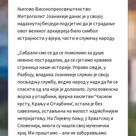
Његово Високопреосвештенство
Митрополит Јоаникије данас је у својој
надахнутој бесједи подсјетио да је страдање
овог великог архијереја било симбол
истрајности у вјери, части и служењу народу.
„Сабрали смо се да се помолимо за душе
невино пострадалих, да се сјетимо крвавих
страница наше историје. Управо овдје, у
Разбоју, владика Јоаникије служио је своју
посљедњу службу, водио народ у нади да ће се
спасити од зла које је долазило. Југословенска
војска у отаџбини, вјерна заклетви ‘Часном
крсту, Краљу и Отаџбини’, остала је без
савезника, остављена на милост надмоћнијем
непријатељу. На Лијевчу пољу, у Хрватској и
Словенији, многи су нашли свој мученички
крај. Ми праштамо – али не заборављамо.