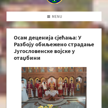
MENU
Осам деценија сјећања: У
Разбоју обиљежено страдање
Југословенске војске у
отаџбини