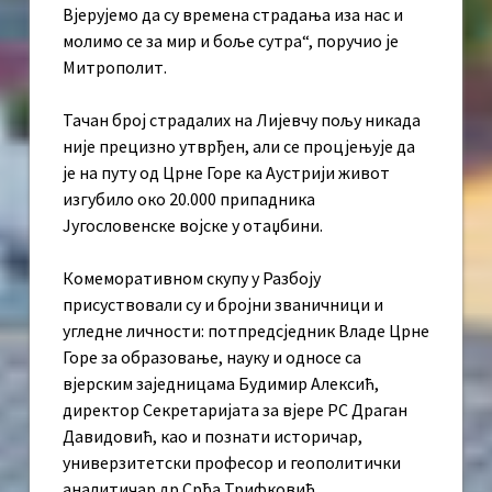
Вјерујемо да су времена страдања иза нас и
молимо се за мир и боље сутра“, поручио је
Митрополит.
Тачан број страдалих на Лијевчу пољу никада
није прецизно утврђен, али се процјењује да
је на путу од Црне Горе ка Аустрији живот
изгубило око 20.000 припадника
Југословенске војске у отаџбини.
Комеморативном скупу у Разбоју
присуствовали су и бројни званичници и
угледне личности: потпредсједник Владе Црне
Горе за образовање, науку и односе са
вјерским заједницама Будимир Алексић,
директор Секретаријата за вјере РС Драган
Давидовић, као и познати историчар,
универзитетски професор и геополитички
аналитичар др Срђа Трифковић.