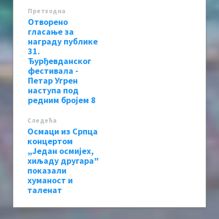
Претходна
Отворено
гласање за
награду публике
31.
Ђурђевданског
фестивала -
Петар Угрен
наступа под
редним бројем 8
Следећa
Осмаци из Српца
концертом
„Један осмијех,
хиљаду другара”
показали
хуманост и
таленат