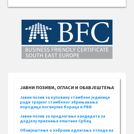
ЈАВНИ ПОЗИВИ, ОГЛАСИ И ОБАВЈЕШТЕЊА
Јавни позив за куповину стамбене јединице
ради трајног стамбеног збрињавања
породица погинулих бораца и РВИ
Јавни позив за предлагање кандидата за
додјелу признања општине Србац
Обавјештење о забрани одлагања отпада на