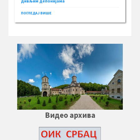
дивљим депонијама
ПОГЛЕДАЈ ВИШЕ
Видео архива