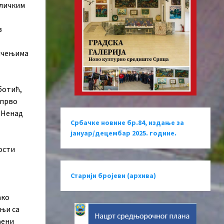
бличким
з
мичењима
ботић,
 прво
 Ненад
Србачке новине бр.84, издање за
јануар/децембар 2025. године.
ости
Старији бројеви (архива)
ако
дњи са
ђени