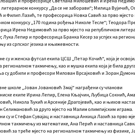
лбашић и професорице Светлана Милошевић и Ирена Недимо
а литерарном конкурсу „Да се не заборави“; Милица Вујичић, 
 и Филип Лазић, те професорица Новка Савић за прво мјесто 
чком конкурсу „170 година рођења Николе Тесле“; Теодора Пр
рица Ирена Недимовић за прво мјесто на републичком литер
; Лука Лепир и професорица Бранка Кесер за успјех на регио
њу из српског језика и књижевности.
е су и женска футсал екипа ЦСШ „Петар Кочић“, која је освој
а регионалном такмичењу, као и мушка екипа која је била друга
а су добили и професори Милован Врсајковић и Зоран Думон
вне школе „Јован Јовановић Змај“ награђени су чланови
ниске екипе Ирина Лепир, Елена Кљајчин, Љубица Сокнић, Ам
овић, Никола Ђукић и Арсеније Драгојевић, као и њихов наст
н Селимановић за друго мјесто на Малим олимпијским играма.
и су и Стефан Сувајац и наставница Анкица Лазић за прво мје
лном такмичењу из математике, Ана Перић и наставница Савк
овић за треће мјесто на регионалном такмичењу из физике, Ј