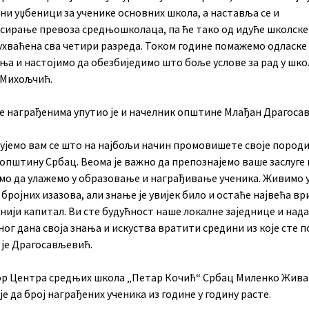
ни уџбеници за ученике основних школа, а наставља се и
сирање превоза средњошколаца, па ће тако од идуће школске
ухваћена сва четири разреда. Током године помажемо одласке
ња и настојимо да обезбиједимо што боље услове за рад у шко
 Михољчић.
е награђенима упутио је и начелник општине Млађан Драгоса
ујемо вам се што на најбољи начин промовишете своје породи
општину Србац. Веома је важно да препознајемо ваше заслуге 
мо да улажемо у образовање и награђивање ученика. Живимо 
бројних изазова, али знање је увијек било и остаће највећа вр
нији капитал. Ви сте будућност наше локалне заједнице и нада
ног дана своја знања и искуства вратити средини из које сте п
 је Драгосављевић.
р Центра средњих школа „Петар Кочић“ Србац Миленко Жив
је да број награђених ученика из године у годину расте.