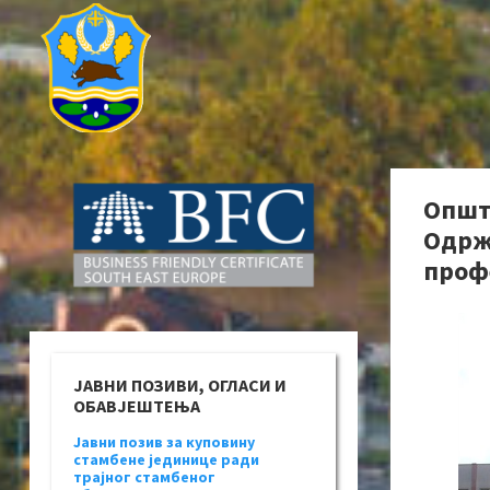
Општ
Одрж
проф
ЈАВНИ ПОЗИВИ, ОГЛАСИ И
ОБАВЈЕШТЕЊА
Јавни позив за куповину
стамбене јединице ради
трајног стамбеног