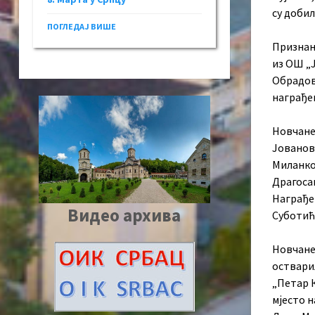
су добил
ПОГЛЕДАЈ ВИШЕ
Признањ
из ОШ „
Обрадови
награђе
Новчане 
Јованов
Миланко
Драгоса
Награђе
Видео архива
Суботић
Новчане 
оствари
„Петар 
мјесто 