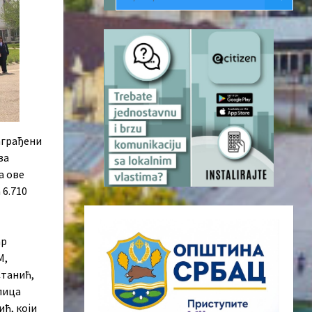
аграђени
за
а ове
 6.710
ар
М,
Станић,
лица
ћ, који