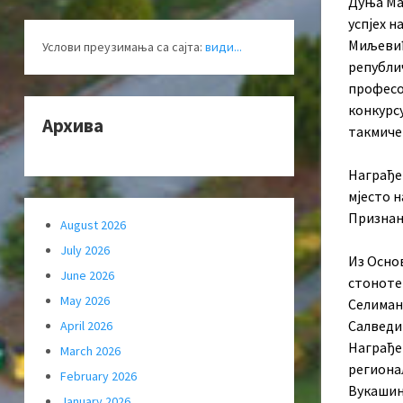
Дуња Ма
успјех н
Миљевић
Услови преузимања са сајта:
види...
републи
професо
конкурсу
Архива
такмиче
Награђен
мјесто н
Признањ
August 2026
July 2026
Из Осно
June 2026
стоноте
May 2026
Селиман
Салведи
April 2026
Награђен
March 2026
региона
February 2026
Вукашин
January 2026