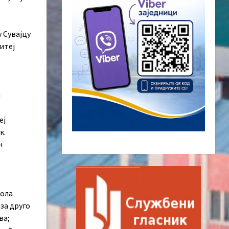
 Сувајцу
итеј
н
еј
к.
н
кола
за друго
ва;