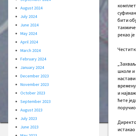
комплет
August 2024
суфинан
July 2024
бити об
June 2024
такмиче
May 2024
рекао је
April 2024
Честитк
March 2024
February 2024
„Захваљ
January 2024
школе и 
December 2023
настави
November 2023
времену 
и најваж
October 2023
ћете јед
September 2023
поручио
August 2023
July 2023
Директо
June 2023
истакао 
May 2023