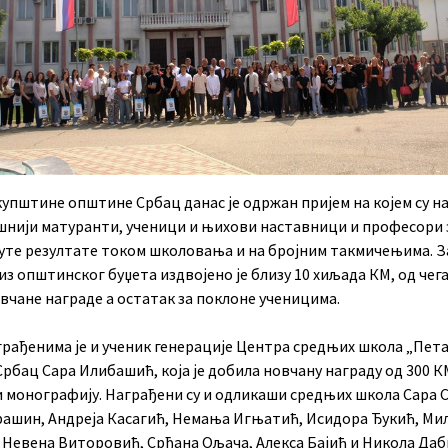
купштине општине Србац данас је одржан пријем на којем су н
ешнији матуранти, ученици и њихови наставници и професори 
уте резултате током школовања и на бројним такмичењима. З
из општинског буџета издвојено је близу 10 хиљада КМ, од чега
вчане награде а остатак за поклоне ученицима.
грађенима је и ученик генерације Центра средњих школа „Пет
рбац Сара Илибашић, која је добила новчану награду од 300 К
и монографију. Награђени су и одликаши средњих школа Сара 
рашин, Андреја Касагић, Немања Игњатић, Исидора Ђукић, Ми
 Невена Виторовић, Срђана Ољача, Алекса Бајић и Никола Даби