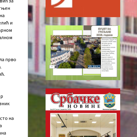
вић за
Огњен
на
елић и
арном
налном
ила прво
.
ић.
ар
авник
сто на
а
ана