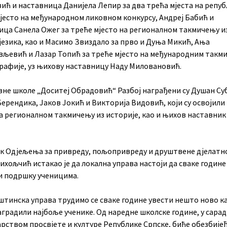
вић и наставница Данијела Лепир за два трећа мјеста на репу
мјесто на међународном ликовном конкурсу, Андреј Бабић и
ица Санела Ожег за треће мјесто на регионалном такмичењу и
језика, као и Масимо Звиздало за прво и Дуња Микић, Ања
вљевић и Лазар Топић за треће мјесто на међународним так
графије, уз њихову наставницу Наду Миловановић.
вне школе „Доситеј Обрадовић“ Разбој награђени су Душан Су
ерендика, Јаков Јокић и Викторија Видовић, који су освојили
на регионалном такмичењу из историје, као и њихов наставник
к Одјељења за привреду, пољопривреду и друштвене дјелатн
хољчић истакао је да локална управа настоји да сваке године
 подршку ученицима.
штинска управа трудимо се сваке године увести нешто ново к
градили најбоље ученике. Од наредне школске године, у сара
рством просвјете и културе Републике Српске, биће обезбије