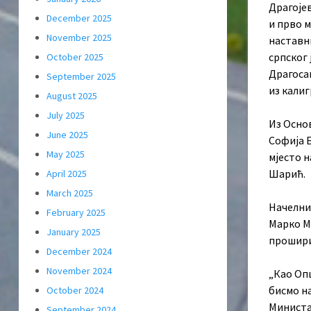
Драгоје
December 2025
и прво 
November 2025
наставн
српског 
October 2025
Драгоса
September 2025
из кали
August 2025
July 2025
Из Осно
June 2025
Софија Б
May 2025
мјесто 
Шарић.
April 2025
March 2025
Начелни
February 2025
Марко Ми
January 2025
прошири
December 2024
November 2024
„Као Оп
бисмо на
October 2024
Министа
September 2024