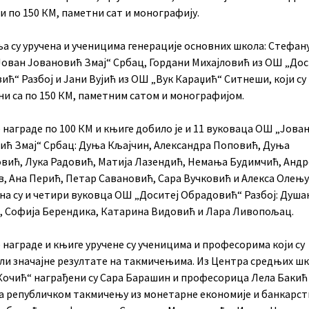
и по 150 КМ, паметни сат и монографију.
а су уручена и ученицима генерације основних школа: Стефану
Јован Јовановић Змај“ Србац, Гордани Михајловић из ОШ „Дос
ћ“ Разбој и Јани Вујић из ОШ „Вук Караџић“ Ситнеши, који су
ни са по 150 КМ, паметним сатом и монографијом.
награде по 100 КМ и књиге добило је и 11 вуковаца ОШ „Јова
ић Змај“ Србац: Дуња Кљајчин, Александра Поповић, Дуња
вић, Лука Радовић, Матија Лазендић, Немања Будимчић, Андр
в, Ана Перић, Петар Савановић, Сара Вучковић и Алекса Олењу
на су и четири вуковца ОШ „Доситеј Обрадовић“ Разбој: Душа
, Софија Берендика, Катарина Видовић и Лара Ливопољац.
награде и књиге уручене су ученицима и професорима који су
ли значајне резултате на такмичењима. Из Центра средњих ш
Кочић“ награђени су Сара Барашин и професорица Лела Бакић 
на републичком такмичењу из монетарне економије и банкарст