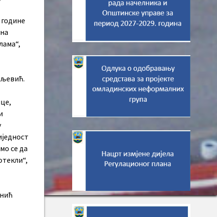
 године
 на
лама“,
вљевић.
це,
и
у
иједност
мо се да
отекли“,
анић