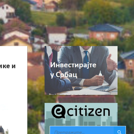
ике и
SEARCH: