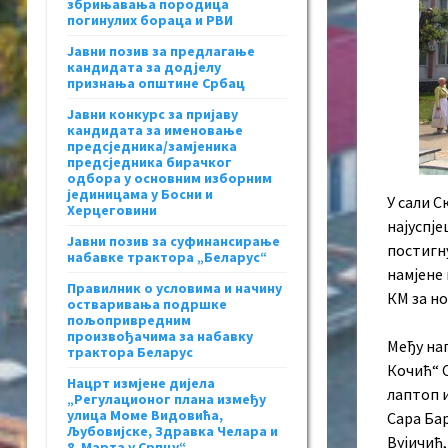
збрињавања породица
погинулих бораца и РВИ
Јавни позив за предлагање
кандидата за додјелу
признања општине Србац
Јавни конкурс за пријаву
кандидата за именовање
предсједника/замјеника
предсједника бирачког
одбора у основним изборним
јединицама у Босни и
У сали С
Херцеговини
најуспј
Јавни позив за суфинансирање
постигн
набавке трактора „Беларус“
намјене 
Правилник о условима и начину
КМ за но
остваривања подршке
пољопривредним
произвођачима за набавку
Међу на
трактора Беларус
Кочић“ С
Нацрт измјене дијела
лаптоп 
„Регулационог плана између
улица Моме Видовића,
Сара Ба
Љубовијске, Здравка Челара и
Вујичић,
8. Марта у Српцу“