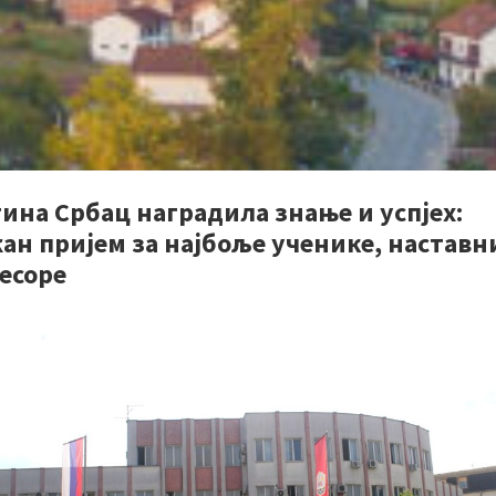
ина Србац наградила знање и успјех:
ан пријем за најбоље ученике, наставн
есоре