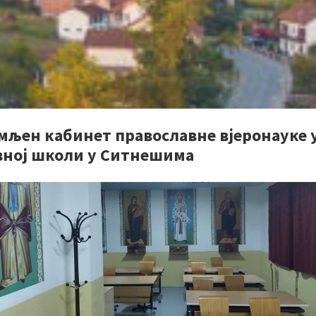
мљен кабинет православне вјеронауке 
вној школи у Ситнешима