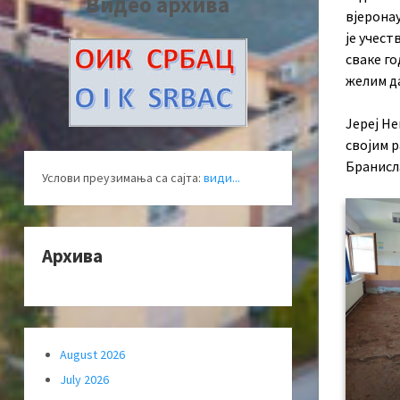
Видео архива
вјеронау
је учест
сваке го
желим да
Јереј Н
својим р
Бранисл
Услови преузимања са сајта:
види...
Архива
August 2026
July 2026