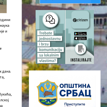
години
онаука
је и
е
х дана.
та,
Лукића,
лској
на