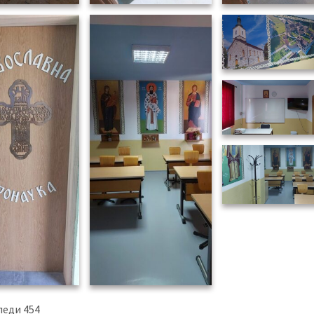
леди
454