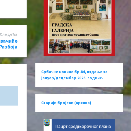
Следећa
рвачиће
Разбоја
Србачке новине бр.84, издање за
јануар/децембар 2025. године.
Старији бројеви (архива)