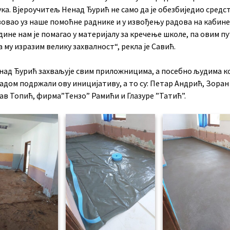
ка. Вјероучитељ Ненад Ђурић не само да је обезбиједио средст
вовао уз наше помоћне раднике и у извођењу радова на кабине
дине нам је помагао у материјалу за кречење школе, па овим п
 му изразим велику захвалност“, рекла је Савић.
енад Ђурић захваљује свим приложницима, а посебно људима ко
адом подржали ову иницијативу, а то су: Петар Андрић, Зоран
ав Топић, фирма”Тензо” Рамићи и Глазуре ”Татић”.