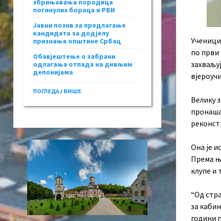
збрињавања породица
погинулих бораца и РВИ
Јавни позив за предлагање
кандидата за додјелу
Ученици
признања општине Србац
по први
Обавјештење о забрани
захваљуј
одлагања отпада на дивљим
депонијама
вјероуч
ПОГЛЕДАЈ ВИШЕ
Велику з
пронаша
реконстр
Она је и
Према њ
клупе и 
“Од стр
за кабин
години 