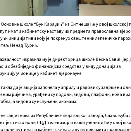
 Основне школе “Вук Kараџић” из Ситнеша ће у овој школској 
 пут имати кабинетску наставу из предмета православна вјер
ући иницијативи коју је покренуо свештеник лепеничке парохи
итељ Ненад Ђурић.
ахвалност изразила му је директорица школе Весна Савић јер ј
о и обезбиједио финансијска средства у виду донација за
укцију учионице у кабинет вјеронауке.
стакла да је акција започела у априлу и радови су завршени ови
еним ријечима, урађени су подови, зидови, плафони, нова вра
табла, а зидови су испуњени иконама.
ане савјетника из Републичко-педагошког завода, Славољуба 
ет је стигао нови ЛЦД телевизор и наши ученици ће у овој шко
по први пут имати кабинетску наставу из предмета православ