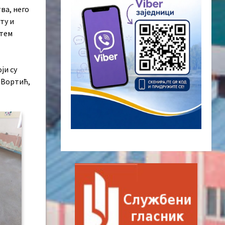
ва, него
ту и
утем
ји су
 Вортић,