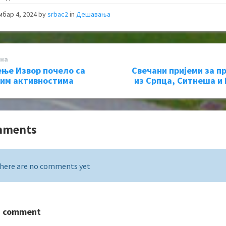
мбар 4, 2024
by
srbac2
in
Дешавања
на
ње Извор почело са
Свечани пријеми за п
им активностима
из Српца, Ситнеша и 
mments
here are no comments yet
a comment