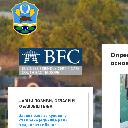
Опре
осно
ЈАВНИ ПОЗИВИ, ОГЛАСИ И
ОБАВЈЕШТЕЊА
Јавни позив за куповину
стамбене јединице ради
трајног стамбеног