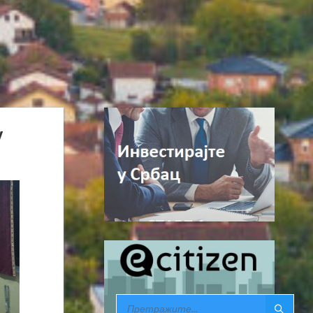
у
SEARCH: