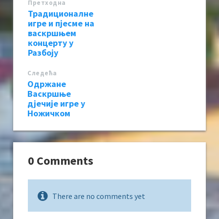
Претходна
Традиционалне
игре и пјесме на
васкршњем
концерту у
Разбоју
Следећa
Одржане
Васкршње
дјечије игре у
Ножичком
0 Comments
There are no comments yet