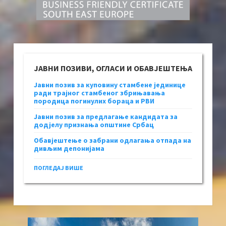
ЈАВНИ ПОЗИВИ, ОГЛАСИ И ОБАВЈЕШТЕЊА
Јавни позив за куповину стамбене јединице
ради трајног стамбеног збрињавања
породица погинулих бораца и РВИ
Јавни позив за предлагање кандидата за
додјелу признања општине Србац
Обавјештење о забрани одлагања отпада на
дивљим депонијама
ПОГЛЕДАЈ ВИШЕ