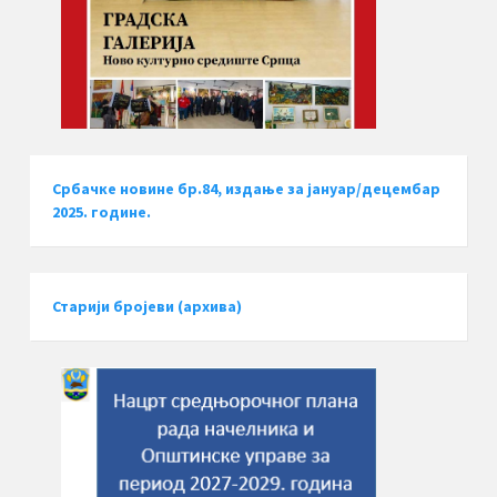
Србачке новине бр.84, издање за јануар/децембар
2025. године.
Старији бројеви (архива)