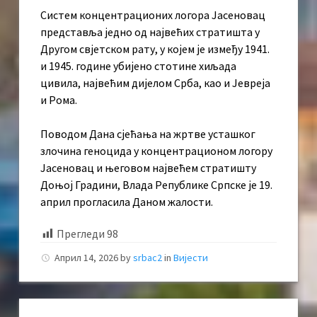
Систем концентрационих логора Јасеновац
представља једно од највећих стратишта у
Другом свјетском рату, у којем је између 1941.
и 1945. године убијено стотине хиљада
цивила, највећим дијелом Срба, као и Јевреја
и Рома.
Поводом Дана сјећања на жртве усташког
злочина геноцида у концентрационом логору
Јасеновац и његовом највећем стратишту
Доњој Градини, Влада Републике Српске је 19.
април прогласила Даном жалости.
Прегледи
98
Април 14, 2026
by
srbac2
in
Вијести