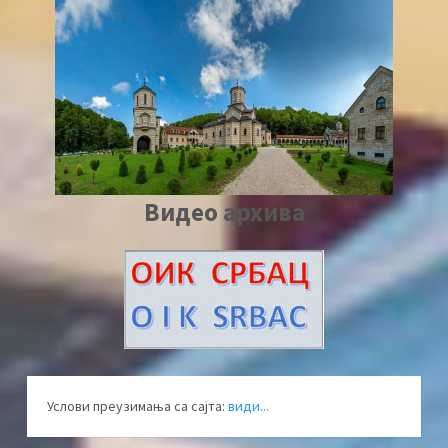
Видео архива
Услови преузимања са сајта:
види...