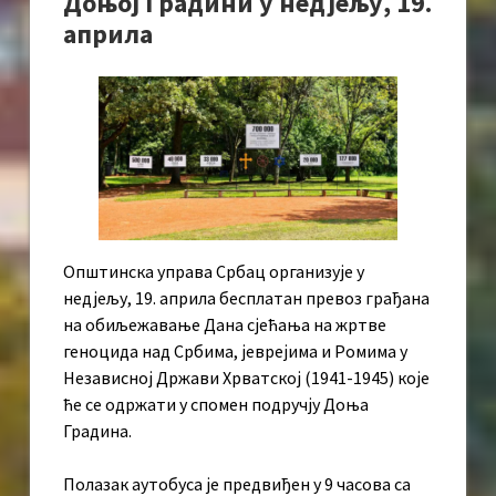
Доњој Градини у недјељу, 19.
априла
Општинска управа Србац организује у
недјељу, 19. априла бесплатан превоз грађана
на обиљежавање Дана сјећања на жртве
геноцида над Србима, јеврејима и Ромима у
Независној Држави Хрватској (1941-1945) које
ће се одржати у спомен подручју Доња
Градина.
Полазак аутобуса је предвиђен у 9 часова са