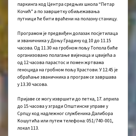
паркинга код Центра средњих школа “Петар
Кочић” а по завршетку обиљежавања
путници ће бити враћени на полазну станицу.
Програмом је предвиђен долазак посјетилаца
и званичника у Доњу Градину од 10 до 11.15
часова. Од 11.30 на гробном пољу Топола биће
организовано полагање вијенаца и цвијећа а
од 12 часова парастос и помен жртвама
геноцида на гробном пољу Храстови. У 12.45 је
обраћање званичника а програм се завршава
у 13.30 часова.
Пријаве се могу извршити до петка, 17. априла
до 15 часова у згради Општинске управе у
Српцу код надлежног службеника Далибора
Kошутића или путем телефона: 051/740-001,
локал 113.