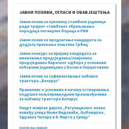
ЈАВНИ ПОЗИВИ, ОГЛАСИ И ОБАВЈЕШТЕЊА
Јавни позив за куповину стамбене јединице
ради трајног стамбеног збрињавања
породица погинулих бораца и РВИ
Јавни позив за предлагање кандидата за
додјелу признања општине Србац
Јавни конкурс за пријаву кандидата за
именовање предсједника/замјеника
предсједника бирачког одбора у основним
изборним јединицама у Босни и Херцеговини
Јавни позив за суфинансирање набавке
трактора „Беларус“
Правилник о условима и начину остваривања
подршке пољопривредним произвођачима
за набавку трактора Беларус
Нацрт измјене дијела „Регулационог плана
између улица Моме Видовића, Љубовијске,
Здравка Челара и 8. Марта у Српцу“
ПОГЛЕДАЈ ВИШЕ