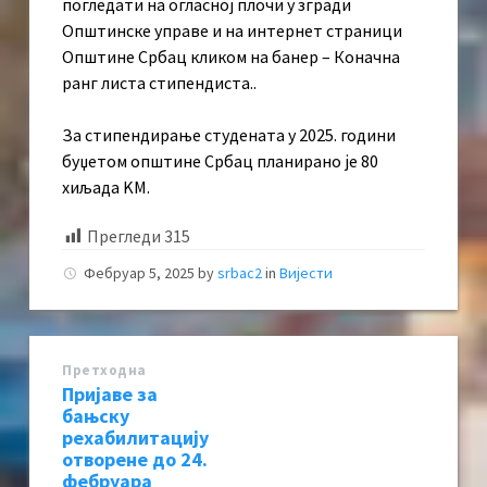
погледати на огласној плочи у згради
Општинске управе и на интернет страници
Општине Србац кликом на банер – Коначна
ранг листа стипендиста..
За стипендирање студената у 2025. години
буџетом општине Србац планирано је 80
хиљада KМ.
Прегледи
315
Фебруар 5, 2025
by
srbac2
in
Вијести
Претходна
Пријаве за
бањску
рехабилитацију
отворене до 24.
фебруара