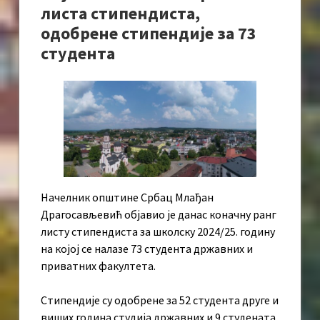
листа стипендиста,
одобрене стипендије за 73
студента
Начелник општине Србац Млађан
Драгосављевић објавио је данас коначну ранг
листу стипендиста за школску 2024/25. годину
на којој се налазе 73 студента државних и
приватних факултета.
Стипендије су одобрене за 52 студента друге и
виших година студија државних и 9 студената