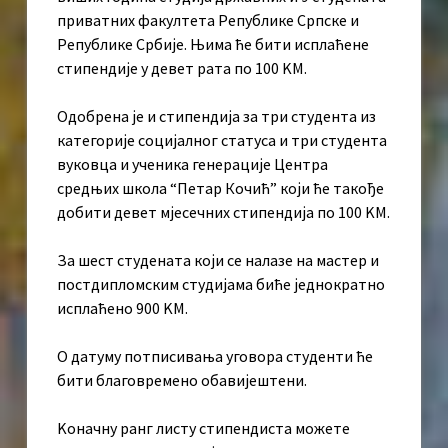
приватних факултета Републике Српске и
Републике Србије. Њима ће бити исплаћене
стипендије у девет рата по 100 KМ.
Одобрена је и стипендија за три студента из
категорије социјалног статуса и три студента
вуковца и ученика генерације Центра
средњих школа “Петар Кочић” који ће такође
добити девет мјесечних стипендија по 100 KМ.
За шест студенaта који се налазе на мастер и
постдипломским студијама биће једнократно
исплаћено 900 KМ.
О датуму потписивања уговора студенти ће
бити благовремено обавијештени.
Kоначну ранг листу стипендиста можете