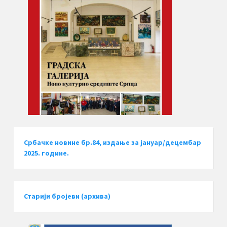
Србачке новине бр.84, издање за јануар/децембар
2025. године.
Старији бројеви (архива)