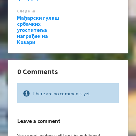
Следећa
Мађарски гулаш
србачких
угоститеља
награђен на
Kозари
0 Comments
There are no comments yet
Leave a comment
Your email address will not be published.