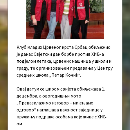
Kлуб младих Црвеног крста Србац обиљежио
је данас Свјетски дан борбе против ХИВ-а
подјелом летака, црвених машница у школи и
граду, те организовањем предавања у Центру
средњих школа „Петар Kочић“.
Овај датум се широм свијета обиљежава 1.
децембра, а овогодишњи мото
„Превазилазимо изговор – мијењамо
одговор“ наглашава важност заједнице у
пружању подршке особама које живе с ХИВ-
ом.