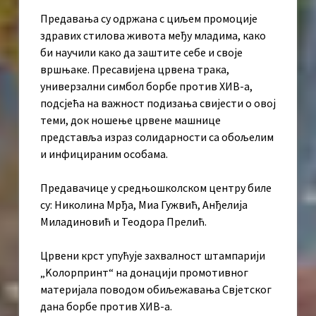
Предавања су одржана с циљем промоције
здравих стилова живота међу младима, како
би научили како да заштите себе и своје
вршњаке. Пресавијена црвена трака,
универзални симбол борбе против ХИВ-а,
подсјећа на важност подизања свијести о овој
теми, док ношење црвене машнице
представља израз солидарности са обољелим
и инфицираним особама.
Предавачице у средњошколском центру биле
су: Николина Мрђа, Миа Гужвић, Анђелија
Миладиновић и Теодора Прелић.
Црвени крст упућује захвалност штампарији
„Kолорпринт“ на донацији промотивног
материјала поводом обиљежавања Свјетског
дана борбе против ХИВ-а.