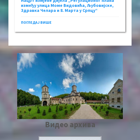
Нацрт измјене дијела „Регулационог плана
између улица Моме Видовића, Љубовијске,
Здравка Челара и 8. Марта у Српцу“
ПОГЛЕДАЈ ВИШЕ
Видео архива