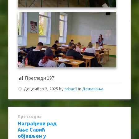
Прегледи
197
Децембар 2, 2025
by
srbac2
in
Дешавања
Претходна
Награђени рад
Ање Савић
објављен у