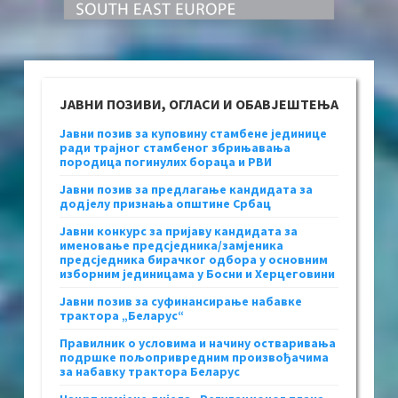
ЈАВНИ ПОЗИВИ, ОГЛАСИ И ОБАВЈЕШТЕЊА
Јавни позив за куповину стамбене јединице
ради трајног стамбеног збрињавања
породица погинулих бораца и РВИ
Јавни позив за предлагање кандидата за
додјелу признања општине Србац
Јавни конкурс за пријаву кандидата за
именовање предсједника/замјеника
предсједника бирачког одбора у основним
изборним јединицама у Босни и Херцеговини
Јавни позив за суфинансирање набавке
трактора „Беларус“
Правилник о условима и начину остваривања
подршке пољопривредним произвођачима
за набавку трактора Беларус