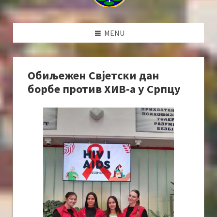
MENU
Обиљежен Свјетски дан
борбе против ХИВ-а у Српцу