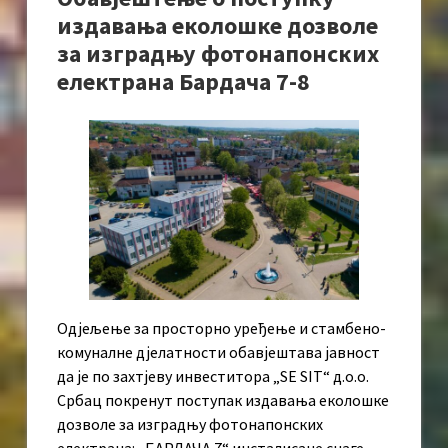
издавања еколошке дозволе
за изградњу фотонапонских
електрана Бардача 7-8
Одјељење за просторно уређење и стамбено-
комуналне дјелатности обавјештава јавност
да је по захтјеву инвеститора „SE SIT“ д.о.о.
Србац покренут поступак издавања еколошке
дозволе за изградњу фотонапонских
електрана: „БАРДАЧА 7“ инсталисане снаге