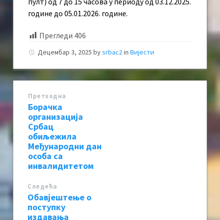
пулт) од 7 до 15 часова у периоду од 03.12.2025.
године до 05.01.2026. године.
Прегледи
406
Децембар 3, 2025
by
srbac2
in
Вијести
Претходна
Борачка
организација
Србац
обиљежила
Међународни дан
особа са
инвалидитетом
Следећa
Обавјештење о
поступку
издавања