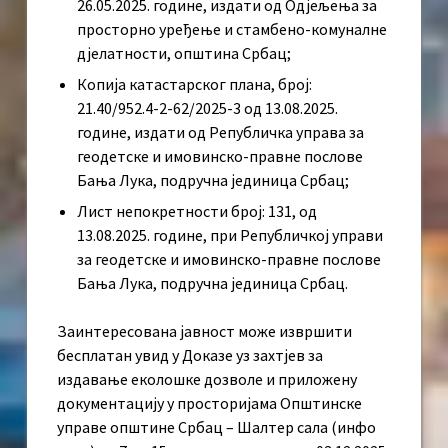
26.05.2025. године, издати од Одјељења за
просторно уређење и стамбено-комуналне
дјелатности, општина Србац;
Копија катастарског плана, број:
21.40/952.4-2-62/2025-3 од 13.08.2025.
године, издати од Републичка управа за
геодетске и имовинско-правне послове
Бања Лука, подручна јединица Србац;
Лист непокретности број: 131, од
13.08.2025. године, при Републичкој управи
за геодетске и имовинско-правне послове
Бања Лука, подручна јединица Србац.
Заинтересована јавност може извршити
бесплатан увид у Доказе уз захтјев за
издавање еколошке дозволе и приложену
документацију у просторијама Општинске
управе општине Србац – Шалтер сала (инфо