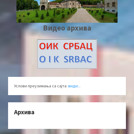
Видео архива
Услови преузимања са сајта:
види...
Архива