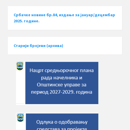
Србачке новине бр.84, издање за јануар/децембар
2025. године.
Старији бројеви (архива)