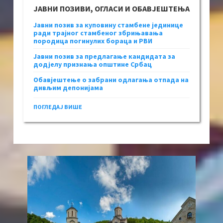
ЈАВНИ ПОЗИВИ, ОГЛАСИ И ОБАВЈЕШТЕЊА
Јавни позив за куповину стамбене јединице
ради трајног стамбеног збрињавања
породица погинулих бораца и РВИ
Јавни позив за предлагање кандидата за
додјелу признања општине Србац
Обавјештење о забрани одлагања отпада на
дивљим депонијама
ПОГЛЕДАЈ ВИШЕ