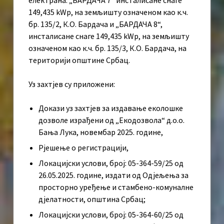
149,435 kWp, на земљишту означеном као к.ч.
бр. 135/2, К.О. Бардача и „БАРДАЧА 8“,
инсталисане снаге 149,435 kWp, на земљишту
означеном као к.ч. бр. 135/3, К.О. Бардача, на
територији општине Србац.
Уз захтјев су приложени:
Докази уз захтјев за издавање еколошке
дозволе израђени од „Екодозвола“ д.о.о.
Бања Лука, новембар 2025. године,
Рјешење о регистрацији,
Локацијски услови, број: 05-364-59/25 од
26.05.2025. године, издати од Одјељења за
просторно уређење и стамбено-комуналне
дјелатности, општина Србац;
Локацијски услови, број: 05-364-60/25 од