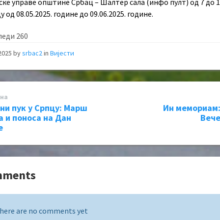
ке управе општине Србац – Шалтер сала (инфо пулт) од 7 до 1
у од 08.05.2025. године до 09.06.2025. године.
леди
260
 2025
by
srbac2
in
Вијести
на
ни пук у Српцу: Марш
Ин мемориам
а и поноса на Дан
Вече
е
mments
here are no comments yet