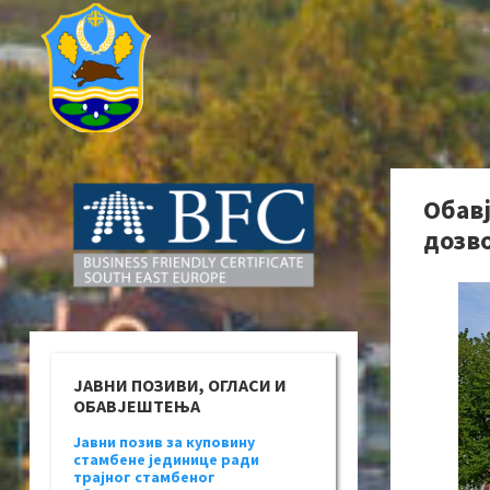
Обав
дозво
ЈАВНИ ПОЗИВИ, ОГЛАСИ И
ОБАВЈЕШТЕЊА
Јавни позив за куповину
стамбене јединице ради
трајног стамбеног