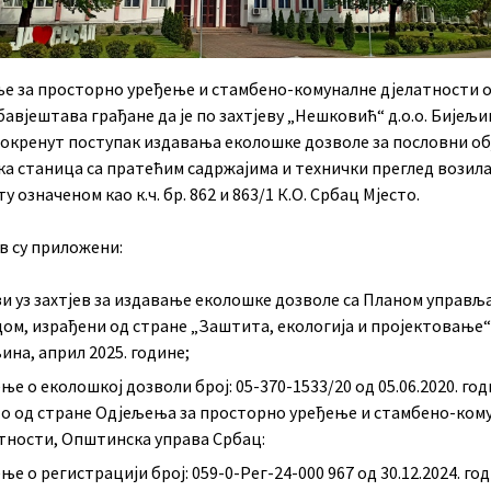
е за просторно уређење и стамбено-комуналне дјелатности
авјештава грађане да је по захтјеву „Нешковић“ д.о.о. Бијељи
покренут поступак издавања еколошке дозволе за пословни об
ка станица са пратећим садржајима и технички преглед возила
 означеном као к.ч. бр. 862 и 863/1 К.О. Србац Мјесто.
ев су приложени:
и уз захтјев за издавање еколошке дозволе са Планом управ
ом, израђени од стране „Заштита, екологија и пројектовање“ 
ина, април 2025. године;
ње о еколошкој дозволи број: 05-370-1533/20 од 05.06.2020. год
о од стране Одјељења за просторно уређење и стамбено-ком
тности, Општинска управа Србац:
ње о регистрацији број: 059-0-Рег-24-000 967 од 30.12.2024. го