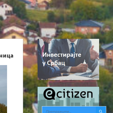
аница
SEARCH: