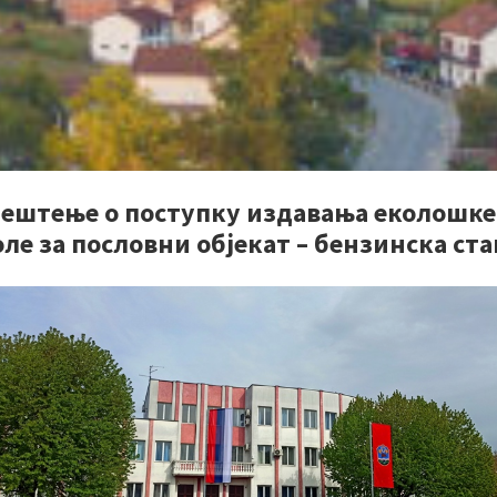
јештење о поступку издавања еколошке
ле за пословни објекат – бензинска ст