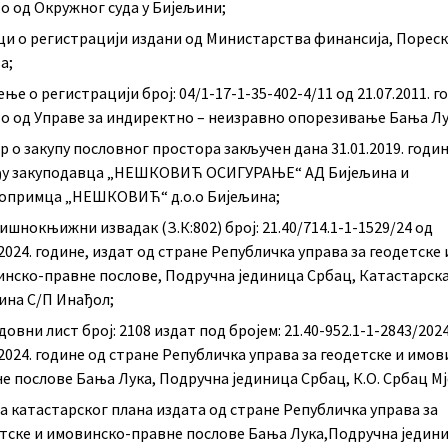
о од Окружног суда у Бијељини;
и о регистрацији издани од Министарства финансија, Порес
а;
ење о регистрацији број: 04/1-17-1-35-402-4/11 од 21.07.2011. г
о од Управе за индиректно – неизравно опорезивање Бања Л
р о закупу пословног простора закључен дана 31.01.2019. годи
ђу закуподавца „НЕШКОВИЋ ОСИГУРАЊЕ“ АД Бијељина и
попримца „НЕШКОВИЋ“ д.о.о Бијељина;
шнокњижни извадак (З.К:802) број: 21.40/714.1-1-1529/24 од
.2024. године, издат од стране Републичка управа за геодетске 
нско-правне послове, Подручна јединица Србац, Катастарск
на С/П Инађол;
довни лист број: 2108 издат под бројем: 21.40-952.1-1-2843/202
.2024. године од стране Републичка управа за геодетске и имов
е послове Бања Лука, Подручна јединица Србац, К.О. Србац Мј
а катастарског плана издата од стране Републичка управа за
тске и имовинско-правне послове Бања Лука,Подручна једин