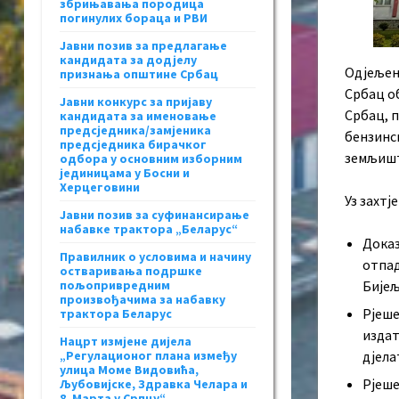
збрињавања породица
погинулих бораца и РВИ
Јавни позив за предлагање
кандидата за додјелу
Одјељењ
признања општине Србац
Србац об
Јавни конкурс за пријаву
Србац, 
кандидата за именовање
предсједника/замјеника
бензинс
предсједника бирачког
земљишту
одбора у основним изборним
јединицама у Босни и
Херцеговини
Уз захтј
Јавни позив за суфинансирање
набавке трактора „Беларус“
Доказ
Правилник о условима и начину
отпад
остваривања подршке
пољопривредним
Бијељ
произвођачима за набавку
Рјеше
трактора Беларус
издат
Нацрт измјене дијела
„Регулационог плана између
дјела
улица Моме Видовића,
Рјеше
Љубовијске, Здравка Челара и
8. Марта у Српцу“