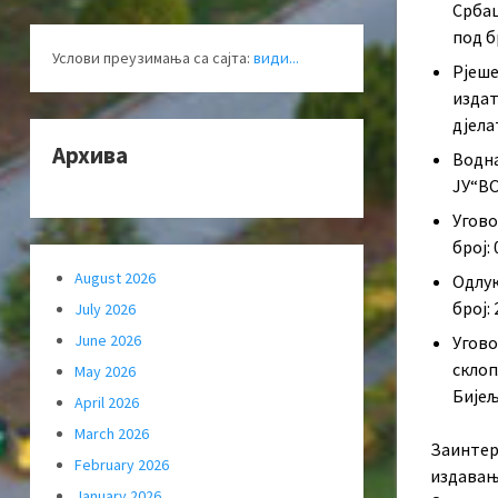
Србац
под б
Услови преузимања са сајта:
види...
Рјеше
издат
дјела
Архива
Водна
ЈУ“В
Угово
број: 
August 2026
Одлук
број: 
July 2026
June 2026
Угово
склоп
May 2026
Бијељ
April 2026
March 2026
Заинтере
February 2026
издавањ
January 2026