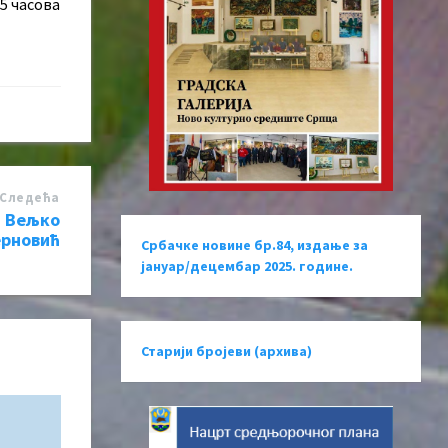
5 часова
Следећa
: Вељко
рновић
Србачке новине бр.84, издање за
јануар/децембар 2025. године.
Старији бројеви (архива)