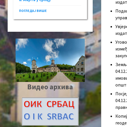
издат
Подац
ПОГЛЕДАЈ ВИШЕ
управ
Увјер
издат
Угово
изме
заку
Земљи
04.12
имови
општи
Видео архива
Посје
04.12
правн
Копиј
геоде