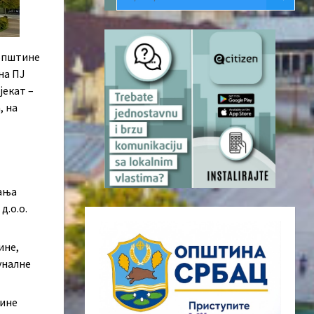
 општине
на ПЈ
јекат –
, на
љања
д.о.о.
ине,
уналне
дине