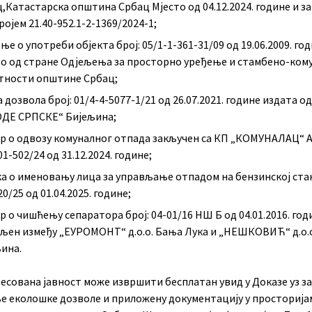
,Катастарска општина Србац Мјесто од 04.12.2024. године и з
ројем 21.40-952.1-2-1369/2024-1;
ње о употреби објекта број: 05/1-1-361-31/09 од 19.06.2009. го
о од стране Одјељења за просторно уређење и стамбено-ком
тности општине Србац;
 дозвола број: 01/4-4-5077-1/21 од 26.07.2021. године издата о
ОДЕ СРПСКЕ“ Бијељина;
р о одвозу комуналног отпада закључен са КП „КОМУНАЛАЦ“ 
01-502/24 од 31.12.2024. године;
а о именовању лица за управљање отпадом на бензинској ст
20/25 од 01.04.2025. године;
р о чишћењу сепаратора број: 04-01/16 НШ Б од 04.01.2016. год
љен између „ЕУРОМОНТ“ д.о.о. Бања Лука и „НЕШКОВИЋ“ д.о.
ина.
сована јавност може извршити бесплатан увид у Доказе уз за
е еколошке дозволе и приложену документацију у просторија