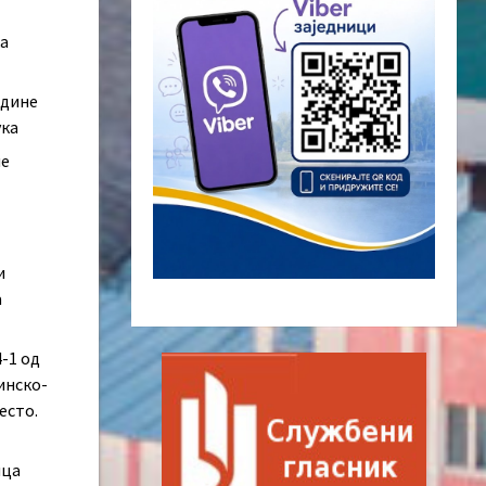
ка
одине
ука
не
и
а
4-1 од
инско-
есто.
ица