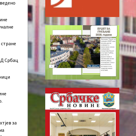
аведено
дине
уналне
д стране
АД Србац
аници
ине
о.
хтјев за
ма