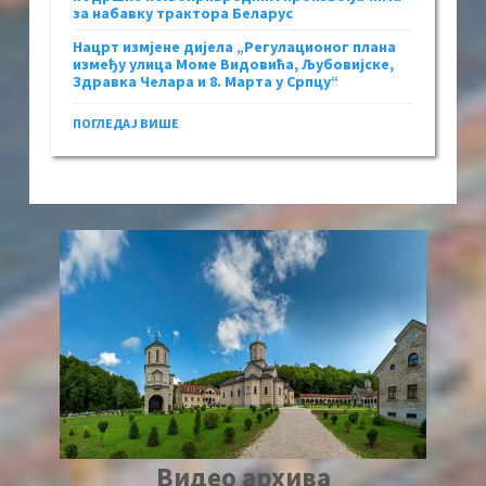
за набавку трактора Беларус
Нацрт измјене дијела „Регулационог плана
између улица Моме Видовића, Љубовијске,
Здравка Челара и 8. Марта у Српцу“
ПОГЛЕДАЈ ВИШЕ
Видео архива