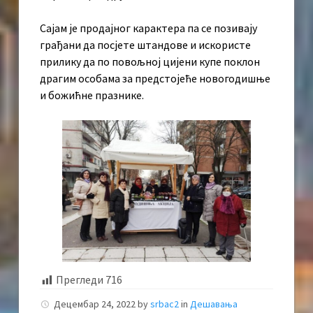
Сајам је продајног карактера па се позивају
грађани да посјете штандове и искористе
прилику да по повољној цијени купе поклон
драгим особама за предстојеће новогодишње
и божићне празнике.
Прегледи
716
Децембар 24, 2022
by
srbac2
in
Дешавања