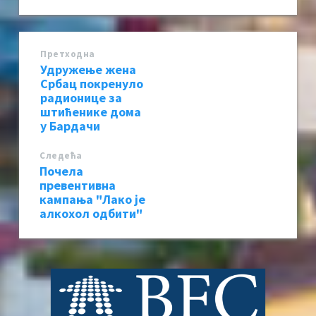
Претходна
Удружење жена
Србац покренуло
радионице за
штићенике дома
у Бардачи
Следећa
Почела
превентивна
кампања "Лако је
алкохол одбити"