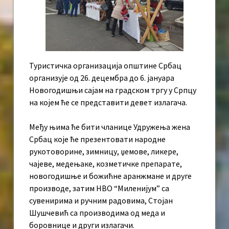
Туристичка организација општине Србац
организује од 26. децембра до 6. јануара
Новогодишњи сајам на градском тргу у Српцу
на којем ће се представити девет излагача.
Међу њима ће бити чланице Удружења жена
Србац које ће презентовати народне
рукотоворине, зимницу, џемове, ликере,
чајеве, медењаке, козметичке препарате,
новогодишње и божићне аранжмане и друге
производе, затим НВО “Миленијум” са
сувенирима и ручним радовима, Стојан
Шушчевић са производима од меда и
боровнице и други излагачи.