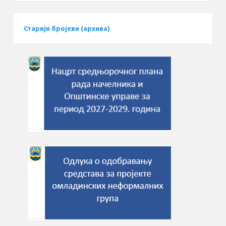
Старији бројеви (архива)