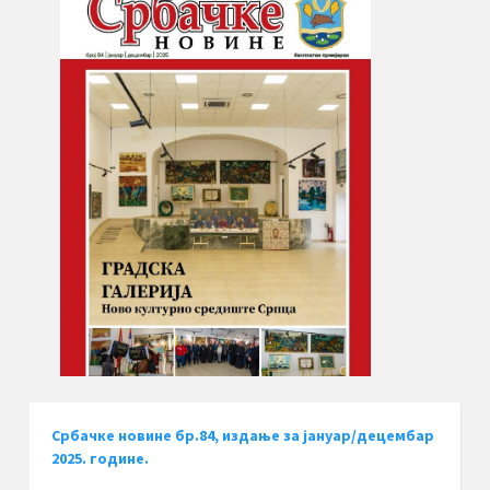
Србачке новине бр.84, издање за јануар/децембар
2025. године.