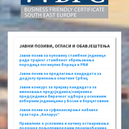
ЈАВНИ ПОЗИВИ, ОГЛАСИ И ОБАВЈЕШТЕЊА
Јавни позив за куповину стамбене јединице
ради трајног стамбеног збрињавања
породица погинулих бораца и РВИ
Јавни позив за предлагање кандидата за
додјелу признања општине Србац
Јавни конкурс за пријаву кандидата за
именовање предсједника/замјеника
предсједника бирачког одбора у основним
изборним јединицама у Босни и Херцеговини
Јавни позив за суфинансирање набавке
трактора „Беларус“
Правилник о условима и начину остваривања
подршке пољопривредним произвођачима