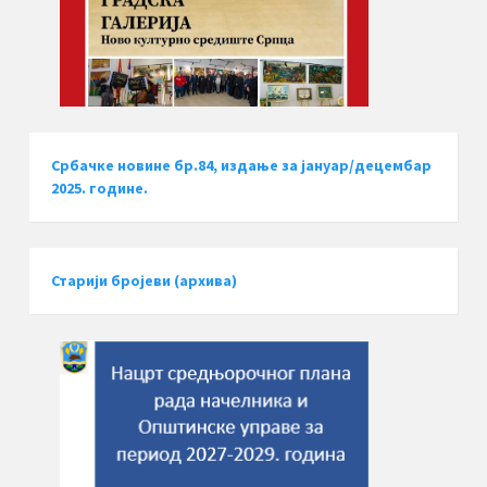
Србачке новине бр.84, издање за јануар/децембар
2025. године.
Старији бројеви (архива)