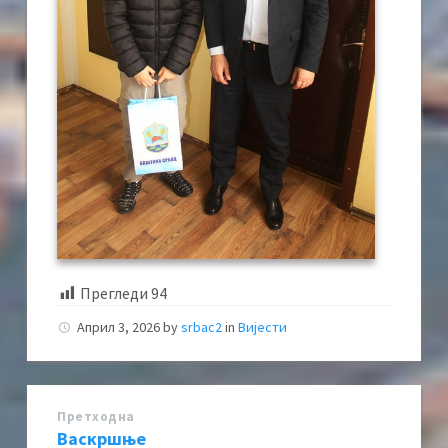
Прегледи
94
Април 3, 2026
by
srbac2
in
Вијести
Претходна
Васкршње