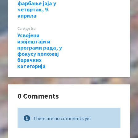
фарбање јаја у
четвртак, 9.
априла
Следећa
Усвојени
извјештаји и
програми рада, у
фокусу положај
борачких
категорија
0 Comments
There are no comments yet