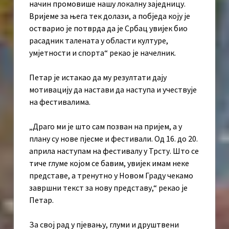
начин промовише нашу локалну заједницу.
Вријеме за њега тек долази, а побједа коју је
остварио је потврда да је Србац увијек био
расадник талената у области културе,
умјетности и спорта“ рекао је начелник.
Петар је истакао да му резултати дају
мотивацију да настави да наступа и учествује
на фестивалима.
„Драго ми је што сам позван на пријем, а у
плану су нове пјесме и фестивали. Од 16. до 20.
априла наступам на фестивалу у Трсту. Што се
тиче глуме којом се бавим, увијек имам неке
представе, а тренутно у Новом Граду чекамо
завршни текст за нову представу,“ рекао је
Петар.
За свој рад у пјевању, глуми и друштвени