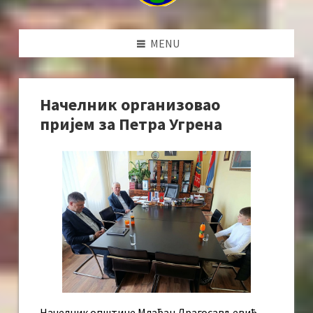
MENU
Начелник организовао
пријем за Петра Угрена
Начелник општине Млађан Драгосављевић