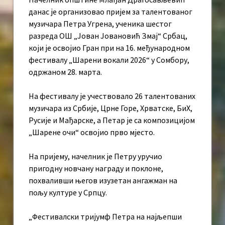
данас је организовао пријем за талентованог
музичара Петра Угрена, ученика шестог
разреда ОШ „Јован Јовановић Змај“ Србац,
који је освојио Гран при на 16. међународном
фестивалу „Шарени вокали 2026“ у Сомбору,
одржаном 28. марта.
На фестивалу је учествовало 26 талентованих
музичара из Србије, Црне Горе, Хрватске, БиХ,
Русије и Мађарске, а Петар је са композицијом
„Шарене очи“ освојио прво мјесто.
На пријему, начелник је Петру уручио
пригодну новчану награду и поклоне,
похваливши његов изузетан ангажман на
пољу културе у Српцу.
„Фестивалски тријумф Петра на најљепши