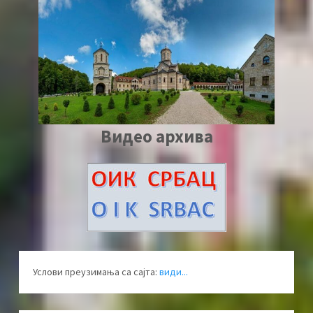
Видео архива
Услови преузимања са сајта:
види...