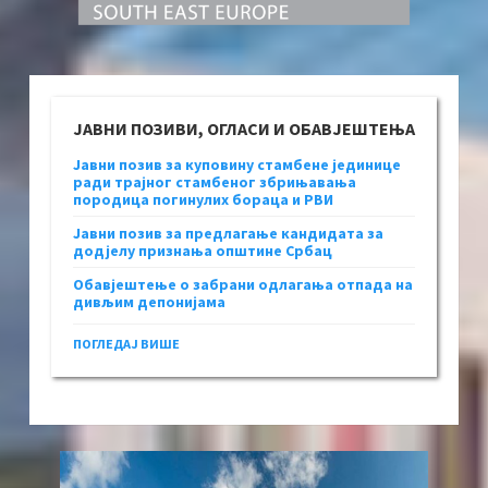
ЈАВНИ ПОЗИВИ, ОГЛАСИ И ОБАВЈЕШТЕЊА
Јавни позив за куповину стамбене јединице
ради трајног стамбеног збрињавања
породица погинулих бораца и РВИ
Јавни позив за предлагање кандидата за
додјелу признања општине Србац
Обавјештење о забрани одлагања отпада на
дивљим депонијама
ПОГЛЕДАЈ ВИШЕ