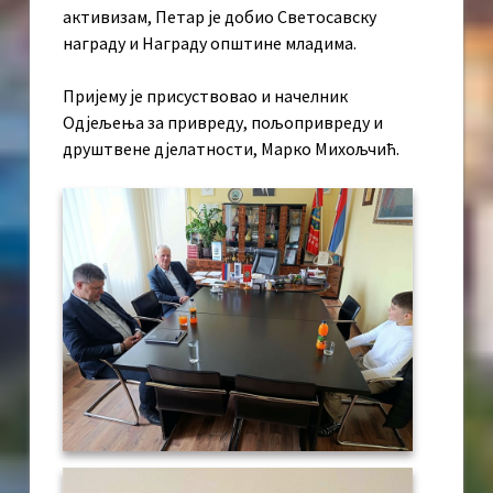
активизам, Петар је добио Светосавску
награду и Награду општине младима.
Пријему је присуствовао и начелник
Одјељења за привреду, пољопривреду и
друштвене дјелатности, Марко Михољчић.