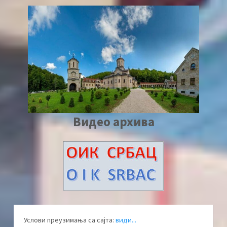
Видео архива
Услови преузимања са сајта:
види...