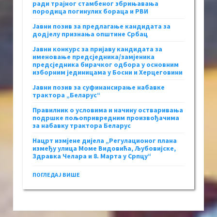
ради трајног стамбеног збрињавања
породица погинулих бораца и РВИ
Јавни позив за предлагање кандидата за
додјелу признања општине Србац
Јавни конкурс за пријаву кандидата за
именовање предсједника/замјеника
предсједника бирачког одбора у основним
изборним јединицама у Босни и Херцеговини
Јавни позив за суфинансирање набавке
трактора „Беларус“
Правилник о условима и начину остваривања
подршке пољопривредним произвођачима
за набавку трактора Беларус
Нацрт измјене дијела „Регулационог плана
између улица Моме Видовића, Љубовијске,
Здравка Челара и 8. Марта у Српцу“
ПОГЛЕДАЈ ВИШЕ