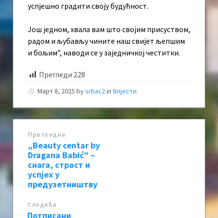
успјешно градити своју будућност.
Још једном, хвала вам што својим присуством,
радом и љубављу чините наш свијет љепшим
и бољим”, наводи се у заједничкој честитки.
Прегледи
228
Март 8, 2025
by
srbac2
in
Вијести
Претходна
„Beauty centar by
Dragana Babić” –
снага, страст и
успјех у
предузетништву
Следећa
Потписани