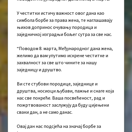
У честитки истичу важност овог дана као
симбола борбе за права жена, те наглашавају
њихов допринос очувању породица и
заједничкој изградњи бољег сутра за све нас.
“Поводом 8. марта, Међународног дана жена,
желимо да вам упутимо искрене честитке и
захвалност за све што чините за нашу
заједницу и друштво.
Ви сте стубови породице, заједнице и
друштва, носиоци љубави, пажње и снаге која
нас све покреће. Ваша посвећеност, рад и
пожртвованост заслужују да буду цијењени
сваки дан, а не само данас.
Овај дан нас подсјећа на значај борбе за