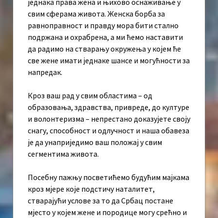
једнака права жена и њихово оснаживање у
свим сферама живота. Женска борба за
равноправност и правду мора бити стално
подржана и охрабрена, а ми ћемо наставити
да радимо на стварању окружења у којем ће
све жене имати једнаке шансе и могућности за
напредак.
Кроз ваш рад у свим областима – од
образовања, здравства, привреде, до културе
и волонтеризма – непрестано доказујете своју
снагу, способност и одлучност и наша обавеза
је да унаприједимо ваш положај у свим
сегментима живота.
Посебну пажњу посветићемо будућим мајкама
кроз мјере које подстичу наталитет,
стварајући услове за то да Србац постане
мјесто у којем жене и породице могу срећно и