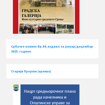
Србачке новине бр.84, издање за јануар/децембар
2025. године.
Старији бројеви (архива)