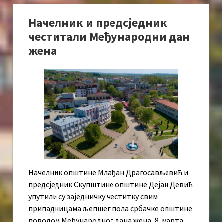
Начелник и предсједник
честитали Међународни дан
жена
Начелник општине Млађан Драгосављевић и
предсједник Скупштине општине Дејан Девић
упутили су заједничку честитку свим
припадницама љепшег пола србачке општине
поводом Међународног дана жена, 8. марта.