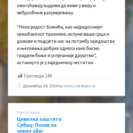
омогућавају људима да живе у миру и
међусобном разумијевању.
“Нека радост Божића, као најрадоснијег
хришћанског празника, испуни ваша срца и
домове и подсјети нас на потребу заједиштва
и његовања добрих односа како бисмо
градили боље и успјешније друштво”,
истакнуто је у заједничкој честитки.
Прегледи
249
Децембар 24, 2024
by
srbac2
in
Вијести
Претходна
Цивилна заштита
Србац: Позив на
опрез због