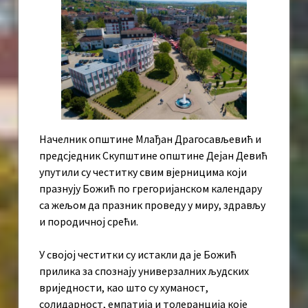
Начелник општине Млађан Драгосављевић и
предсједник Скупштине општине Дејан Девић
упутили су честитку свим вјерницима који
празнују Божић по грегоријанском календару
са жељом да празник проведу у миру, здрављу
и породичној срећи.
У својој честитки су истакли да је Божић
прилика за спознају универзалних људских
вриједности, као што су хуманост,
солидарност, емпатија и толеранција које