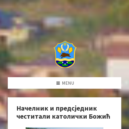
MENU
Начелник и предсједник
честитали католички Божић