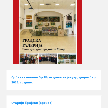
Србачке новине бр.84, издање за јануар/децембар
2025. године.
Старији бројеви (архива)