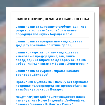
ЈАВНИ ПОЗИВИ, ОГЛАСИ И ОБАВЈЕШТЕЊА
Јавни позив за куповину стамбене јединице
ради трајног стамбеног збрињавања
породица погинулих бораца и РВИ
Јавни позив за предлагање кандидата за
додјелу признања општине Србац
Јавни конкурс за пријаву кандидата за
именовање предсједника/замјеника
предсједника бирачког одбора у основним
изборним јединицама у Босни и Херцеговини
Јавни позив за суфинансирање набавке
трактора „Беларус“
Правилник о условима и начину остваривања
подршке пољопривредним произвођачима
за набавку трактора Беларус
Нацрт измјене дијела „Регулационог плана
између улица Моме Видовића, Љубовијске,
Здравка Челара и 8. Марта у Српцу“