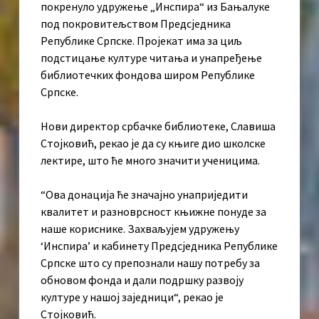
покренуло удружење „Инспира“ из Бањалуке
под покровитељством Предсједника
Републике Српске. Пројекат има за циљ
подстицање културе читања и унапређење
библиотечких фондова широм Републике
Српске.
Нови директор србачке библиотеке, Славиша
Стојковић, рекао је да су књиге дио школске
лектире, што ће много значити ученицима.
“Ова донација ће значајно унаприједити
квалитет и разноврсност књижне понуде за
наше кориснике. Захваљујем удружењу
‘Инспира’ и кабинету Предсједника Републике
Српске што су препознали нашу потребу за
обновом фонда и дали подршку развоју
културе у нашој заједници“, рекао је
Стојковић.