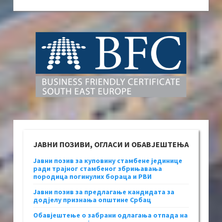
ЈАВНИ ПОЗИВИ, ОГЛАСИ И ОБАВЈЕШТЕЊА
Јавни позив за куповину стамбене јединице
ради трајног стамбеног збрињавања
породица погинулих бораца и РВИ
Јавни позив за предлагање кандидата за
додјелу признања општине Србац
Обавјештење о забрани одлагања отпада на