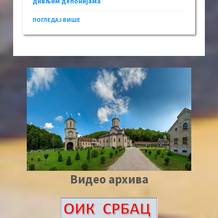
дивљим депонијама
ПОГЛЕДАЈ ВИШЕ
Видео архива