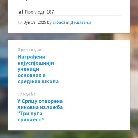
Прегледи
187
Јун 18, 2025
by
srbac2
in
Дешавања
Претходна
Награђени
најуспјешнији
ученици
основних и
средњих школа
Следећa
У Српцу отворена
ликовна изложба
"Три пута
тринаест”