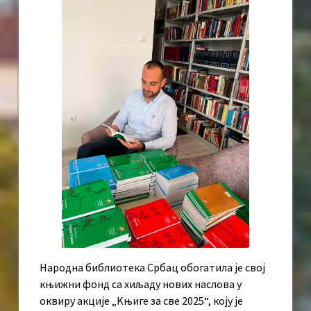
Народна библиотека Србац обогатила је свој
књижни фонд са хиљаду нових наслова у
оквиру акције „Kњиге за све 2025“, коју је