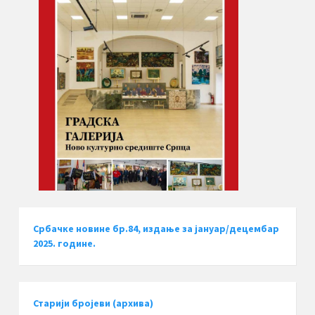
Србачке новине бр.84, издање за јануар/децембар
2025. године.
Старији бројеви (архива)