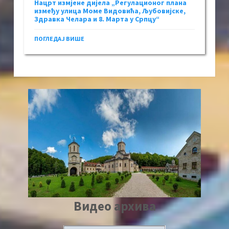
Нацрт измјене дијела „Регулационог плана
између улица Моме Видовића, Љубовијске,
Здравка Челара и 8. Марта у Српцу“
ПОГЛЕДАЈ ВИШЕ
Видео архива