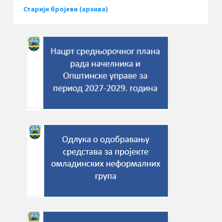
Старији бројеви (архива)