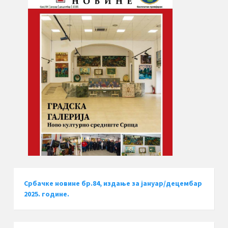
Србачке новине бр.84, издање за јануар/децембар
2025. године.