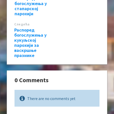
богослужења у
стапарској
парохији
Следећa
Распоред
богослужења у
кукуљској
парохији за
васкршње
празнике
0 Comments
There are no comments yet