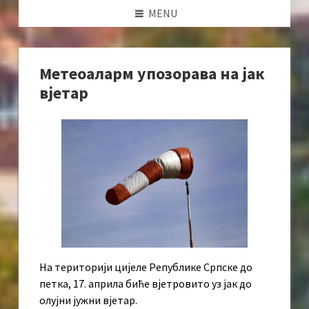
MENU
Метеоаларм упозорава на јак
вјетар
На територији цијеле Републике Српске до
петка, 17. априла биће вјетровито уз јак до
олујни јужни вјетар.