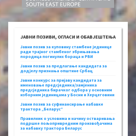
ЈАВНИ ПОЗИВИ, ОГЛАСИ И ОБАВЈЕШТЕЊА
Јавни позив за куповину стамбене јединице
ради трајног стамбеног збрињавања
породица погинулих бораца и РВИ
Јавни позив за предлагање кандидата за
додјелу признања општине Србац
Јавни конкурс за пријаву кандидата за
именовање предсједника/замјеника
предсједника бирачког одбора у основним
изборним јединицама у Босни и Херцеговини
Јавни позив за суфинансирање набавке
трактора „Беларус“
Правилник о условима и начину остваривања
подршке пољопривредним произвођачима
за набавку трактора Беларус