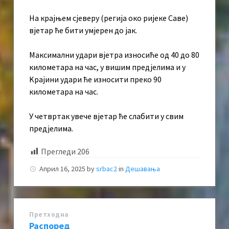
На крајњем сјеверу (регија око ријеке Саве)
вјетар ће бити умјерен до јак.
Максимални удари вјетра износиће од 40 до 80
километара на час, у вишим предјелима и у
Kрајини удари ће износити преко 90
километара на час.
У четвртак увече вјетар ће слабити у свим
предјелима.
Прегледи
206
Април 16, 2025
by
srbac2
in
Дешавања
Претходна
Распоред