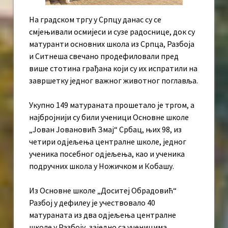
На градском тргу у Српцу данас су се
смјењивали осмијеси и сузе радоснице, док су
матуранти основних школа из Српца, Разбоја
и Ситнеша свечано продефиловали пред
више стотина грађана који су их испратили на
завршетку једног важног животног поглавља.
Укупно 149 матураната прошетало је тргом, а
најбројнији су били ученици Основне школе
„Јован Јовановић Змај“ Србац, њих 98, из
четири одјељења централне школе, једног
ученика посебног одјељења, као и ученика
подручних школа у Ножичком и Кобашу.
Из Основне школе „Доситеј Обрадовић“
Разбој у дефилеу је учествовало 40
матураната из два одјељења централне
школе у Разбоју, заједно са ученицима