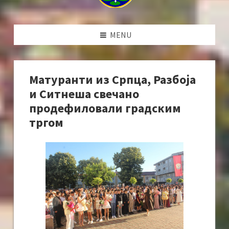
MENU
Матуранти из Српца, Разбоја
и Ситнеша свечано
продефиловали градским
тргом