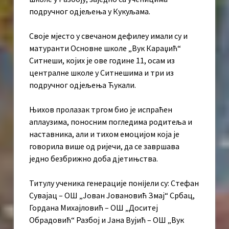
подручног одјељења у Кукуљама.
Своје мјесто у свечаном дефилеу имали су и
матуранти Основне школе „Вук Караџић“
Ситнеши, којих је ове године 11, осам из
централне школе у Ситнешима и три из
подручног одјељења Ћукали.
Њихов пролазак тргом био је испраћен
аплаузима, поносним погледима родитеља и
наставника, али и тихом емоцијом која је
говорила више од ријечи, да се завршава
једно безбрижно доба дјетињства.
Титулу ученика генерације понijели су: Стефан
Сувајац – ОШ „Јован Јовановић Змај“ Србац,
Гордана Михајловић – ОШ „Доситеј
Обрадовић“ Разбој и Јана Вујић – ОШ „Вук