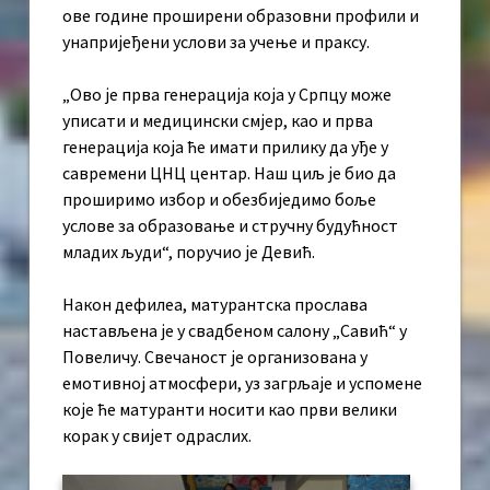
ове године проширени образовни профили и
унапријеђени услови за учење и праксу.
„Ово је прва генерација која у Српцу може
уписати и медицински смјер, као и прва
генерација која ће имати прилику да уђе у
савремени ЦНЦ центар. Наш циљ је био да
проширимо избор и обезбиједимо боље
услове за образовање и стручну будућност
младих људи“, поручио је Девић.
Након дефилеа, матурантска прослава
настављена је у свaдбеном салону „Савић“ у
Повеличу. Свечаност је организована у
емотивној атмосфери, уз загрљаје и успомене
које ће матуранти носити као први велики
корак у свијет одраслих.