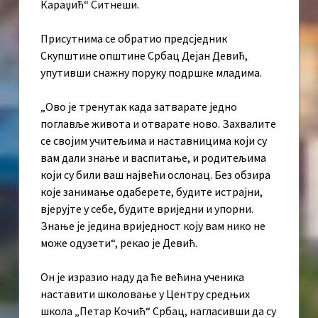
Караџић“ Ситнеши.
Присутнима се обратио предсједник
Скупштине општине Србац Дејан Дeвић,
упутивши снажну поруку подршке младима.
„Ово је тренутак када затварате једно
поглавље живота и отварате ново. Захвалите
се својим учитељима и наставницима који су
вам дали знање и васпитање, и родитељима
који су били ваш највећи ослонац. Без обзира
које занимање одаберете, будите истрајни,
вјерујте у себе, будите вриједни и упорни.
Знање је једина вриједност коју вам нико не
може одузети“, рекао је Девић.
Он је изразио наду да ће већина ученика
наставити школовање у Центру средњих
школа „Петар Кочић“ Србац, нагласивши да су