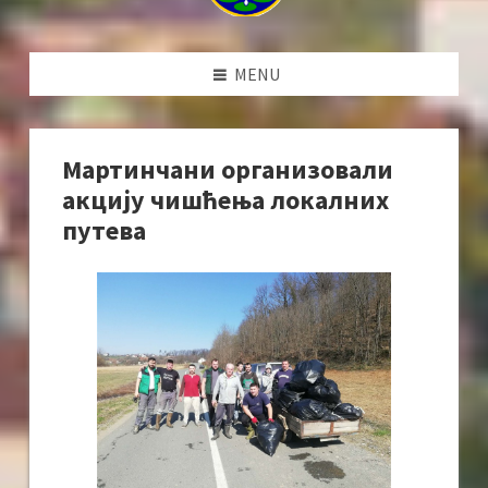
MENU
Мартинчани организовали
акцију чишћења локалних
путева