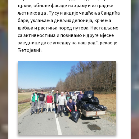
цркве, обнове фасаде на храму и изградње
љетниковца . Ту су и акције чишћења Сандића
баре, уклањања дивљих депонија, крчења
шибља и растиња поред путева. Настављамо
са активностима и позивамо и друге мјесне
заједнице да се угледају на наш рад“, рекао је
Ћетојевић.