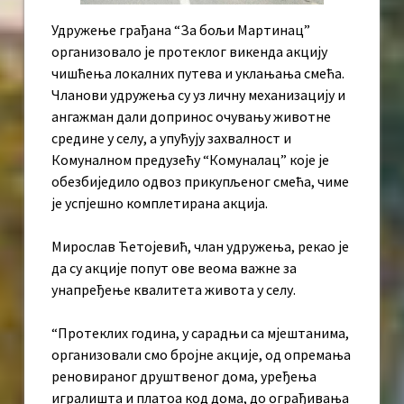
Удружење грађана “За бољи Мартинац”
организовало је протеклог викенда акцију
чишћења локалних путева и уклањања смећа.
Чланови удружења су уз личну механизацију и
ангажман дали допринос очувању животне
средине у селу, а упућују захвалност и
Комуналном предузећу “Комуналац” које је
обезбиједило одвоз прикупљеног смећа, чиме
је успјешно комплетирана акција.
Мирослав Ћетојевић, члан удружења, рекао је
да су акције попут ове веома важне за
унапређење квалитета живота у селу.
“Протеклих година, у сарадњи са мјештанима,
организовали смо бројне акције, од опремања
реновираног друштвеног дома, уређења
игралишта и платоа код дома, до ограђивања