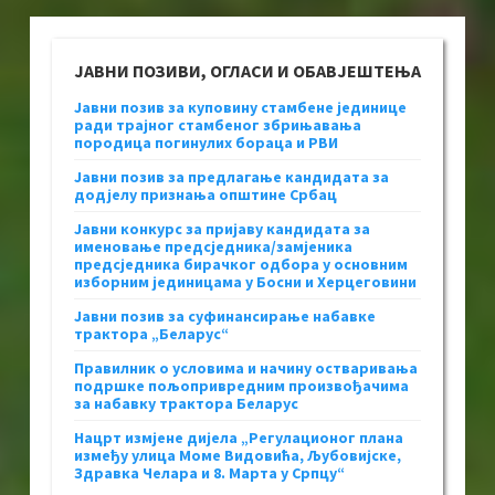
ЈАВНИ ПОЗИВИ, ОГЛАСИ И ОБАВЈЕШТЕЊА
Јавни позив за куповину стамбене јединице
ради трајног стамбеног збрињавања
породица погинулих бораца и РВИ
Јавни позив за предлагање кандидата за
додјелу признања општине Србац
Јавни конкурс за пријаву кандидата за
именовање предсједника/замјеника
предсједника бирачког одбора у основним
изборним јединицама у Босни и Херцеговини
Јавни позив за суфинансирање набавке
трактора „Беларус“
Правилник о условима и начину остваривања
подршке пољопривредним произвођачима
за набавку трактора Беларус
Нацрт измјене дијела „Регулационог плана
између улица Моме Видовића, Љубовијске,
Здравка Челара и 8. Марта у Српцу“