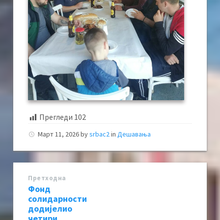
Прегледи
102
Март 11, 2026
by
srbac2
in
Дешавања
Претходна
Фонд
солидарности
додијелио
четири