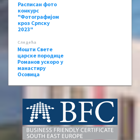
Расписан фото
конкурс
"Фотографијом
кроз Српску
2023"
Следећa
Мошти Свете
царске породице
Романов ускоро у
манастиру
Осовица