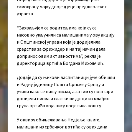
самохрану мајку двоје дјеце предшколског
узраста.
“Захваљујем се родитељима који су се
масовно укључили са малишанима у ову акцију
и Општинској управи која је додијелила
средства за фрижидер и на тај начин дала
допринос овим активностима”, рекла је
директорица вртића Богдана Михољчић.
Додаје да су њихови васпитаници јуче обишли
и Радну јединицу Пошта Српске у Српцу и
учили како се пишу писма, а затим су поштари
донијели писма и слаткише дјеци из млађих
група вртића која нису посјетила пошту.
У оквиру обиљежавања Недјеље књиге,
малишани из србачког вртића су ових дана