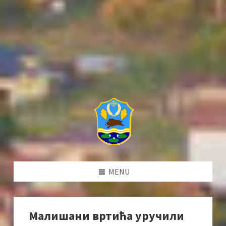
MENU
Малишани вртића уручили