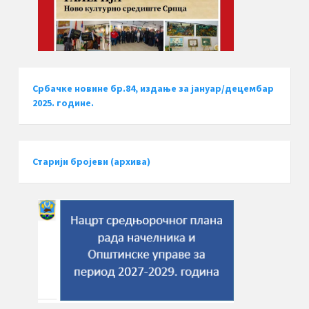
Србачке новине бр.84, издање за јануар/децембар
2025. године.
Старији бројеви (архива)