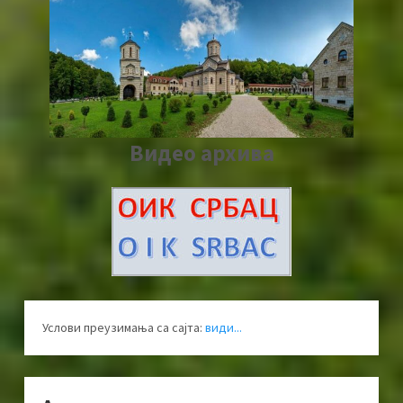
Видео архива
Услови преузимања са сајта:
види...