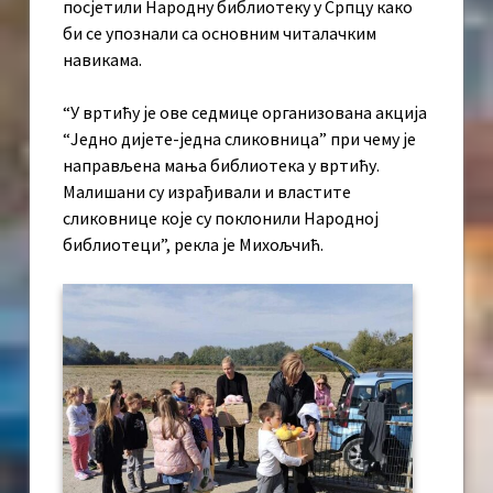
посјетили Народну библиотеку у Српцу како
би се упознали са основним читалачким
навикама.
“У вртићу је ове седмице организована акција
“Једно дијете-једна сликовница” при чему је
направљена мања библиотека у вртићу.
Малишани су израђивали и властите
сликовнице које су поклонили Народној
библиотеци”, рекла је Михољчић.