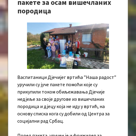
пакете за осам вишечланих
породицa
Васпитаници Дјечијег вртића ”Наша радост”
уручили су јуче пакете помоћи које су
прикупили током обиљежавања Дјечије
недјеље за своје другове из вишечланих
породица и дјецу која не иду у вртић, на
основу списка кога су добили од Центра за
социјални рад Србац.
Поред пакета, уручен је и фрижидер за