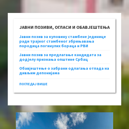
ЈАВНИ ПОЗИВИ, ОГЛАСИ И ОБАВЈЕШТЕЊА
Јавни позив за куповину стамбене јединице
ради трајног стамбеног збрињавања
породица погинулих бораца и РВИ
Јавни позив за предлагање кандидата за
додјелу признања општине Србац
Обавјештење о забрани одлагања отпада на
дивљим депонијама
ПОГЛЕДАЈ ВИШЕ