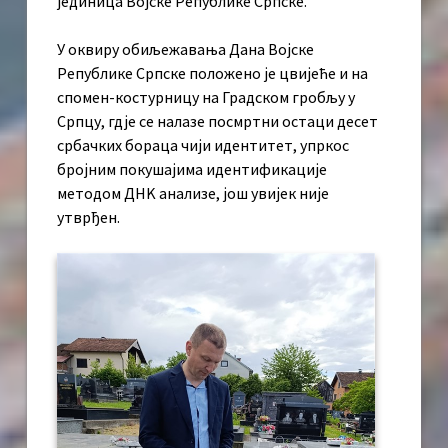
јединица Војске Републике Српске.
У оквиру обиљежавања Дана Војске
Републике Српске положено је цвијеће и на
спомен-костурницу на Градском гробљу у
Српцу, гдје се налазе посмртни остаци десет
србачких бораца чији идентитет, упркос
бројним покушајима идентификације
методом ДНK анализе, још увијек није
утврђен.