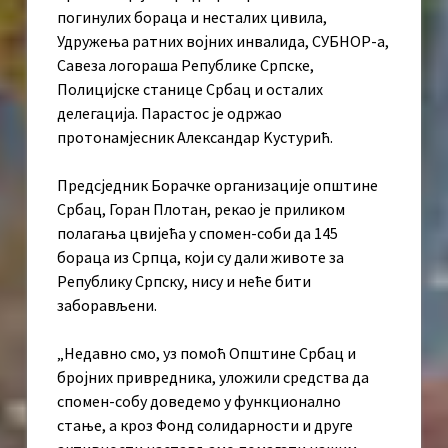
погинулих бораца и несталих цивила,
Удружења ратних војних инвалида, СУБНОР-а,
Савеза логораша Републике Српске,
Полицијске станице Србац и осталих
делегација. Парастос је одржао
протонамјесник Александар Kустурић.
Предсједник Борачке организације општине
Србац, Горан Плотан, рекао је приликом
полагања цвијећа у спомен-соби да 145
бораца из Српца, који су дали животе за
Републику Српску, нису и неће бити
заборављени.
„Недавно смо, уз помоћ Општине Србац и
бројних привредника, уложили средства да
спомен-собу доведемо у функционално
стање, а кроз Фонд солидарности и друге