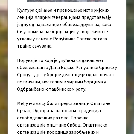
Kултура сјећања и преношење историјских
лекција млађим генерацијама представљају
једну од најважнијих обавеза друштва, како
би успомена на борце који су своје животе
уткали у темеље Републике Српске остала
трајно сачувана.
Порука је то која је упућена са данашњег
обиљежавања Дана Војске Републике Српске у
Српцу, гдје су бројне делегације одале почаст
погинулим, несталим и умрлим борцима у
Одбрамбено-отаџбинском рату.
Међу њима су били представници Општине
Србац, Одбора за његовање традиција
ослободилачких ратова, Борачке
организације општине Србац, Општинске
организације породица заробљених и