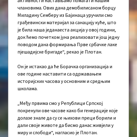
активности настављамо помагати нашим
члановима. Ових дана демобилисаном борцу
Миладину Семберу из Бајинаца уручили смо
грађевински материјал за санацију куће, што
је била наша једанаеста акција у овој години,
док ћемо почетком јуна реализовати још једну
поводом дана формирања Прве србачке лаке
пјешадијске бригаде“, рекао је Плотан.
Он је истакао да ће Борачка организација и
ове године наставити са одржавањем
историјских часова у основним и средњим
школама.
„Међу првима смо у Републици Српској
покренули ове часове како би генерације које
долазе знале да су се њихови преци борили и
дали своје животе да бисмо данас живјели у
миру и слободи“, нагласио је Плотан.