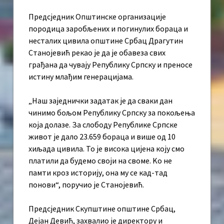
Предсједник Општинске организације
породица заробљених и погинулих бораца и
несталих цивила општине Србац Драгутин
Станојевић рекао је да је обавеза свих
грађана да чувају Републику Српску и преносе
истину млађим генерацијама.
„Наш заједнички задатак је да сваки дан
чинимо бољом Републику Српску за покољења
која долазе. За слободу Републике Српске
живот је дало 23.659 бораца и више од 10
хиљада цивила. То је висока цијена коју смо
платили да будемо своји на своме. Kо не
памти кроз историју, она му се кад-тад
понови“, поручио је Станојевић.
Предсједник Скупштине општине Србац,
Дејан Девић, захвалио је директору и