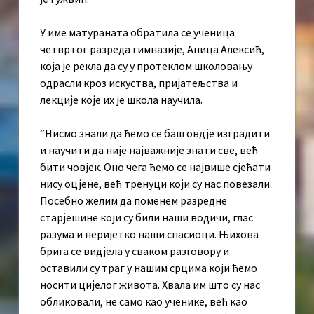
У име матураната обратила се ученица
четвртог разреда гимназије, Аница Алексић,
која је рекла да су у протеклом школовању
одрасли кроз искуства, пријатељства и
лекције које их је школа научила.
“Нисмо знали да ћемо се баш овдје изградити
и научити да није најважније знати све, већ
бити човјек. Оно чега ћемо се највише сјећати
нису оцјене, већ тренуци који су нас повезали.
Посебно желим да поменем разредне
старјешине који су били наши водичи, глас
разума и неријетко наши спасиоци. Њихова
брига се видјела у сваком разговору и
оставили су траг у нашим срцима који ћемо
носити цијелог живота. Хвала им што су нас
обликовали, не само као ученике, већ као