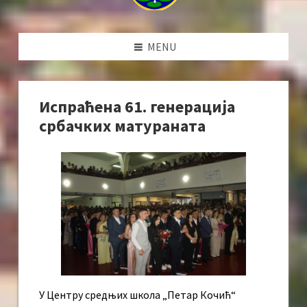
MENU
Испраћена 61. генерација
србачких матураната
У Центру средњих школа „Петар Кочић“