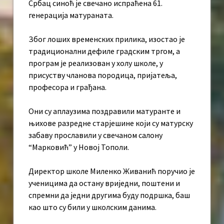
Србац синоћ је свечано испраћена 61.
генерација матураната.
Због лоших временских прилика, изостао је
традиционални дефиле градским тргом, а
програм je реализован у холу школе, у
присуству чланова породица, пријатеља,
професора и грађана.
Они су аплаузима поздравили матуранте и
њихове разредне старјешине који су матурску
забаву прославили у свечаном салону
“Марковић” у Новој Тополи.
Директор школе Миленко Живанић поручио је
ученицима да остану вриједни, поштени и
спремни да једни другима буду подршка, баш
као што су били у школским данима.