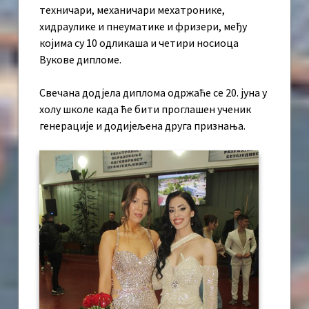
техничари, механичари мехатронике,
хидраулике и пнеуматике и фризери, међу
којима су 10 одликаша и четири носиоца
Вукове дипломе.
Свечана додјела диплома одржаће се 20. јуна у
холу школе када ће бити проглашен ученик
генерације и додијељена друга признања.