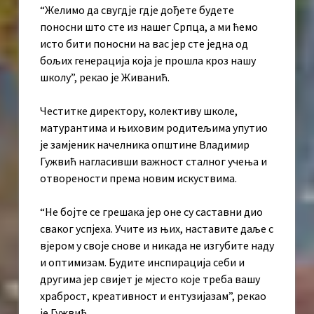
“Желимо да свугдје гдје дођете будете
поносни што сте из нашег Српца, а ми ћемо
исто бити поносни на вас јер сте једна од
бољих генерација која је прошла кроз нашу
школу”, рекао је Живанић.
Честитке директору, колективу школе,
матурантима и њиховим родитељима упутио
је замјеник начелника општине Владимир
Гужвић нагласивши важност сталног учења и
отворености према новим искуствима.
“Не бојте се грешака јер оне су саставни дио
сваког успјеха. Учите из њих, наставите даље с
вјером у своје снове и никада не изгубите наду
и оптимизам. Будите инспирација себи и
другима јер свијет је мјесто које треба вашу
храброст, креативност и ентузијазам”, рекао
је Гужвић.