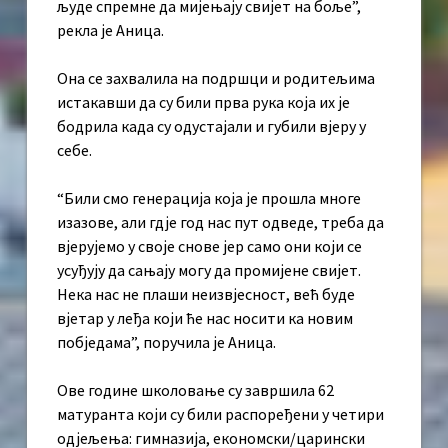
људе спремне да мијењају свијет на боље”,
рекла је Аница.
Она се захвалила на подршци и родитељима
истакавши да су били прва рука која их је
бодрила када су одустајали и губили вјеру у
себе.
“Били смо генерација која је прошла многе
изазове, али гдје год нас пут одведе, треба да
вјерујемо у своје снове јер само они који се
усуђују да сањају могу да промијене свијет.
Нека нас не плаши неизвјесност, већ буде
вјетар у леђа који ће нас носити ка новим
побједама”, поручила је Аница.
Ове године школовање су завршила 62
матуранта који су били распоређени у четири
одјељења: гимназија, економски/царински