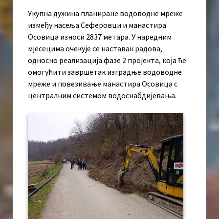
Укупна дужина планиране водоводне мреже
између насеља Сеферовци и манастира
Осовица износи 2837 метара. У наредним
мјесецима очекује се наставак радова,
односно реализација фазе 2 пројекта, која ће
омогућити завршетак изградње водоводне
мреже и повезивање манастира Осовица с
централним системом водоснабдијевања.