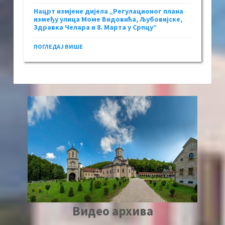
Нацрт измјене дијела „Регулационог плана
између улица Моме Видовића, Љубовијске,
Здравка Челара и 8. Марта у Српцу“
ПОГЛЕДАЈ ВИШЕ
Видео архива