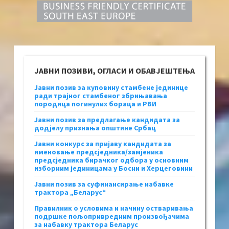
ЈАВНИ ПОЗИВИ, ОГЛАСИ И ОБАВЈЕШТЕЊА
Јавни позив за куповину стамбене јединице
ради трајног стамбеног збрињавања
породица погинулих бораца и РВИ
Јавни позив за предлагање кандидата за
додјелу признања општине Србац
Јавни конкурс за пријаву кандидата за
именовање предсједника/замјеника
предсједника бирачког одбора у основним
изборним јединицама у Босни и Херцеговини
Јавни позив за суфинансирање набавке
трактора „Беларус“
Правилник о условима и начину остваривања
подршке пољопривредним произвођачима
за набавку трактора Беларус