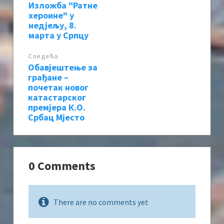
Изложба "Ратне
хероине" у
недјељу, 8.
марта у Српцу
Следећa
Обавјештење за
грађане –
почетак новог
катастарског
премјера К.О.
Србац Мјесто
0 Comments
There are no comments yet