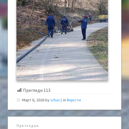
Прегледи
113
Март 6, 2026
by
srbac2
in
Вијести
Претходна