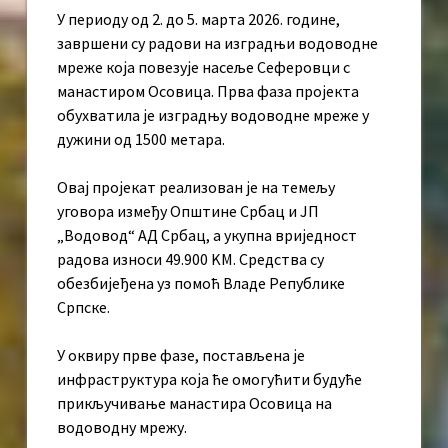
У периоду од 2. до 5. марта 2026. године,
завршени су радови на изградњи водоводне
мреже која повезује насеље Сеферовци с
манастиром Осовица. Прва фаза пројекта
обухватила је изградњу водоводне мреже у
дужини од 1500 метара.
Овај пројекат реализован је на темељу
уговора између Општине Србац и ЈП
„Водовод“ АД Србац, а укупна вриједност
радова износи 49.900 KМ. Средства су
обезбијеђена уз помоћ Владе Републике
Српске.
У оквиру прве фазе, постављена је
инфраструктура која ће омогућити будуће
прикључивање манастира Осовица на
водоводну мрежу.