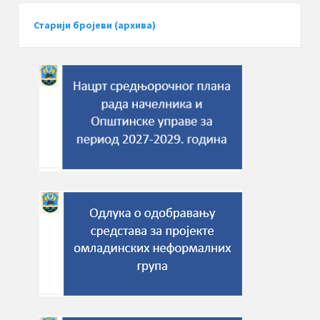
Старији бројеви (архива)