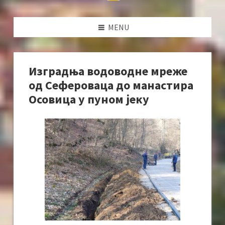
MENU
Изградња водоводне мреже
од Сефероваца до манастира
Осовица у пуном јеку