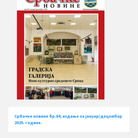
Србачке новине бр.84, издање за јануар/децембар
2025. године.