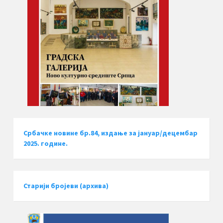
Србачке новине бр.84, издање за јануар/децембар
2025. године.
Старији бројеви (архива)