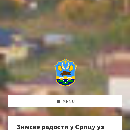
MENU
Зимске радости у Српцу уз