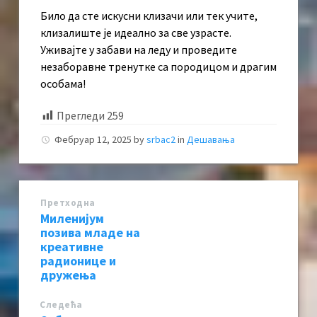
Било да сте искусни клизачи или тек учите,
клизалиште је идеално за све узрасте.
Уживајте у забави на леду и проведите
незаборавне тренутке са породицом и драгим
особама!
Прегледи
259
Фебруар 12, 2025
by
srbac2
in
Дешавања
Претходна
Миленијум
позива младе на
креативне
радионице и
дружења
Следећa