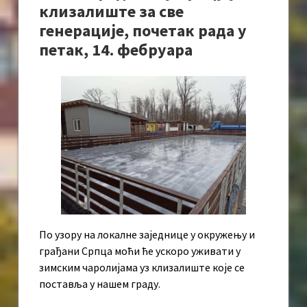
клизалиште за све
генерације, почетак рада у
петак, 14. фебруара
По узору на локалне заједнице у окружењу и
грађани Српца моћи ће ускоро уживати у
зимским чаролијама уз клизалиште које се
поставља у нашем граду.