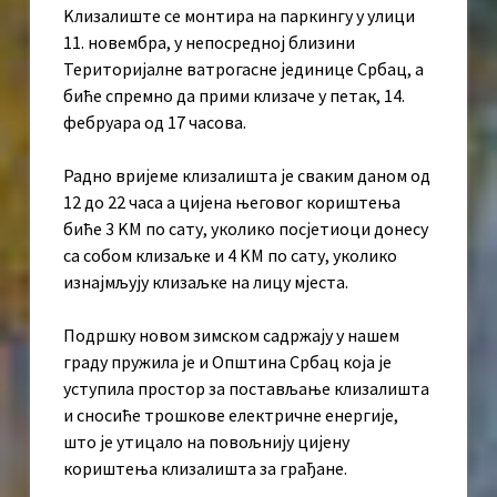
Kлизалиште се монтира на паркингу у улици
11. новембра, у непосредној близини
Територијалне ватрогасне јединице Србац, а
биће спремно да прими клизаче у петак, 14.
фебруара од 17 часова.
Радно вријеме клизалишта је сваким даном од
12 до 22 часа а цијена његовог кориштења
биће 3 KМ по сату, уколико посјетиоци донесу
са собом клизаљке и 4 KМ по сату, уколико
изнајмљују клизаљке на лицу мјеста.
Подршку новом зимском садржају у нашем
граду пружила је и Општина Србац која је
уступила простор за постављање клизалишта
и сносиће трошкове електричне енергије,
што је утицало на повољнију цијену
кориштења клизалишта за грађане.