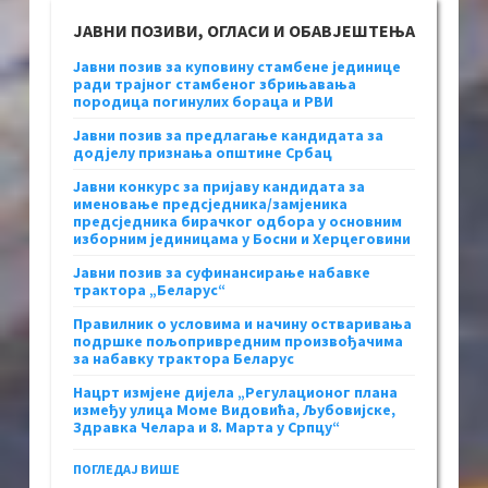
ЈАВНИ ПОЗИВИ, ОГЛАСИ И ОБАВЈЕШТЕЊА
Јавни позив за куповину стамбене јединице
ради трајног стамбеног збрињавања
породица погинулих бораца и РВИ
Јавни позив за предлагање кандидата за
додјелу признања општине Србац
Јавни конкурс за пријаву кандидата за
именовање предсједника/замјеника
предсједника бирачког одбора у основним
изборним јединицама у Босни и Херцеговини
Јавни позив за суфинансирање набавке
трактора „Беларус“
Правилник о условима и начину остваривања
подршке пољопривредним произвођачима
за набавку трактора Беларус
Нацрт измјене дијела „Регулационог плана
између улица Моме Видовића, Љубовијске,
Здравка Челара и 8. Марта у Српцу“
ПОГЛЕДАЈ ВИШЕ