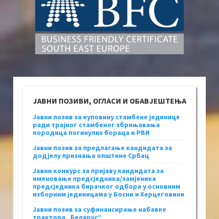
ЈАВНИ ПОЗИВИ, ОГЛАСИ И ОБАВЈЕШТЕЊА
Јавни позив за куповину стамбене јединице
ради трајног стамбеног збрињавања
породица погинулих бораца и РВИ
Јавни позив за предлагање кандидата за
додјелу признања општине Србац
Јавни конкурс за пријаву кандидата за
именовање предсједника/замјеника
предсједника бирачког одбора у основним
изборним јединицама у Босни и Херцеговини
Јавни позив за суфинансирање набавке
трактора „Беларус“