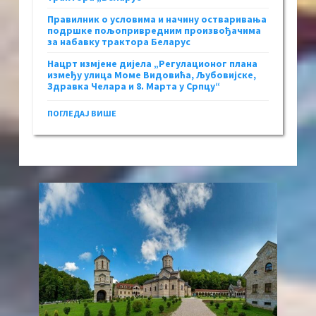
Правилник о условима и начину остваривања
подршке пољопривредним произвођачима
за набавку трактора Беларус
Нацрт измјене дијела „Регулационог плана
између улица Моме Видовића, Љубовијске,
Здравка Челара и 8. Марта у Српцу“
ПОГЛЕДАЈ ВИШЕ