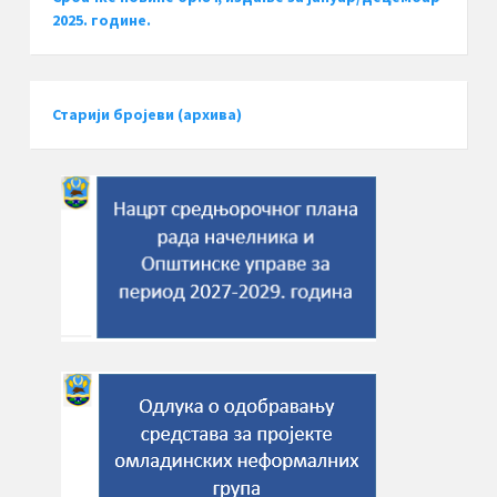
2025. године.
Старији бројеви (архива)