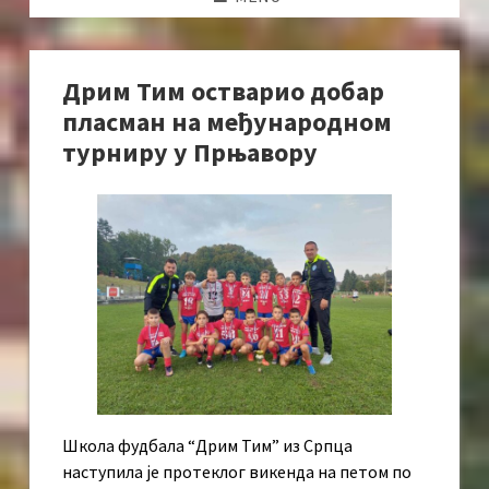
Дрим Тим остварио добар
пласман на међународном
турниру у Прњавору
Школа фудбала “Дрим Тим” из Српца
наступила је протеклог викенда на петом по