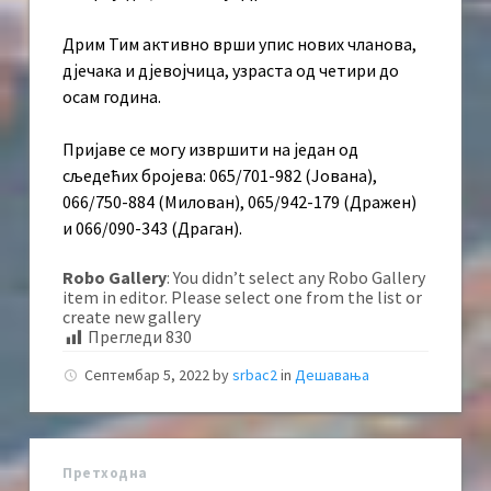
Дрим Тим активно врши упис нових чланова,
дјечака и дјевојчица, узраста од четири до
осам година.
Пријаве се могу извршити на један од
сљедећих бројева: 065/701-982 (Јована),
066/750-884 (Милован), 065/942-179 (Дражен)
и 066/090-343 (Драган).
Robo Gallery
: You didn’t select any Robo Gallery
item in editor. Please select one from the list or
create new gallery
Прегледи
830
Септембар 5, 2022
by
srbac2
in
Дешавања
Претходна