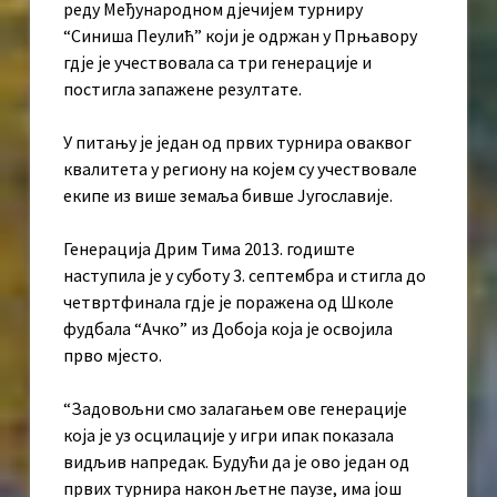
реду Међународном дјечијем турниру
“Синиша Пеулић” који је одржан у Прњавору
гдје је учествовала са три генерације и
постигла запажене резултате.
У питању је један од првих турнира оваквог
квалитета у региону на којем су учествовале
екипе из више земаља бивше Југославије.
Генерација Дрим Тима 2013. годиште
наступила је у суботу 3. септембра и стигла до
четвртфинала гдје је поражена од Школе
фудбала “Ачко” из Добоја која је освојила
прво мјесто.
“Задовољни смо залагањем ове генерације
која је уз осцилације у игри ипак показала
видљив напредак. Будући да је ово један од
првих турнира након љетне паузе, има још