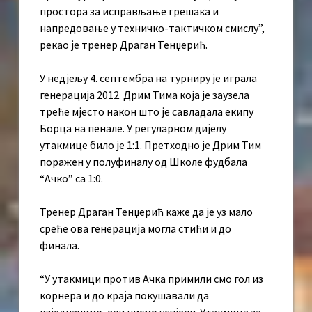
простора за исправљање грешака и
напредовање у техничко-тактичком смислу”,
рекао је тренер Драган Тенџерић.
У недјељу 4. септембра на турниру је играла
генерација 2012. Дрим Тима која је заузела
треће мјесто након што је савладала екипу
Борца на пенале. У регуларном дијелу
утакмице било је 1:1. Претходно је Дрим Тим
поражен у полуфиналу од Школе фудбала
“Ачко” са 1:0.
Тренер Драган Тенџерић каже да је уз мало
среће ова генерација могла стићи и до
финала.
“У утакмици против Ачка примили смо гол из
корнера и до краја покушавали да