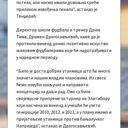
потеза, али нисмо имали довољно среће
приликом извођења пенала”, истакао је
Тенџерић.
Директор школе фудбала и тренер Дрим
Тима, Дражен Драгосављевић, каже да је
протекли викенд донио позитивно искуство
њиховим фудбалерима које ће надограђивати
у наредном периоду.
“Било је доста добрих утакмица што ће много
значити нашим младим члановима. Из свега
ћемо извући закључке и направити
концепцију за даљи рад. Ово су биле
својеврсне припреме за турнир на Златибору
који нас чека за викенд а учешће ће узети
генерације 2010, 2012. и 2013, а у плану имамо и
пријатељске утакмице против бањалучког
Наприједа”, истакао је Драгосављевић.