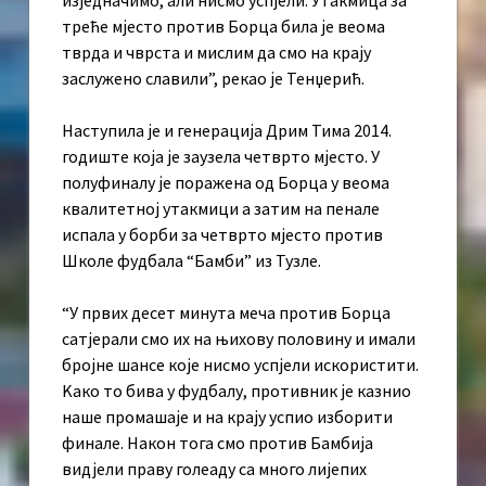
изједначимо, али нисмо успјели. Утакмица за
треће мјесто против Борца била је веома
тврда и чврста и мислим да смо на крају
заслужено славили”, рекао је Тенџерић.
Наступила је и генерација Дрим Тима 2014.
годиште која је заузела четврто мјесто. У
полуфиналу је поражена од Борца у веома
квалитетној утакмици а затим на пенале
испала у борби за четврто мјесто против
Школе фудбала “Бамби” из Тузле.
“У првих десет минута меча против Борца
сатјерали смо их на њихову половину и имали
бројне шансе које нисмо успјели искористити.
Kако то бива у фудбалу, противник је казнио
наше промашаје и на крају успио изборити
финале. Након тога смо против Бамбија
видјели праву голеаду са много лијепих