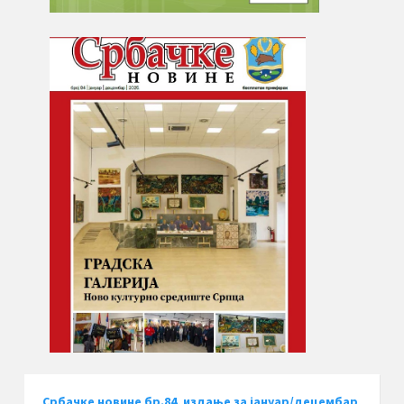
Србачке новине бр.84, издање за јануар/децембар