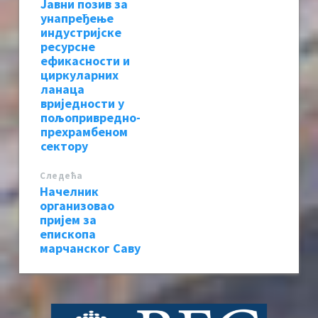
Јавни позив за
унапређење
индустријске
ресурсне
ефикасности и
циркуларних
ланаца
вриједности у
пољопривредно-
прехрамбеном
сектору
Следећa
Начелник
организовао
пријем за
епископа
марчанског Саву