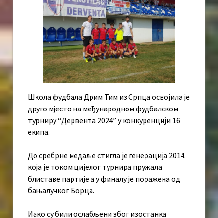
Школа фудбала Дрим Тим из Српца освојила је
друго мјесто на међународном фудбалском
турниру “Дервента 2024” у конкуренцији 16
екипа.
До сребрне медаље стигла је генерација 2014.
која је током цијелог турнира пружала
блиставе партије а у финалу је поражена од
бањалучког Борца.
Иако су били ослабљени због изостанка