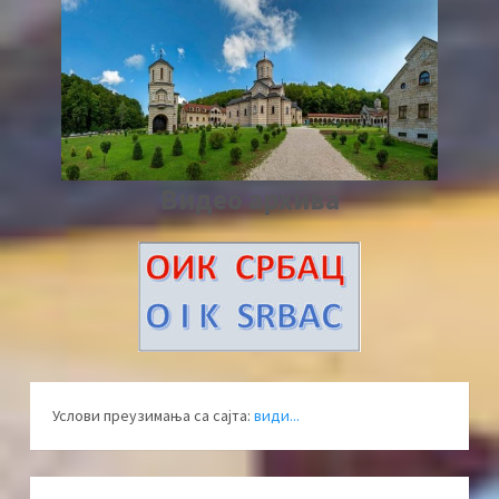
Видео архива
Услови преузимања са сајта:
види...