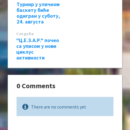
Турнир у уличном
баскету биће
одигран у суботу,
24. августа
Следећa
"Ц.Е.З.А.Р." почео
са уписом у нови
циклус
активности
0 Comments
There are no comments yet