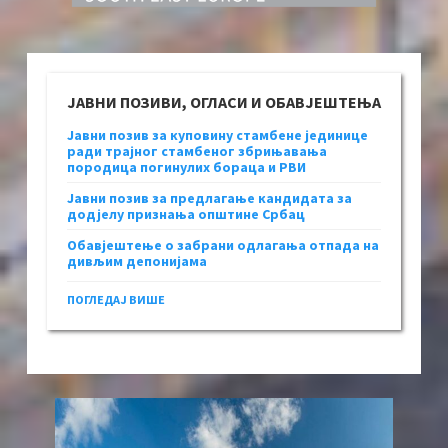
ЈАВНИ ПОЗИВИ, ОГЛАСИ И ОБАВЈЕШТЕЊА
Јавни позив за куповину стамбене јединице
ради трајног стамбеног збрињавања
породица погинулих бораца и РВИ
Јавни позив за предлагање кандидата за
додјелу признања општине Србац
Обавјештење о забрани одлагања отпада на
дивљим депонијама
ПОГЛЕДАЈ ВИШЕ