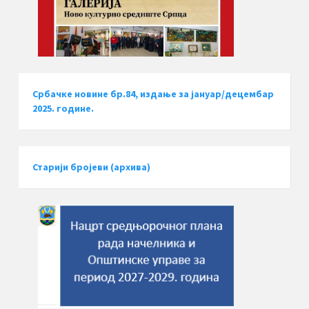
Србачке новине бр.84, издање за јануар/децембар
2025. године.
Старији бројеви (архива)