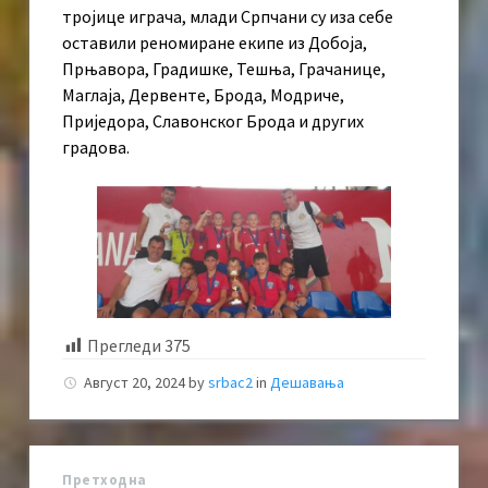
тројице играча, млади Српчани су иза себе
оставили реномиране екипе из Добоја,
Прњавора, Градишке, Тешња, Грачанице,
Маглаја, Дервенте, Брода, Модриче,
Приједора, Славонског Брода и других
градова.
Прегледи
375
Август 20, 2024
by
srbac2
in
Дешавања
Претходна