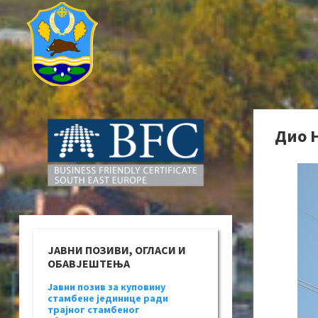
Дио Н
ЈАВНИ ПОЗИВИ, ОГЛАСИ И
ОБАВЈЕШТЕЊА
Јавни позив за куповину
стамбене јединице ради
трајног стамбеног