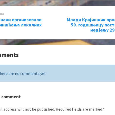
на
чани организовали
Млади Крајишник пр
 чишћења локалних
50. годишњицу пост
недјељу 29
mments
here are no comments yet
a comment
l address will not be published.
Required fields are marked
*