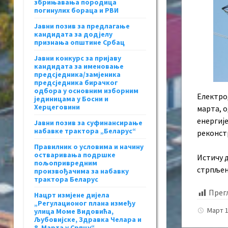
збрињавања породица
погинулих бораца и РВИ
Јавни позив за предлагање
кандидата за додјелу
признања општине Србац
Јавни конкурс за пријаву
кандидата за именовање
предсједника/замјеника
предсједника бирачког
одбора у основним изборним
Електро
јединицама у Босни и
Херцеговини
марта, о
енергије
Јавни позив за суфинансирање
набавке трактора „Беларус“
реконст
Правилник о условима и начину
остваривања подршке
Истичу 
пољопривредним
стрпљењ
произвођачима за набавку
трактора Беларус
Прег
Нацрт измјене дијела
„Регулационог плана између
Март 1
улица Моме Видовића,
Љубовијске, Здравка Челара и
8. Марта у Српцу“