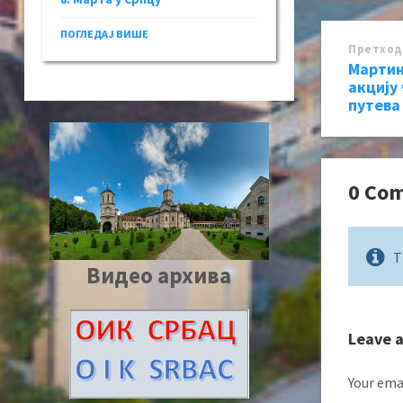
ПОГЛЕДАЈ ВИШЕ
Претход
Мартин
акцију
путева
0 Co
T
Видео архива
Leave 
Your emai