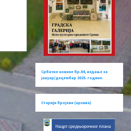
Србачке новине бр.84, издање за
јануар/децембар 2025. године.
Старији бројеви (архива)