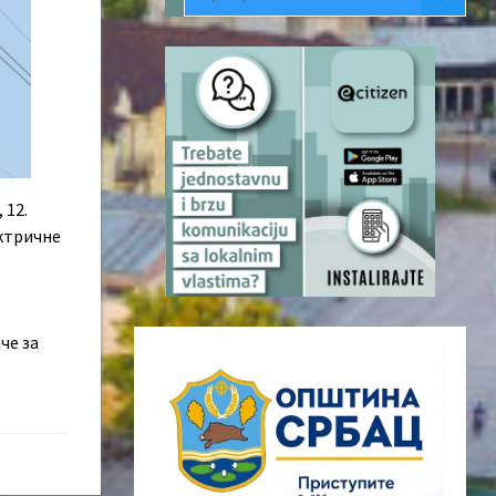
 12.
ектричне
че за