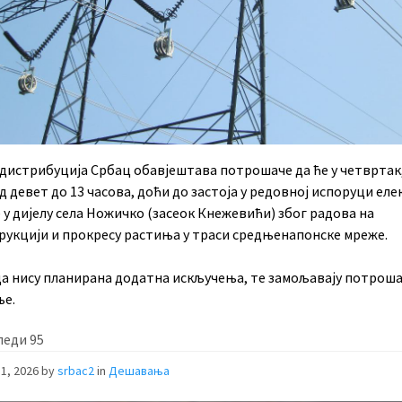
дистрибуција Србац обавјештава потрошаче да ће у четвртак,
д девет до 13 часова, доћи до застоја у редовној испоруци ел
 у дијелу села Ножичко (засеок Кнежевићи) због радова на
рукцији и прокресу растиња у траси средњенапонске мреже.
да нису планирана додатна искључења, те замољавају потроша
е.
леди
95
1, 2026
by
srbac2
in
Дешавања